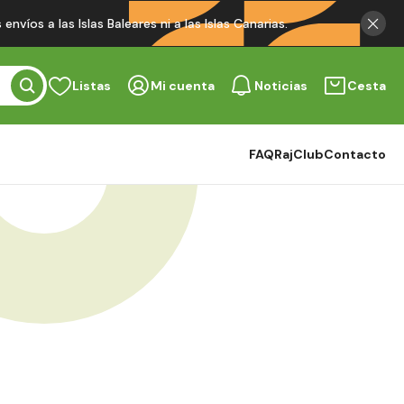
víos a las Islas Baleares ni a las Islas Canarias.
Listas
Mi cuenta
Noticias
Cesta
FAQ
RajClub
Contacto