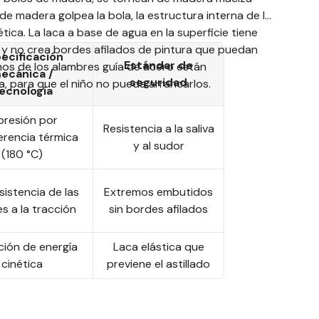
 madera golpea la bola, la estructura interna de la
ica. La laca a base de agua en la superficie tiene
cto y no crea bordes afilados de pintura que puedan
ecificación
Estándar de
emos de los alambres guía de acero están
ecánica /
seguridad
 para que el niño no pueda arrancarlos.
ecnología
presión por
Resistencia a la saliva
erencia térmica
y al sudor
(180 °C)
sistencia de las
Extremos embutidos
s a la tracción
sin bordes afilados
ión de energía
Laca elástica que
cinética
previene el astillado