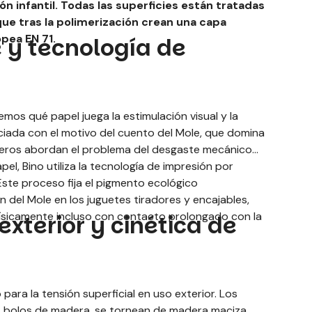
n infantil. Todas las superficies están tratadas
ue tras la polimerización crean una capa
pea EN 71.
e y tecnología de
mos qué papel juega la estimulación visual y la
cenciada con el motivo del cuento del Mole, que domina
nieros abordan el problema del desgaste mecánico
el, Bino utiliza la tecnología de impresión por
 Este proceso fija el pigmento ecológico
 del Mole en los juguetes tiradores y encajables,
físicamente incluso con contacto prolongado con la
xterior y cinética de
ara la tensión superficial en uso exterior. Los
os bolos de madera, se tornean de madera maciza