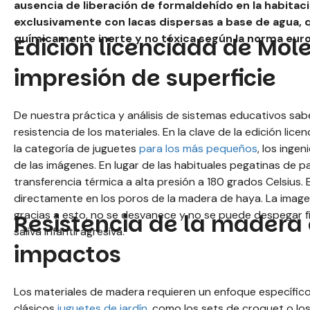
ausencia de liberación de formaldehído en la habitació
exclusivamente con lacas dispersas a base de agua, q
químicamente inerte y no tóxica según la norma euro
Edición licenciada de Mol
impresión de superficie
De nuestra práctica y análisis de sistemas educativos sabe
resistencia de los materiales. En la clave de la edición li
la categoría de juguetes
para los más pequeños
, los inge
de las imágenes. En lugar de las habituales pegatinas de pap
transferencia térmica a alta presión a 180 grados Celsius.
directamente en los poros de la madera de haya. La imagen
gracias a esto, no se desvanece y no se puede despegar 
Resistencia de la madera e
saliva infantil agresiva.
impactos
Los materiales de madera requieren un enfoque específico p
clásicos
juguetes de jardín
, como los sets de croquet o l