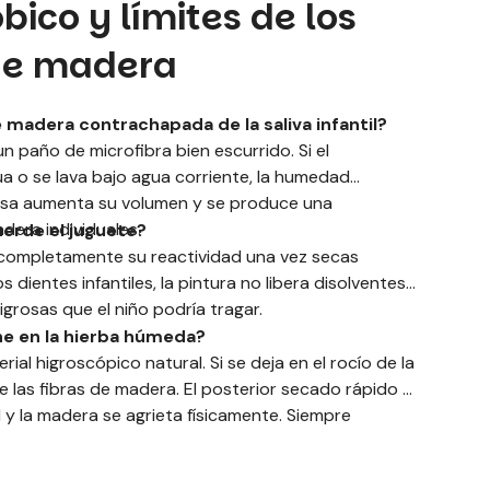
ico y límites de los
de madera
madera contrachapada de la saliva infantil?
 paño de microfibra bien escurrido. Si el
 o se lava bajo agua corriente, la humedad
losa aumenta su volumen y se produce una
dera individuales.
uerde el juguete?
en completamente su reactividad una vez secas
dientes infantiles, la pintura no libera disolventes
grosas que el niño podría tragar.
he en la hierba húmeda?
al higroscópico natural. Si se deja en el rocío de la
las fibras de madera. El posterior secado rápido al
 y la madera se agrieta físicamente. Siempre
jugar.