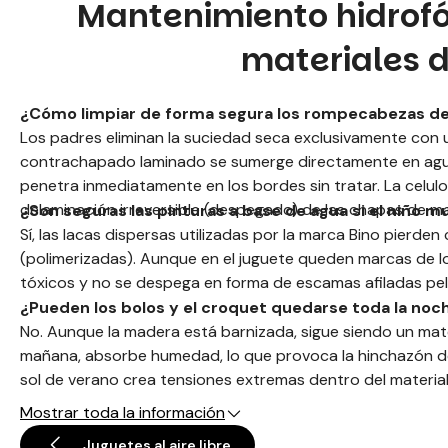
Mantenimiento hidrofób
materiales 
¿Cómo limpiar de forma segura los rompecabezas de 
Los padres eliminan la suciedad seca exclusivamente con un
contrachapado laminado se sumerge directamente en agua
penetra inmediatamente en los bordes sin tratar. La celu
delaminación irreversible (despegado) de las chapas de ma
¿Son seguras las pinturas a base de agua si el niño m
Sí, las lacas dispersas utilizadas por la marca Bino pierd
(polimerizadas). Aunque en el juguete queden marcas de los 
tóxicos y no se despega en forma de escamas afiladas peli
¿Pueden los bolos y el croquet quedarse toda la noc
No. Aunque la madera está barnizada, sigue siendo un materi
mañana, absorbe humedad, lo que provoca la hinchazón de 
sol de verano crea tensiones extremas dentro del material
almacene los sets exteriores en un lugar seco después de 
Mostrar toda la información
Juguetes al aire libre