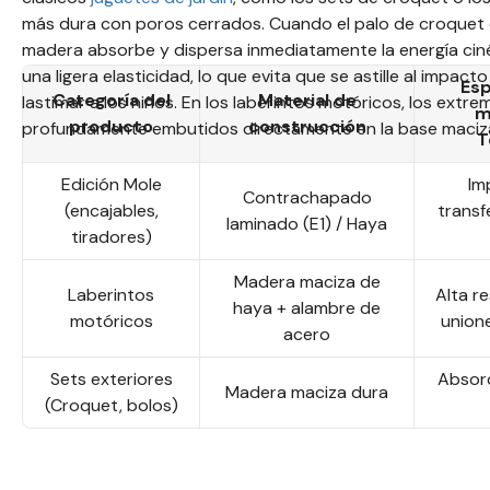
más dura con poros cerrados. Cuando el palo de croquet de
madera absorbe y dispersa inmediatamente la energía cinét
una ligera elasticidad, lo que evita que se astille al impa
Esp
Categoría del
Material de
lastimar a los niños. En los laberintos motóricos, los extr
m
producto
construcción
profundamente embutidos directamente en la base maciza,
T
Edición Mole
Im
Contrachapado
(encajables,
transf
laminado (E1) / Haya
tiradores)
Madera maciza de
Laberintos
Alta re
haya + alambre de
motóricos
unione
acero
Sets exteriores
Absorc
Madera maciza dura
(Croquet, bolos)