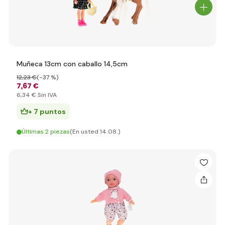
Muñeca 13cm con caballo 14,5cm
12
,23 €
(-37 %)
7
,67 €
6
,34 €
Sin IVA
+ 7 puntos
Últimas 2 piezas
(En usted 14.08.)