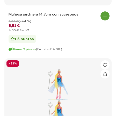
Muñeca jardinera 14,7cm con accesorios
9
,86 €
(-44 %)
5
,51 €
4
,55 €
Sin IVA
+ 5 puntos
Últimas 2 piezas
(En usted 14.08.)
-33%