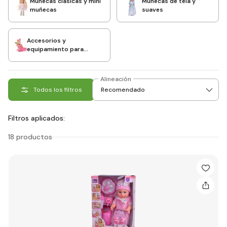
Muñecas clásicas y mini
Muñecas de tela y
muñecas
suaves
Accesorios y
equipamiento para
muñecas
Alineación
Todos los filtros
Filtros aplicados:
18 productos