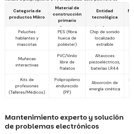
caracteriza por su extrema resistencia a la fatiga del material
Material de
Categoría de
Entidad
Ma
y a los impactos. Cuando un niño golpea con un martillo de
construcción
productos Mikro
tecnológica
plástico del taller Mikro, el polipropileno absorbe la energía
primario
cinética sin romperse en fragmentos afilados peligrosos.
Peluches
PES (fibra
Chip de sonido
La
hablantes y
hueca de
localizado
(
mascotas
poliéster)
extraíble
PVC/Vinilo
Altavoces
Muñecas
Ta
libre de
piezoeléctricos,
interactivas
c
ftalatos
baterías LR44
Kits de
Polipropileno
La
Absorción de
profesiones
endurecido
energía cinética
(Talleres/Médicos)
(PP)
Mantenimiento experto y solución
de problemas electrónicos