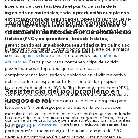
licencias de cuentos. Desde el punto de vista de la
ingeniería de materiales, toda la producción cumple con
estrictas normas de seguridad europeas (directiva EN 71-
Localización nacional completa y
3). Esto significa que todos los plásticos inyectados
mantenimiento de fibras sintéticas
utilizados en los productos son estrictamente libres de
ftalatos (PVC y polipropileno libres de ftalatos),
garantizando así una absoluta seguridad química incluso
El segmento comercial y tecnológico más fuerte de la marca
en contacto directo con la saliva infantil.
son los
juguetes de peluche
interactivos y las
muñecas
educativas
. Estos productos contienen chips de sonido
piezoeléctricos integrados, que siempre están
completamente localizados y doblados en el idioma nativo
del mercado correspondiente. El relleno de los propios
juguetes está hecho de 100 % fibra hueca de poliéster (PES),
Resistencia del polipropileno en
que tiene una excelente memoria de forma y, a diferencia del
juegos de rol
algodón natural, no proporciona un ambiente propicio para
los ácaros. Sin embargo, para los padres, la construcción
modular es clave: los módulos de voz están seguros en fundas
En categorías que requieren una alta carga mecánica, como
con cierre de velcro, lo que permite su extracción física antes
los
juegos de profesiones
(maletines médicos, herramientas
de la limpieza.
para pequeños mecánicos), el fabricante cambia de PVC
flexible a polipropileno (PP) endurecido. Este polímero se