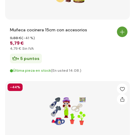
Muñeca cocinera 15cm con accesorios
9
,88 €
(-41 %)
5
,79 €
4
,79 €
Sin IVA
+ 5 puntos
Última pieza en stock
(En usted 14.08.)
-44%