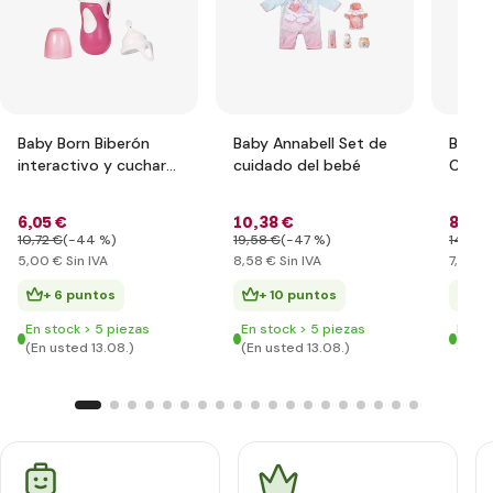
Baby Born Biberón
Baby Annabell Set de
Baby A
interactivo y cuchara
cuidado del bebé
Conju
826898
cm
6
,05 €
10
,38 €
8
,65 
10
,72 €
(-44 %)
19
,58 €
(-47 %)
14
,66 
5
,00 €
Sin IVA
8
,58 €
Sin IVA
7
,15 €
S
+ 6 puntos
+ 10 puntos
+ 
En stock > 5 piezas
En stock > 5 piezas
En st
(En usted 13.08.)
(En usted 13.08.)
(En u