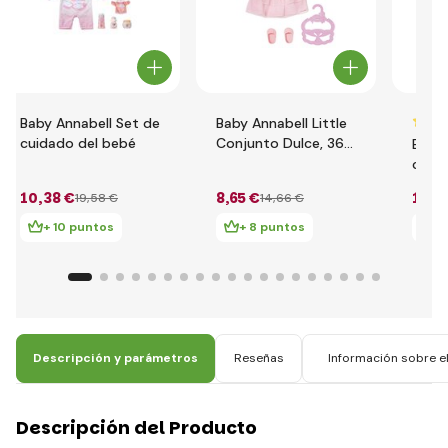
Baby Annabell Set de
Baby Annabell Little
cuidado del bebé
Conjunto Dulce, 36
Baby
cm
con a
color
10
,38 €
8
,65 €
16
,4
19
,58 €
14
,66 €
cm
+ 10 puntos
+ 8 puntos
+ 
Descripción y parámetros
Reseñas
Información sobre el
Descripción del Producto