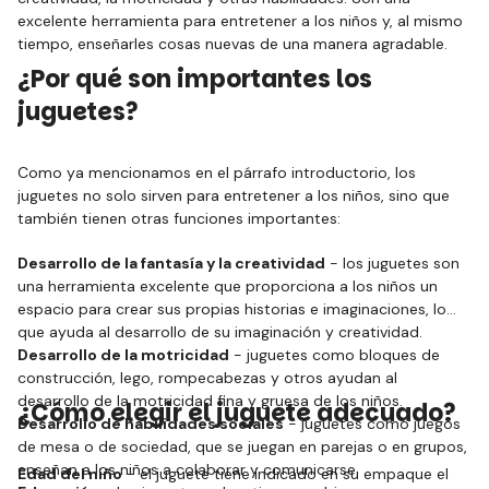
excelente herramienta para entretener a los niños y, al mismo
tiempo, enseñarles cosas nuevas de una manera agradable.
¿Por qué son importantes los
juguetes?
Como ya mencionamos en el párrafo introductorio, los
juguetes no solo sirven para entretener a los niños, sino que
también tienen otras funciones importantes:
Desarrollo de la fantasía y la creatividad
- los juguetes son
una herramienta excelente que proporciona a los niños un
espacio para crear sus propias historias e imaginaciones, lo
que ayuda al desarrollo de su imaginación y creatividad.
Desarrollo de la motricidad
- juguetes como bloques de
construcción, lego, rompecabezas y otros ayudan al
desarrollo de la motricidad fina y gruesa de los niños.
¿Cómo elegir el juguete adecuado?
Desarrollo de habilidades sociales
- juguetes como juegos
de mesa o de sociedad, que se juegan en parejas o en grupos,
enseñan a los niños a colaborar y comunicarse.
Edad del niño
- el juguete tiene indicado en su empaque el