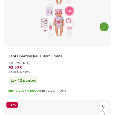
Zapf Creation BABY Born Emma
48
,19 €
(-12 %)
42
,53 €
35
,15 €
Sin IVA
+ 42 puntos
En stock > 5 piezas
(En usted 14.08.)
-31%