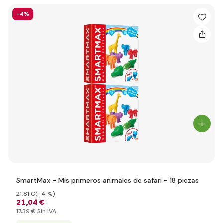
-4%
SmartMax - Mis primeros animales de safari - 18 piezas
21
,81 €
(-4 %)
21
,04 €
17
,39 €
Sin IVA