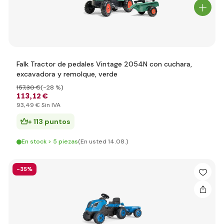
Falk Tractor de pedales Vintage 2054N con cuchara,
excavadora y remolque, verde
157
,30 €
(-28 %)
113
,12 €
93
,49 €
Sin IVA
+ 113 puntos
En stock > 5 piezas
(En usted 14.08.)
-35%