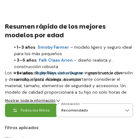
Resumen rápido de los mejores
modelos por edad
▪️ 1–3 años
:
Smoby Farmer
– modelo ligero y seguro ideal
para los más pequeños
▪️ 3–5 años
:
Falk Claas Arion
– diseño realista y
construcción robusta
Los tractores de pedales son una gran inversión en la diversión
▪️ 5+ años
:
Rolly Toys John Deere
– gran tractor con
y desarrollo infantil. Al elegir, es importante considerar el
remolque para máxima diversión
material, tamaño, elementos de seguridad y accesorios. Un
modelo de calidad proporcionará a tu hijo no solo horas de
diversión, sino también valiosas actividades físicas. No olvides
Mostrar toda la información
Alineación
elegir modelos de marcas reconocidas que garantizan
Todos los filtros
seguridad y larga durabilidad.
Filtros aplicados: