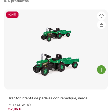
104 productos
-24%
Tractor infantil de pedales con remolque, verde
74
,67 €
(-24 %)
57
,05 €