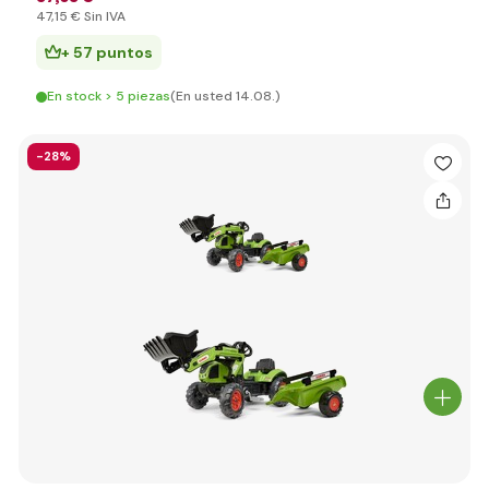
47
,15 €
Sin IVA
+ 57 puntos
En stock > 5 piezas
(En usted 14.08.)
-28%