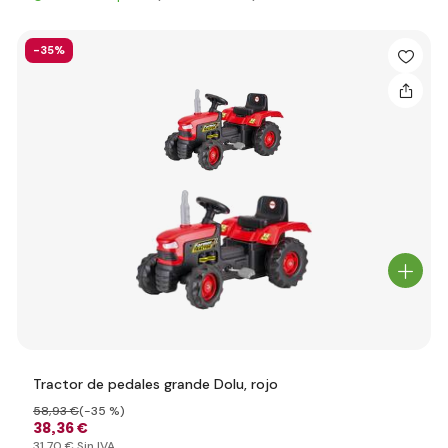
-35%
Tractor de pedales grande Dolu, rojo
58
,93 €
(-35 %)
38
,36 €
31
,70 €
Sin IVA