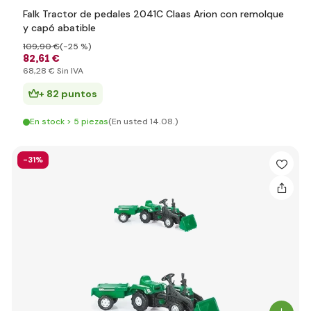
Falk Tractor de pedales 2041C Claas Arion con remolque
y capó abatible
109
,90 €
(-25 %)
82
,61 €
68
,28 €
Sin IVA
+ 82 puntos
En stock > 5 piezas
(En usted 14.08.)
-31%