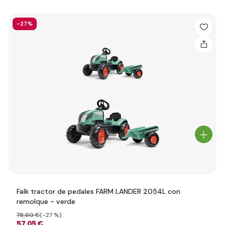
-27%
Falk tractor de pedales FARM LANDER 2054L con
remolque - verde
78
,60 €
(-27 %)
57
,05 €