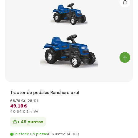
Tractor de pedales Ranchero azul
68
,76 €
(-28 %)
49
,18 €
40
,64 €
Sin IVA
+ 49 puntos
En stock > 5 piezas
(En usted 14.08.)