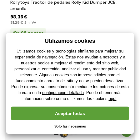
Rollytoys Tractor de pedales Rolly Kid Dumper JCB,
amarillo
98
,36 €
81
,29 €
Sin IVA
+ 98 puntos
Últimas 2 piezas
(En usted 14.08.)
-31%