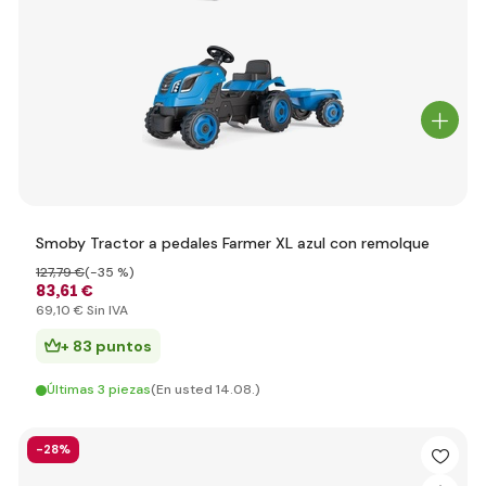
Smoby Tractor a pedales Farmer XL azul con remolque
127
,79 €
(-35 %)
83
,61 €
69
,10 €
Sin IVA
+ 83 puntos
Últimas 3 piezas
(En usted 14.08.)
-28%