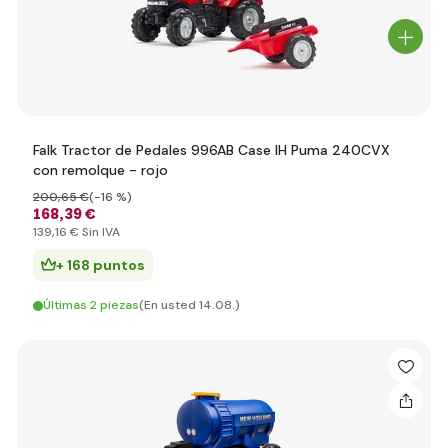
Falk Tractor de Pedales 996AB Case IH Puma 240CVX
con remolque - rojo
200
,65 €
(-16 %)
168
,39 €
139
,16 €
Sin IVA
+ 168 puntos
Últimas 2 piezas
(En usted 14.08.)