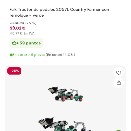
Falk Tractor de pedales 2057L Country Farmer con
remolque - verde
78
,60 €
(-25 %)
59
,01 €
48
,77 €
Sin IVA
+ 59 puntos
En stock > 5 piezas
(En usted 14.08.)
-28%