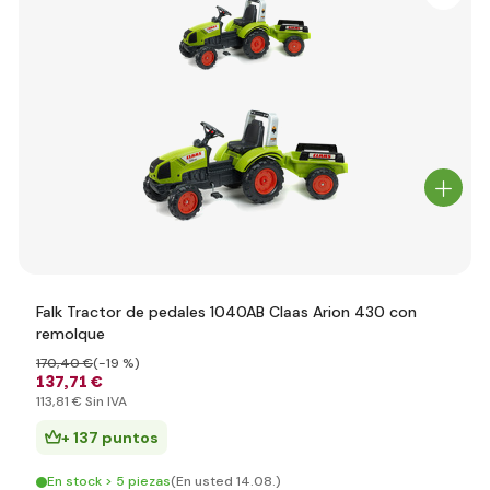
Falk Tractor de pedales 1040AB Claas Arion 430 con
remolque
170
,40 €
(-19 %)
137
,71 €
113
,81 €
Sin IVA
+ 137 puntos
En stock > 5 piezas
(En usted 14.08.)