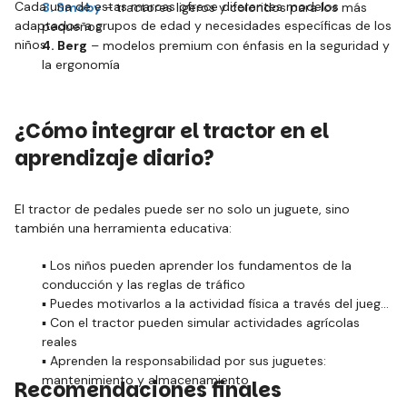
Cada una de estas marcas ofrece diferentes modelos
3. Smoby
– tractores ligeros y coloridos para los más
adaptados a grupos de edad y necesidades específicas de los
pequeños
niños.
4. Berg
– modelos premium con énfasis en la seguridad y
la ergonomía
¿Cómo integrar el tractor en el
aprendizaje diario?
El tractor de pedales puede ser no solo un juguete, sino
también una herramienta educativa:
▪️ Los niños pueden aprender los fundamentos de la
conducción y las reglas de tráfico
▪️ Puedes motivarlos a la actividad física a través del juego
▪️ Con el tractor pueden simular actividades agrícolas
reales
▪️ Aprenden la responsabilidad por sus juguetes:
mantenimiento y almacenamiento
Recomendaciones finales