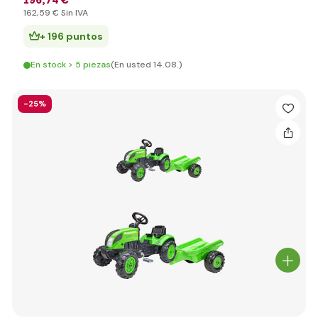
196
,74 €
162
,59 €
Sin IVA
+ 196 puntos
En stock > 5 piezas
(En usted 14.08.)
-25%