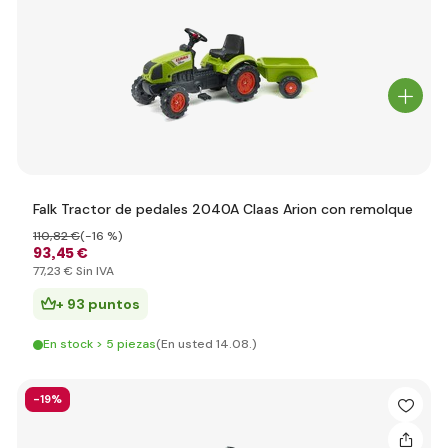
Falk Tractor de pedales 2040A Claas Arion con remolque
110
,82 €
(-16 %)
93
,45 €
77
,23 €
Sin IVA
+ 93 puntos
En stock > 5 piezas
(En usted 14.08.)
-19%