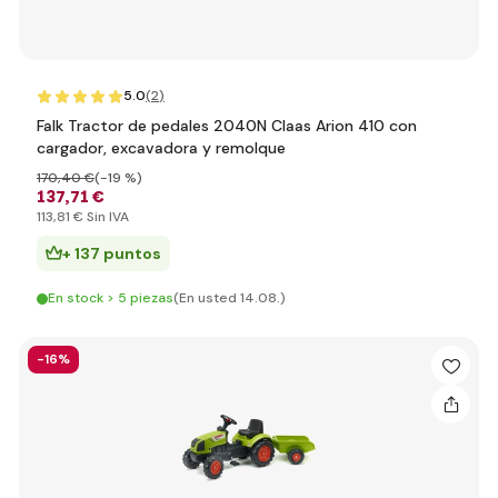
5.0
(2
)
Falk Tractor de pedales 2040N Claas Arion 410 con
cargador, excavadora y remolque
170
,40 €
(-19 %)
137
,71 €
113
,81 €
Sin IVA
+ 137 puntos
En stock > 5 piezas
(En usted 14.08.)
-16%