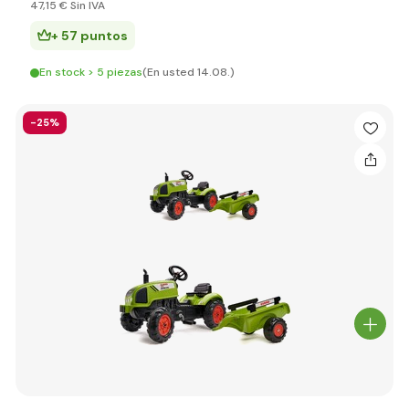
47
,15 €
Sin IVA
+ 57 puntos
En stock > 5 piezas
(En usted 14.08.)
-25%