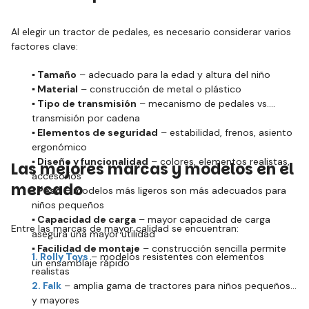
Al elegir un tractor de pedales, es necesario considerar varios
factores clave:
▪️ Tamaño
– adecuado para la edad y altura del niño
▪️ Material
– construcción de metal o plástico
▪️ Tipo de transmisión
– mecanismo de pedales vs.
transmisión por cadena
▪️ Elementos de seguridad
– estabilidad, frenos, asiento
ergonómico
▪️ Diseño y funcionalidad
– colores, elementos realistas,
Las mejores marcas y modelos en el
accesorios
mercado
▪️ Peso
– modelos más ligeros son más adecuados para
niños pequeños
▪️ Capacidad de carga
– mayor capacidad de carga
Entre las marcas de mayor calidad se encuentran:
asegura una mayor utilidad
▪️ Facilidad de montaje
– construcción sencilla permite
1. Rolly Toys
– modelos resistentes con elementos
un ensamblaje rápido
realistas
2. Falk
– amplia gama de tractores para niños pequeños
y mayores