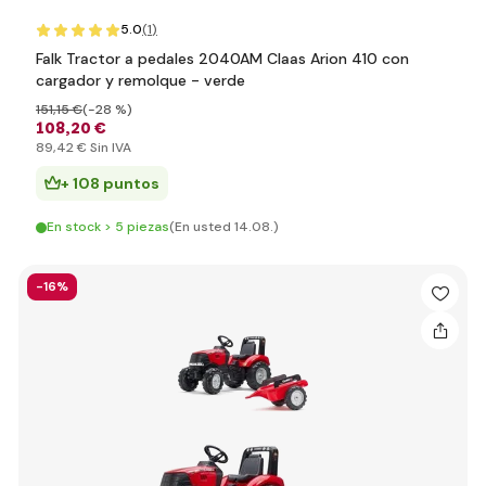
5.0
(1
)
Falk Tractor a pedales 2040AM Claas Arion 410 con
cargador y remolque - verde
151
,15 €
(-28 %)
108
,20 €
89
,42 €
Sin IVA
+ 108 puntos
En stock > 5 piezas
(En usted 14.08.)
-16%