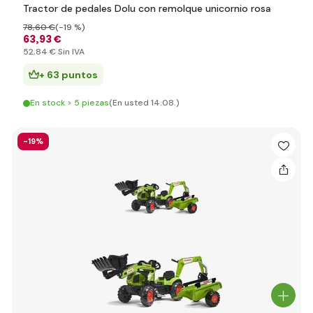
Tractor de pedales Dolu con remolque unicornio rosa
78
,60 €
(-19 %)
63
,93 €
52
,84 €
Sin IVA
+ 63 puntos
En stock > 5 piezas
(En usted 14.08.)
-19%