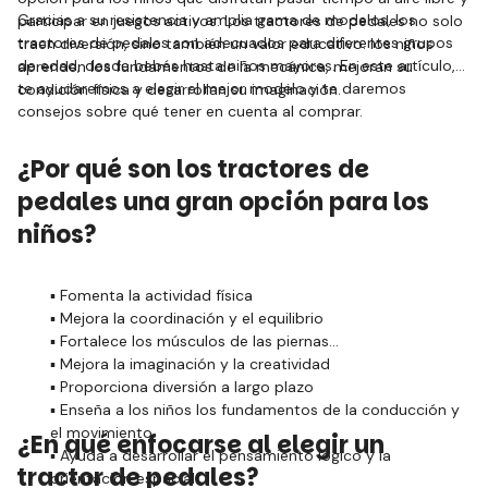
Gracias a su resistencia y amplia gama de modelos, los
participar en juegos activos. Los tractores de pedales no solo
tractores de pedales son adecuados para diferentes grupos
traen diversión, sino también un valor educativo: los niños
de edad, desde bebés hasta niños mayores. En este artículo,
aprenden los fundamentos de la mecánica, mejoran su
te ayudaremos a elegir el mejor modelo y te daremos
condición física y desarrollan su imaginación.
consejos sobre qué tener en cuenta al comprar.
¿Por qué son los tractores de
pedales una gran opción para los
niños?
▪️ Fomenta la actividad física
▪️ Mejora la coordinación y el equilibrio
▪️ Fortalece los músculos de las piernas
▪️ Mejora la imaginación y la creatividad
▪️ Proporciona diversión a largo plazo
▪️ Enseña a los niños los fundamentos de la conducción y
el movimiento
¿En qué enfocarse al elegir un
▪️ Ayuda a desarrollar el pensamiento lógico y la
tractor de pedales?
orientación espacial