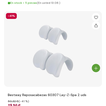
En stock > 5 piezas
(En usted 13.08.)
-41%
Bestway Reposacabezas 60307 Lay-Z-Spa 2 uds
50
,32 €
(-41 %)
29
,50 €