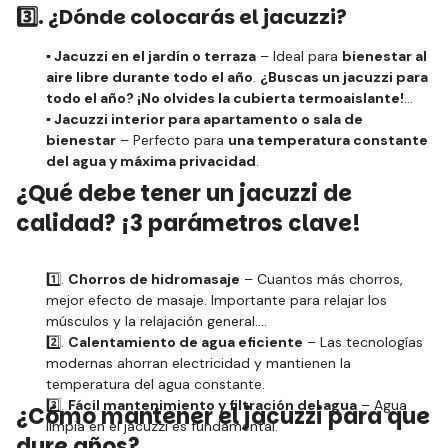
3️⃣. ¿Dónde colocarás el jacuzzi?
▪️ Jacuzzi en el jardín o terraza
– Ideal para
bienestar al
aire libre durante todo el año
.
¿Buscas un jacuzzi para
todo el año? ¡No olvides la cubierta termoaislante!
▪️ Jacuzzi interior para apartamento o sala de
bienestar
– Perfecto para
una temperatura constante
del agua y máxima privacidad
.
¿Qué debe tener un jacuzzi de
calidad? ¡3 parámetros clave!
1️⃣.
Chorros de hidromasaje
– Cuantos más chorros,
mejor efecto de masaje. Importante para relajar los
músculos y la relajación general.
2️⃣.
Calentamiento de agua eficiente
– Las tecnologías
modernas ahorran electricidad y mantienen la
temperatura del agua constante.
3️⃣.
Fácil mantenimiento y filtración del agua
– Agua
¿Cómo mantener el jacuzzi para que
limpia en el jacuzzi es fundamental.
dure años?