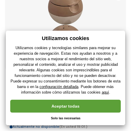
Intex 29044 Dispensador flotante de productos
químicos para piscinas y spas
6
,96 €
(-5 %)
6
,58 €
5
,44 €
Sin IVA
+ 6 puntos
Actualmente no disponible
(En usted 19.01.)