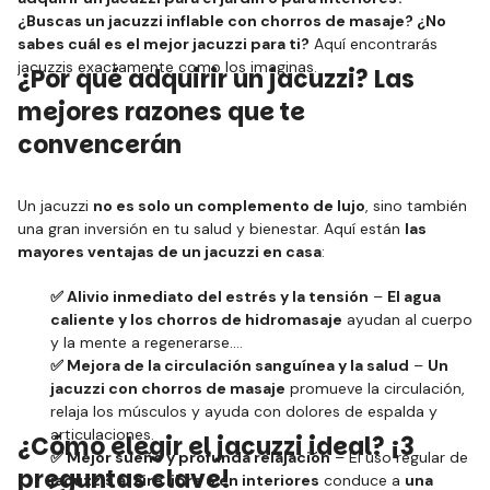
¿Buscas un jacuzzi inflable con chorros de masaje? ¿No
sabes cuál es el mejor jacuzzi para ti?
Aquí encontrarás
jacuzzis exactamente como los imaginas.
¿Por qué adquirir un jacuzzi? Las
mejores razones que te
convencerán
Un jacuzzi
no es solo un complemento de lujo
, sino también
una gran inversión en tu salud y bienestar. Aquí están
las
mayores ventajas de un jacuzzi en casa
:
✅ Alivio inmediato del estrés y la tensión
–
El agua
caliente y los chorros de hidromasaje
ayudan al cuerpo
y la mente a regenerarse.
✅ Mejora de la circulación sanguínea y la salud
–
Un
jacuzzi con chorros de masaje
promueve la circulación,
relaja los músculos y ayuda con dolores de espalda y
articulaciones.
¿Cómo elegir el jacuzzi ideal? ¡3
✅ Mejor sueño y profunda relajación
– El uso regular de
preguntas clave!
jacuzzis al aire libre o en interiores
conduce a
una