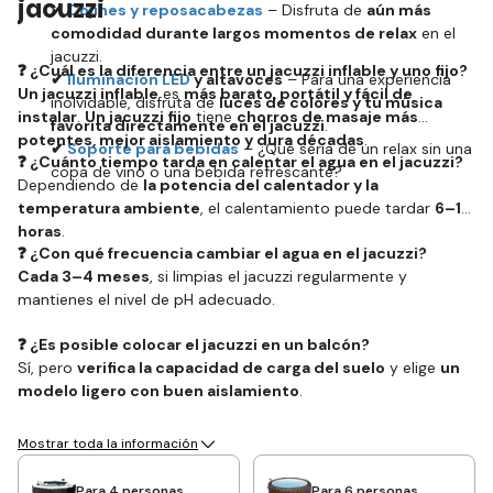
jacuzzi
✔
Cojines y reposacabezas
– Disfruta de
aún más
comodidad durante largos momentos de relax
en el
jacuzzi.
❓ ¿Cuál es la diferencia entre un jacuzzi inflable y uno fijo?
✔
Iluminación LED
y altavoces
– Para una experiencia
Un jacuzzi inflable
es
más barato, portátil y fácil de
inolvidable, disfruta de
luces de colores y tu música
instalar
.
Un jacuzzi fijo
tiene
chorros de masaje más
favorita directamente en el jacuzzi
.
potentes, mejor aislamiento y dura décadas
.
✔
Soporte para bebidas
– ¿Qué sería de un relax sin una
❓ ¿Cuánto tiempo tarda en calentar el agua en el jacuzzi?
copa de vino o una bebida refrescante?
Dependiendo de
la potencia del calentador y la
temperatura ambiente
, el calentamiento puede tardar
6–12
horas
.
❓ ¿Con qué frecuencia cambiar el agua en el jacuzzi?
Cada 3–4 meses
, si limpias el jacuzzi regularmente y
mantienes el nivel de pH adecuado.
❓ ¿Es posible colocar el jacuzzi en un balcón?
Sí, pero
verifica la capacidad de carga del suelo
y elige
un
modelo ligero con buen aislamiento
.
Mostrar toda la información
Para 4 personas
Para 6 personas