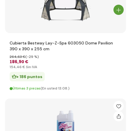
Cubierta Bestway Lay-Z-Spa 603050 Dome Pavilion
390 x 390 x 255 cm
264
,63 €
(-29 %)
186
,90 €
154
,46 €
Sin IVA
+ 186 puntos
Últimas 3 piezas
(En usted 13.08.)