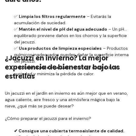
✅
Limpia los filtros regularmente
– Evitarás la
acumulación de suciedad.
✅
Mantén el nivel de pH del agua adecuado
– Un pH
equilibrado previene daños en los chorros y la superficie
del jacuzzi.
✅
Usa productos de limpieza especiales
– Productos
químicos inadecuados pueden dañar la superficie interna
¿Jacuzzi en invierno? La mejor
del jacuzzi.
experiencia de bienestar bajo las
✅
Cubierta para el jacuzzi
– Protege el agua de la
suciedad y minimiza la pérdida de calor.
estrellas
Un jacuzzi en el jardín en invierno es aún mejor que en verano,
agua caliente, aire fresco y una atmósfera mágica bajo la
nieve, ¿qué más se puede desear?
¿Cómo preparar el jacuzzi para el invierno?
✔ Consigue una cubierta termoaislante de calidad.