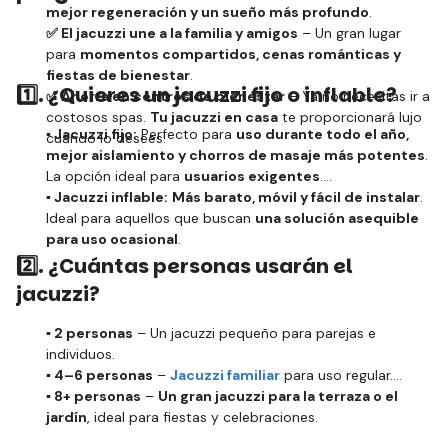
mejor regeneración y un sueño más profundo
.
✅ El jacuzzi une a la familia y amigos
– Un gran lugar
para
momentos compartidos, cenas románticas y
fiestas de bienestar
.
1️⃣. ¿Quieres un jacuzzi fijo o inflable?
✅ Ahorra en centros de bienestar
– Ya no necesitas ir a
costosos spas.
Tu jacuzzi en casa
te proporcionará lujo
▪️ Jacuzzi fijo:
Perfecto para
uso durante todo el año,
cuando lo desees.
mejor aislamiento y chorros de masaje más potentes
.
La opción ideal para
usuarios exigentes
.
▪️ Jacuzzi inflable:
Más barato, móvil y fácil de instalar
.
Ideal para aquellos que buscan
una solución asequible
para uso ocasional
.
2️⃣. ¿Cuántas personas usarán el
jacuzzi?
▪️ 2 personas
– Un jacuzzi pequeño para parejas e
individuos.
▪️ 4–6 personas
–
Jacuzzi familiar
para uso regular.
▪️ 8+ personas
–
Un gran jacuzzi para la terraza o el
jardín
, ideal para fiestas y celebraciones.