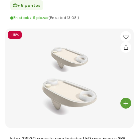
+ 8 puntos
En stock > 5 piezas
(En usted 13.08.)
-18%
Intex 28520 soporte para bebidas LED para jacuzzi SPA