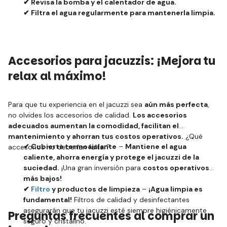
✔ Revisa la bomba y el calentador de agua.
✔ Filtra el agua regularmente para mantenerla limpia.
Accesorios para jacuzzis: ¡Mejora tu
relax al máximo!
Para que tu experiencia en el jacuzzi sea
aún más perfecta
,
no olvides los accesorios de calidad.
Los accesorios
adecuados aumentan la comodidad, facilitan el
mantenimiento y ahorran tus costos operativos.
¿Qué
✔ Cubierta termoaislante
–
Mantiene el agua
accesorios no deberían faltar?
caliente, ahorra energía y protege el jacuzzi de la
suciedad.
¡Una gran inversión para
costos operativos
más bajos!
✔
Filtro
y productos de limpieza
–
¡Agua limpia es
fundamental!
Filtros de calidad y desinfectantes
asegurarán que tu jacuzzi esté siempre higiénicamente
Preguntas frecuentes al comprar un
seguro y cristalino.