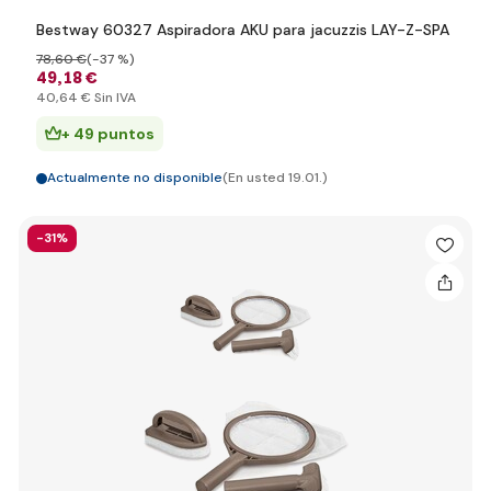
Bestway 60327 Aspiradora AKU para jacuzzis LAY-Z-SPA
78
,60 €
(-37 %)
49
,18 €
40
,64 €
Sin IVA
+ 49 puntos
Actualmente no disponible
(En usted 19.01.)
-31%