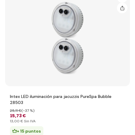
Intex LED iluminación para jacuzzis PureSpa Bubble
28503
25
,11 €
(-37 %)
15
,73 €
13
,00 €
Sin IVA
+ 15 puntos