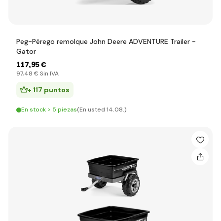
Peg-Pérego remolque John Deere ADVENTURE Trailer -
Gator
117
,95 €
97
,48 €
Sin IVA
+ 117 puntos
En stock > 5 piezas
(En usted 14.08.)