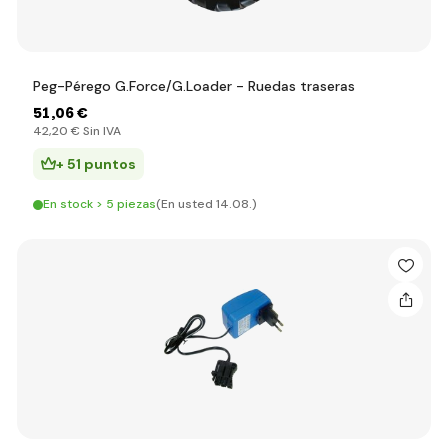
Peg-Pérego G.Force/G.Loader - Ruedas traseras
51
,06 €
42
,20 €
Sin IVA
+ 51 puntos
En stock > 5 piezas
(En usted 14.08.)