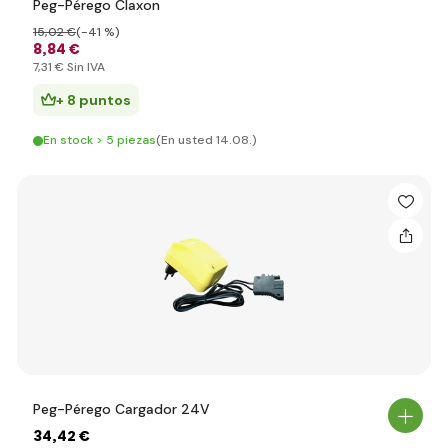
Peg-Pérego Claxon
15
,02 €
(-41 %)
8
,84 €
7
,31 €
Sin IVA
+ 8 puntos
En stock > 5 piezas
(En usted 14.08.)
Peg-Pérego Cargador 24V
34
,42 €