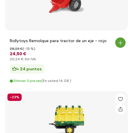
Rollytoys Remolque para tractor de un eje - rojo
28
,23 €
(-13 %)
24
,50 €
20
,24 €
Sin IVA
+ 24 puntos
Últimas 3 piezas
(En usted 14.08.)
-23%