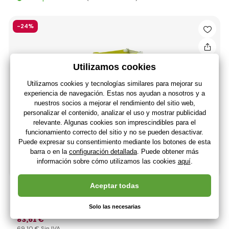
-24%
Rollytoys Remolque HALFPIPE CLAAS
109
,90 €
(-24 %)
83
,61 €
69
,10 €
Sin IVA