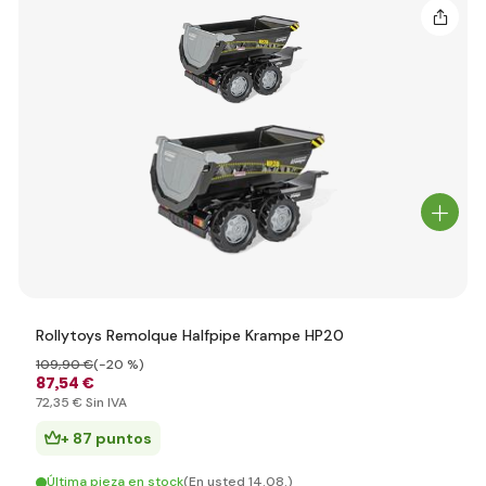
Rollytoys Remolque Halfpipe Krampe HP20
109
,90 €
(-20 %)
87
,54 €
72
,35 €
Sin IVA
+ 87 puntos
Última pieza en stock
(En usted 14.08.)