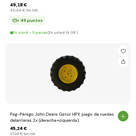
49
,18 €
40
,64 €
Sin IVA
+ 49 puntos
En stock > 5 piezas
(En usted 14.08.)
Peg-Pérego John Deere Gator HPX juego de ruedas
delanteras 2x (derecha+izquierda)
45
,24 €
37
,39 €
Sin IVA