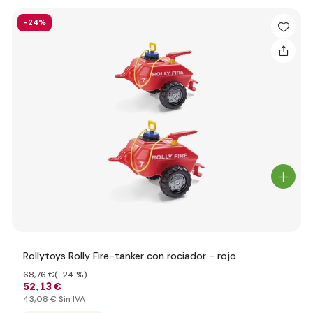
-24%
Rollytoys Rolly Fire-tanker con rociador - rojo
68
,76 €
(-24 %)
52
,13 €
43
,08 €
Sin IVA