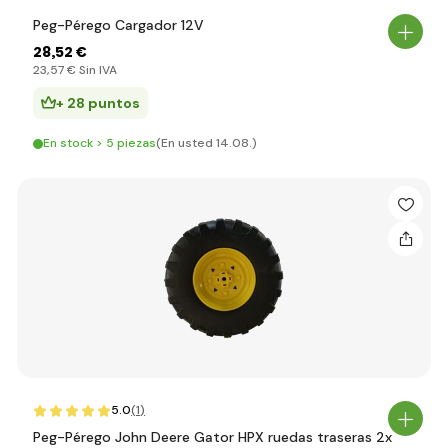
Peg-Pérego Cargador 12V
28
,52 €
23
,57 €
Sin IVA
+ 28 puntos
En stock > 5 piezas
(En usted 14.08.)
5.0
(1
)
Peg-Pérego John Deere Gator HPX ruedas traseras 2x