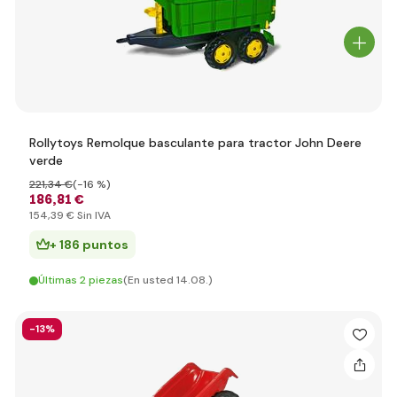
Rollytoys Remolque basculante para tractor John Deere
verde
221
,34 €
(-16 %)
186
,81 €
154
,39 €
Sin IVA
+ 186 puntos
Últimas 2 piezas
(En usted 14.08.)
-13%