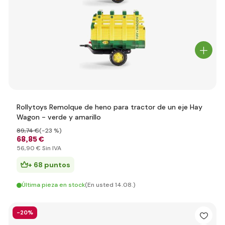
Rollytoys Remolque de heno para tractor de un eje Hay
Wagon - verde y amarillo
89
,74 €
(-23 %)
68
,85 €
56
,90 €
Sin IVA
+ 68 puntos
Última pieza en stock
(En usted 14.08.)
-20%