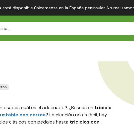
 está disponible únicamente en la España peninsular. No realizamos en
s
ctos
 no sabes cuál es el adecuado? ¿Buscas un
triciclo
ajustable con correa
? La elección no es fácil, hay
clos clásicos con pedales hasta
triciclos con