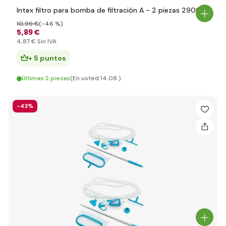
Intex filtro para bomba de filtración A - 2 piezas 29002
10
,99 €
(-46 %)
5
,89 €
4
,87 €
Sin IVA
+ 5 puntos
Últimas 2 piezas
(En usted 14.08.)
-43%