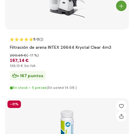
5.0
(1
)
Filtración de arena INTEX 26644 Krystal Clear 4m3
200
,65 €
(-17 %)
167
,14 €
138
,13 €
Sin IVA
+ 167 puntos
En stock > 5 piezas
(En usted 14.08.)
-31%