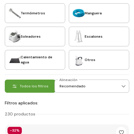
Termómetros
Manguera
Soleadores
Escalones
Calentamiento de
Otros
agua
Alineación
Todos los filtros
Filtros aplicados:
230 productos
-32%