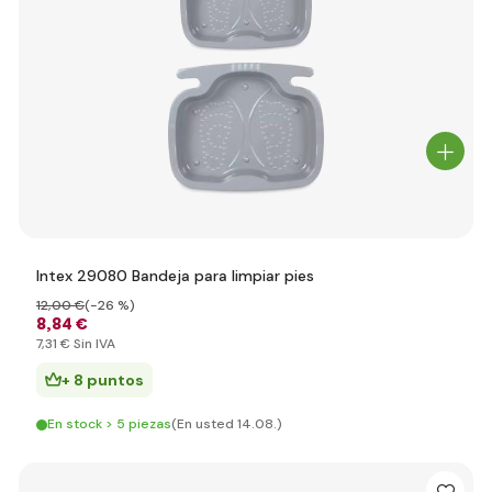
Intex 29080 Bandeja para limpiar pies
12
,00 €
(-26 %)
8
,84 €
7
,31 €
Sin IVA
+ 8 puntos
En stock > 5 piezas
(En usted 14.08.)