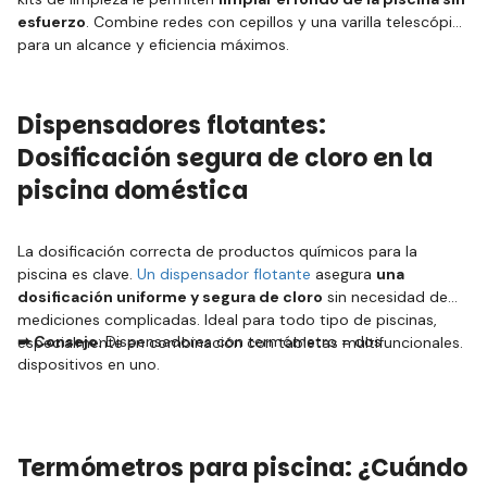
esfuerzo
. Combine redes con cepillos y una varilla telescópica
para un alcance y eficiencia máximos.
Dispensadores flotantes:
Dosificación segura de cloro en la
piscina doméstica
La dosificación correcta de productos químicos para la
piscina es clave.
Un dispensador flotante
asegura
una
dosificación uniforme y segura de cloro
sin necesidad de
mediciones complicadas. Ideal para todo tipo de piscinas,
➡ Consejo
: Dispensadores con termómetro = dos
especialmente en combinación con tabletas multifuncionales.
dispositivos en uno.
Termómetros para piscina: ¿Cuándo