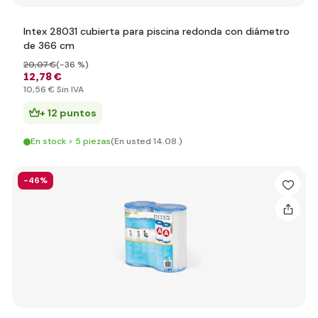
Intex 28031 cubierta para piscina redonda con diámetro
de 366 cm
20
,07 €
(-36 %)
12
,78 €
10
,56 €
Sin IVA
+ 12 puntos
En stock > 5 piezas
(En usted 14.08.)
-46%