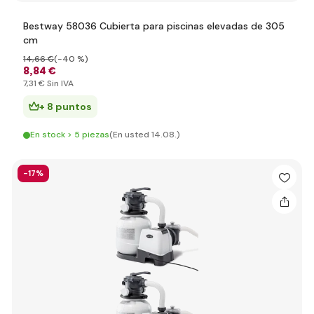
Bestway 58036 Cubierta para piscinas elevadas de 305
cm
14
,66 €
(-40 %)
8
,84 €
7
,31 €
Sin IVA
+ 8 puntos
En stock > 5 piezas
(En usted 14.08.)
-17%