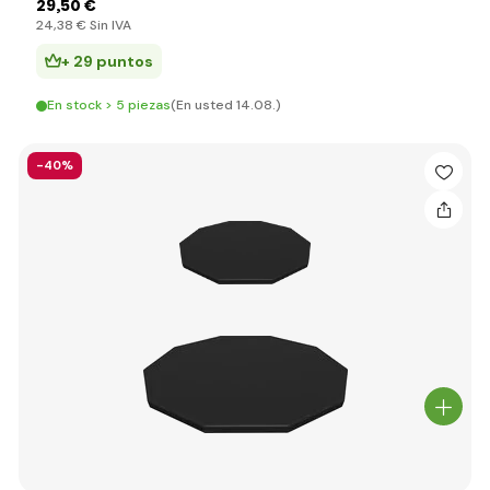
29
,50 €
24
,38 €
Sin IVA
+ 29 puntos
En stock > 5 piezas
(En usted 14.08.)
-40%