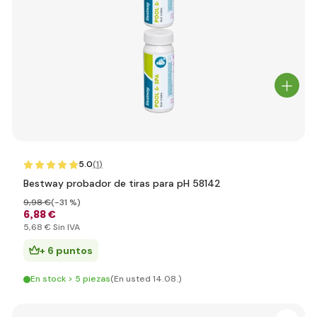
5.0
(1
)
Bestway probador de tiras para pH 58142
9
,98 €
(-31 %)
6
,88 €
5
,68 €
Sin IVA
+ 6 puntos
En stock > 5 piezas
(En usted 14.08.)