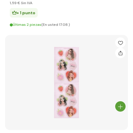
1
,59 €
Sin IVA
+ 1 punto
Últimas 2 piezas
(En usted 17.08.)