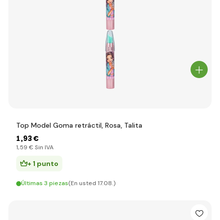
Top Model Goma retráctil, Rosa, Talita
1
,93 €
1
,59 €
Sin IVA
+ 1 punto
Últimas 3 piezas
(En usted 17.08.)