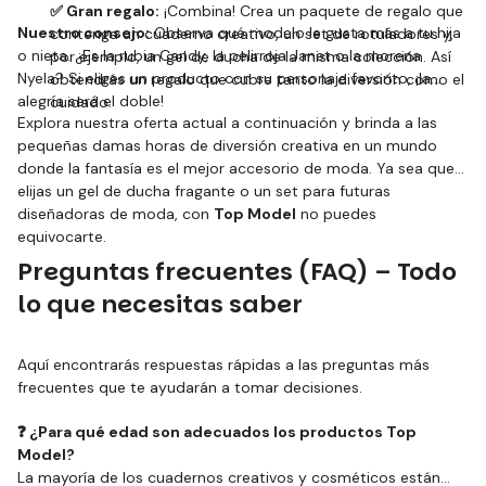
✅ Gran regalo:
¡Combina! Crea un paquete de regalo que
Nuestro consejo:
Observa qué modelo le gusta más a tu hija
contenga un cuaderno creativo, un set de rotuladores y,
o nieta. ¿Es la rubia Candy, la pelirroja Janet o la morena
por ejemplo, un gel de ducha de la misma colección. Así
Nyela? Si eliges un producto con su personaje favorito, ¡la
obtendrás un regalo que cubre tanto la diversión como el
alegría será el doble!
cuidado.
Explora nuestra oferta actual a continuación y brinda a las
pequeñas damas horas de diversión creativa en un mundo
donde la fantasía es el mejor accesorio de moda. Ya sea que
elijas un gel de ducha fragante o un set para futuras
diseñadoras de moda, con
Top Model
no puedes
equivocarte.
Preguntas frecuentes (FAQ) – Todo
lo que necesitas saber
Aquí encontrarás respuestas rápidas a las preguntas más
frecuentes que te ayudarán a tomar decisiones.
❓ ¿Para qué edad son adecuados los productos Top
Model?
La mayoría de los cuadernos creativos y cosméticos están