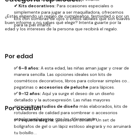
✔ Kits decorativos:
Para ocasiones especiales o
simplemente para jugar a ser maquilladora, ofrecemos
¿Estás eligiendo un regalo de cumpleaños, festividad o por un
kits con sombras de ojos o brillos labiales que son suaves
buen informe y no sabes qué elegir? Intenta guiarte por la
para la piel infantil.
edad y los intereses de la persona que recibirá el regalo.
Por edad
✅ 6–8 años:
A esta edad, las niñas aman jugar y crear de
manera sencilla. Las opciones ideales son kits de
cosméticos decorativos, libros para colorear simples con
pegatinas o
accesorios de peluche
para lápices.
✅ 9–12 años:
Aquí ya surge el deseo de un diseño
detallado y la autoexpresión. Las niñas mayores
apreciarán
estudios de diseño
más elaborados, kits de
Por ocasión
rotuladores de calidad para sombrear o accesorios
escolares elegantes que las diferenciarán.
✅ Pequeña alegría:
¿Buscas un detalle? Un set de
bolígrafos de gel o un lápiz estiloso alegrará y no arruinará
tu bolsillo.