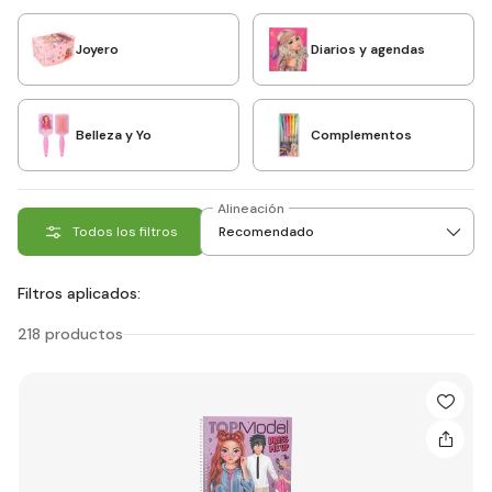
Joyero
Diarios y agendas
Belleza y Yo
Complementos
Alineación
Todos los filtros
Filtros aplicados:
218 productos