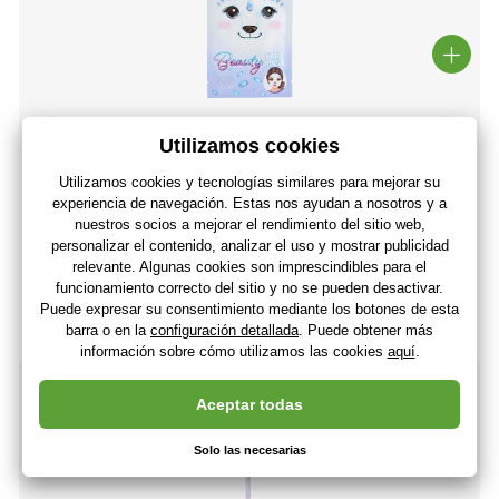
Top Model Mascarilla facial, Azul, Oso polar
2
,46 €
2
,03 €
Sin IVA
+ 2 puntos
Últimas 2 piezas
(En usted 17.08.)
-39%