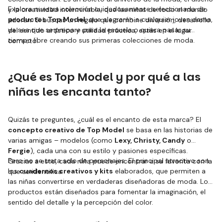
Explora nuestra colección cuidadosamente seleccionada de
y la creatividad interminable, que las niñas de todo el mundo
productos Top Model
, que alegrarán a cualquier joven dama,
adoran. Si buscas un regalo que combine diversión, desarrollo
ya sea que se prepare para la escuela o quiera pasar su
del sentido artístico y utilidad práctica, estás en el lugar
tiempo libre creando sus primeras colecciones de moda.
correcto.
¿Qué es Top Model y por qué a las
niñas les encanta tanto?
Quizás te preguntes, ¿cuál es el encanto de esta marca? El
concepto creativo de Top Model
se basa en las historias de
varias amigas – modelos (como
Lexy, Christy, Candy
o
Fergie
), cada una con su estilo y pasiones específicas.
Pero no se trata solo de personajes. El principal atractivo son
Gracias a esto, cada niña puede encontrar a su favorita con la
los
cuadernos creativos y kits
elaborados, que permiten a
que se identifica.
las niñas convertirse en verdaderas diseñadoras de moda. Los
productos están diseñados para fomentar la imaginación, el
sentido del detalle y la percepción del color.