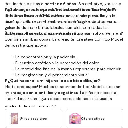
destinados a niñas
a partir de 6 años
. Sin embargo, gracias a
❓ ¿Son seguros los productos cosméticos Top Model?
los diferentes niveles de dificultad, las niñas mayores (hasta
Sí, la línea
Beauty & Me
está estrictamente probada y
aproximadamente 12–13 años) que están interesadas en la
diseñada para la piel sensible de los niños. Productos como
moda y el dibujo también encontrarán algo para ellas en la
geles de ducha o brillos labiales cumplen con todas las
gama.
❓ ¿Desarrollan estos juguetes al niño, o son solo diversión?
normas europeas para cosméticos infantiles.
Combinan ambas cosas. La
creación creativa
con Top Model
demuestra que apoya:
▪️
La concentración y la paciencia.
▪️
El sentido estético y la percepción del color.
▪️
La motricidad fina de la mano (importante para escribir).
▪️
La imaginación y el pensamiento visual.
❓ ¿Qué hacer si a mi hija no le sale bien dibujar?
¡No te preocupes! Muchos cuadernos de Top Model se basan
en
trabajo con plantillas y pegatinas
. La niña no necesita
saber dibujar una figura desde cero; solo necesita usar la
silueta pre-dibujada y "vestirla" con pegatinas o trazando la
Mostrar toda la información
plantilla. El resultado siempre se ve profesional, lo que motiva
a los niños a seguir creando.
Útiles escolares
Kits creativos