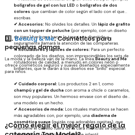
bolígrafos de gel con luz LED
o
bolígrafos de dos
colores
que cambian de color según el lado con el que
escribas.
✔ Accesorios:
No olvides los detalles. Un
lápiz de grafito
con un topper de peluche
(por ejemplo, con un diseño
de tigre) hará que hacer la tarea sea divertido y
3️⃣
.
Beauty & Me
: Cosméticos para
seguramente llamará la atención de las compañeras.
pequeñas damas
✔ Rotuladores y lápices de colores:
Para un perfecto
coloreado de los diseños, son imprescindibles los sets de
La moda y la belleza van de la mano. La línea
Beauty and Me
rotuladores de calidad, a menudo en colores neón o
ofrece cosméticos seguros y suaves diseñados especialmente
brillantes, que le darán a los diseños ese "brillo" especial.
para niños.
✔ Cuidado corporal:
Los productos 2 en 1, como
champú y gel de ducha
con aroma a chicle o caramelos,
son muy populares. Un hermoso envase con el diseño de
una modelo es un hecho.
✔ Accesorios de moda:
Los rituales matutinos se hacen
más agradables con, por ejemplo, una
diadema de
cosmética suave
(quizás con adorables orejitas), que
¿Cómo elegir el mejor regalo de la
mantiene el cabello fuera de la cara mientras se cepillan
categoría Top Model?
los dientes o se aplica el maquillaje infantil.