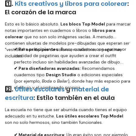
1️⃣
.
Kits creativos y libros para colorear
:
El corazón de la marca
Esto es lo básico absoluto.
Los blocs Top Model
para marcar
notas importantes en cuadernos o libros o
libros para
colorear
que no son solo imágenes vacías. A menudo
contienen siluetas de modelos pre-dibujadas que esperan ser
✔ Para principiantes:
Busca cuadernos con una mayor
"vestidas" con lápices de colores, rotuladores o pegatinas
cantidad de pegatinas que ayuden a crear el outfit
incluidas.
perfecto incluso sin habilidades avanzadas de dibujo.
✔ Para diseñadoras avanzadas:
Recomendamos
cuadernos tipo
Design Studio
o ediciones especiales
(por ejemplo,
Boda
o
Bailar
), donde hay más espacio para
el dibujo y el sombreado propios.
2️⃣
.
Útiles escolares
y
material de
escritura
: Estilo también en el aula
La escuela no tiene que ser aburrida cuando tienes el equipo
adecuado en tu estuche.
Los útiles escolares Top Model
son no solo hermosos, sino también funcionales.
✔ Material de escritura:
Un gran éxito son, por ejemplo,