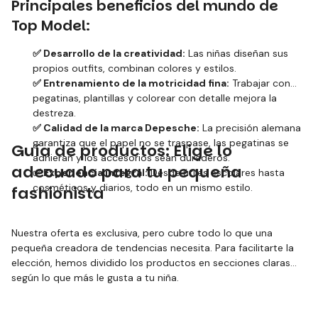
Principales beneficios del mundo de
Top Model:
✅ Desarrollo de la creatividad:
Las niñas diseñan sus
propios outfits, combinan colores y estilos.
✅ Entrenamiento de la motricidad fina:
Trabajar con
pegatinas, plantillas y colorear con detalle mejora la
destreza.
✅ Calidad de la marca Depesche:
La precisión alemana
garantiza que el papel no se traspase, las pegatinas se
Guía de productos: Elige lo
adhieran y los accesorios sean duraderos.
adecuado para tu pequeña
✅ Experiencia integral:
Desde útiles escolares hasta
cosméticos y diarios, todo en un mismo estilo.
fashionista
Nuestra oferta es exclusiva, pero cubre todo lo que una
pequeña creadora de tendencias necesita. Para facilitarte la
elección, hemos dividido los productos en secciones claras
según lo que más le gusta a tu niña.