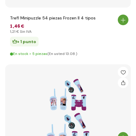
Trefl Minipuzzle 54 piezas Frozen II 4 tipos
1
,46 €
1
,21 €
Sin IVA
+ 1 punto
En stock > 5 piezas
(En usted 13.08.)