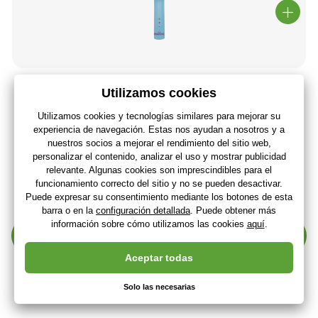
Lexibook Micrófono de Karaoke con altavoz Frozen
46
,14 €
38
,13 €
Sin IVA
+ 46 puntos
Última pieza en stock
(En usted 13.08.)
Mostrar más 30 productos
1
2
3