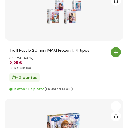
Trefl Puzzle 20 mini MAXI Frozen II, 4 tipos
3
,93 €
(-43 %)
2
,25 €
1
,86 €
Sin IVA
+ 2 puntos
En stock > 5 piezas
(En usted 13.08.)