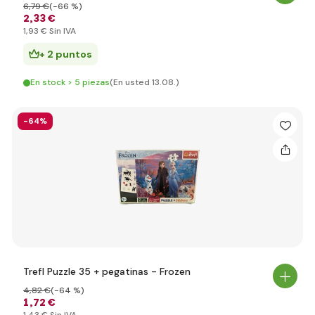
6
,79 €
(-66 %)
2
,33 €
1
,93 €
Sin IVA
+ 2 puntos
En stock > 5 piezas
(En usted 13.08.)
-64%
Trefl Puzzle 35 + pegatinas - Frozen
4
,82 €
(-64 %)
1
,72 €