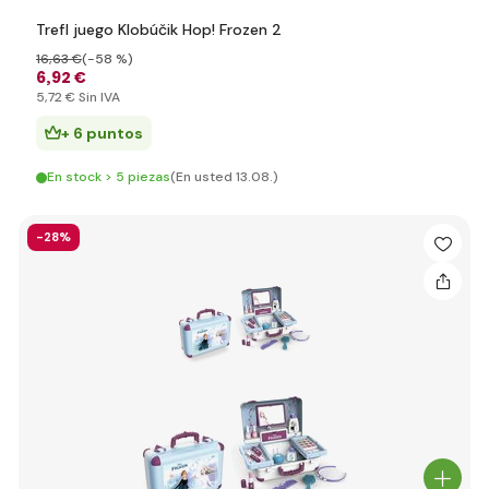
Trefl juego Klobúčik Hop! Frozen 2
16
,63 €
(-58 %)
6
,92 €
5
,72 €
Sin IVA
+ 6 puntos
En stock > 5 piezas
(En usted 13.08.)
-28%