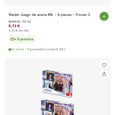
Wader Juego de arena IML - 6 piezas - Frozen 2
12
,99 €
(-56 %)
5
,71 €
4
,72 €
Sin IVA
+ 5 puntos
En stock > 5 piezas
(En usted 13.08.)