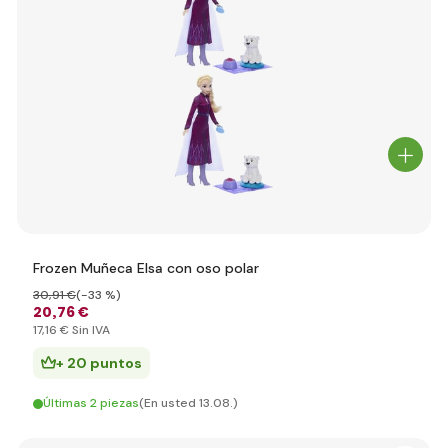
Frozen Muñeca Elsa con oso polar
30
,91 €
(-33 %)
20
,76 €
17
,16 €
Sin IVA
+ 20 puntos
Últimas 2 piezas
(En usted 13.08.)