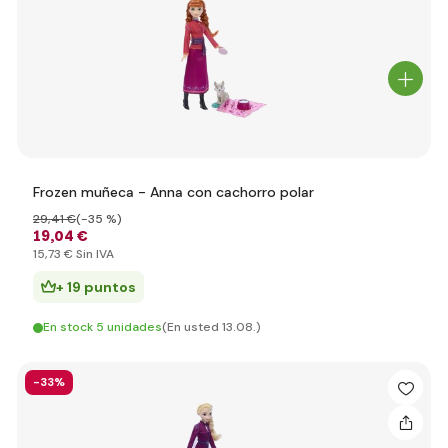
Frozen muñeca - Anna con cachorro polar
29
,41 €
(-35 %)
19
,04 €
15
,73 €
Sin IVA
+ 19 puntos
En stock 5 unidades
(En usted 13.08.)
-33%