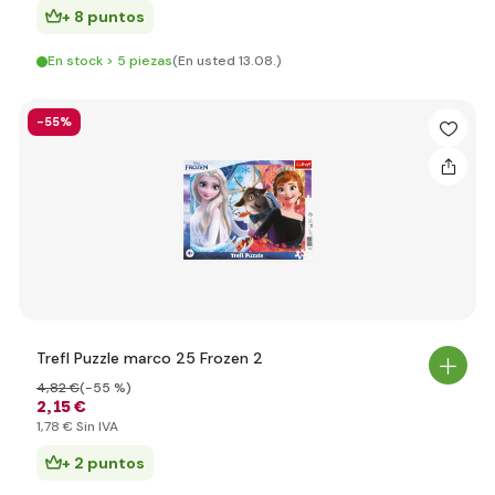
+ 8 puntos
En stock > 5 piezas
(En usted 13.08.)
-55%
Trefl Puzzle marco 25 Frozen 2
4
,82 €
(-55 %)
2
,15 €
1
,78 €
Sin IVA
+ 2 puntos