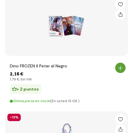
Dino FROZEN II Peter el Negro
2
,16 €
1
,79 €
Sin IVA
+ 2 puntos
Última pieza en stock
(En usted 13.08.)
-13%