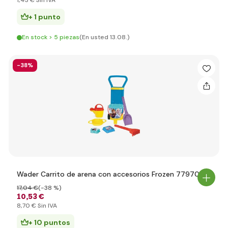
1
,43 €
Sin IVA
+ 1 punto
En stock > 5 piezas
(En usted 13.08.)
-38%
Wader Carrito de arena con accesorios Frozen 77970
17
,04 €
(-38 %)
10
,53 €
8
,70 €
Sin IVA
+ 10 puntos