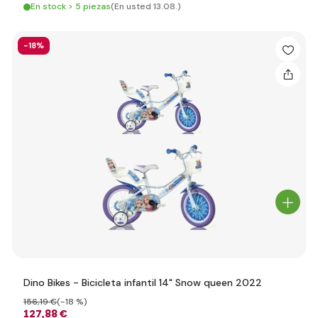
En stock > 5 piezas
(En usted 13.08.)
-18%
Dino Bikes - Bicicleta infantil 14" Snow queen 2022
156
,19 €
(-18 %)
127
,88 €