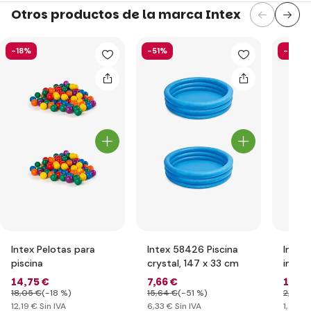
Otros productos de la marca Intex
-18%
-51%
-40%
Intex Pelotas para
Intex 58426 Piscina
Intex
piscina
crystal, 147 x 33 cm
inflab
14
,75 €
7
,66 €
1
,76 
18
,05 €
(-18 %)
15
,64 €
(-51 %)
2
,92 €
12
,19 €
Sin IVA
6
,33 €
Sin IVA
1
,46 €