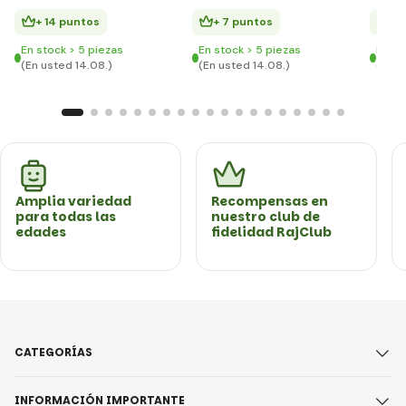
+ 14 puntos
+ 7 puntos
+ 
En stock > 5 piezas
En stock > 5 piezas
En st
(En usted 14.08.)
(En usted 14.08.)
(En u
Amplia variedad
Recompensas en
para todas las
nuestro club de
edades
fidelidad RajClub
CATEGORÍAS
INFORMACIÓN IMPORTANTE