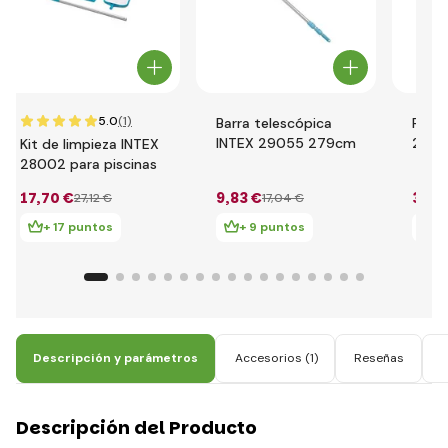
5.0
(1)
Barra telescópica
Red 
INTEX 29055 279cm
29051
Kit de limpieza INTEX
de pi
28002 para piscinas
17
,70 €
9
,83 €
3
,93
27
,12 €
17
,04 €
+ 17 puntos
+ 9 puntos
+
Descripción y parámetros
Accesorios
(1)
Reseñas
Descripción del Producto