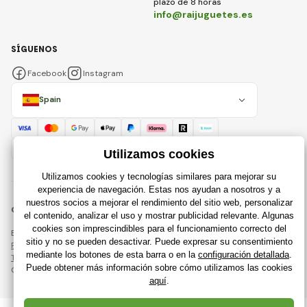
plazo de 8 horas
info@raijuguetes.es
SÍGUENOS
Facebook
Instagram
Spain
© 2018 - 2026 Raijuguetes.es, Todos los derechos reservados
Esta página está protegida por reCAPTCHA y se aplican
Política de privacidad
compañías de Google y su
Términos y condiciones
.
Creación de tiendas en línea eficientes desde
RIESENIA