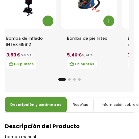
Bomba de inflado
Bomba de pie Intex
Bomb
INTEX 68612
infla
3
,93 €
5
,40 €
7
,86
5
,95 €
9
,74 €
+ 3 puntos
+ 5 puntos
+
Descripción y parámetros
Reseñas
Información sobre el
Descripción del Producto
bomba
manual