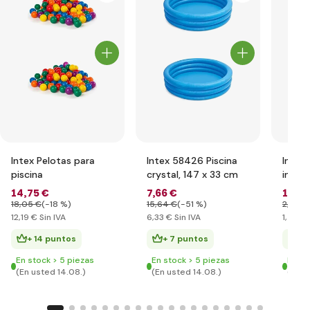
Intex Pelotas para
Intex 58426 Piscina
Intex
piscina
crystal, 147 x 33 cm
inflab
14
,75 €
7
,66 €
1
,76 
18
,05 €
(-18 %)
15
,64 €
(-51 %)
2
,92 €
12
,19 €
Sin IVA
6
,33 €
Sin IVA
1
,46 €
+ 14 puntos
+ 7 puntos
+ 
En stock > 5 piezas
En stock > 5 piezas
En st
(En usted 14.08.)
(En usted 14.08.)
(En u