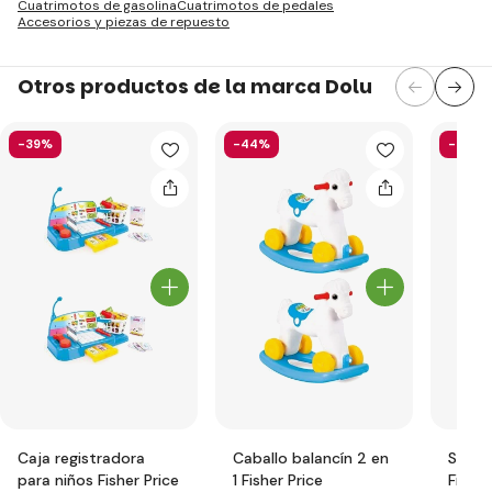
Cuatrimotos de gasolina
Cuatrimotos de pedales
Accesorios y piezas de repuesto
Otros productos de la marca Dolu
-39%
-44%
-44%
Caja registradora
Caballo balancín 2 en
Sopor
para niños Fisher Price
1 Fisher Price
Fisher