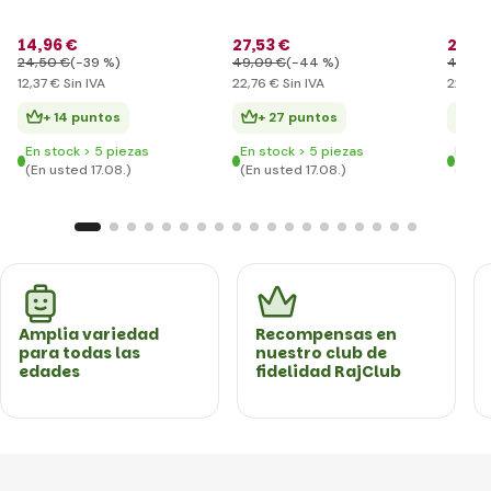
14
,96 €
27
,53 €
27
,53
24
,50 €
(-39 %)
49
,09 €
(-44 %)
49
,09
12
,37 €
Sin IVA
22
,76 €
Sin IVA
22
,76 
+ 14 puntos
+ 27 puntos
+ 
En stock > 5 piezas
En stock > 5 piezas
En st
(En usted 17.08.)
(En usted 17.08.)
(En u
Amplia variedad
Recompensas en
para todas las
nuestro club de
edades
fidelidad RajClub