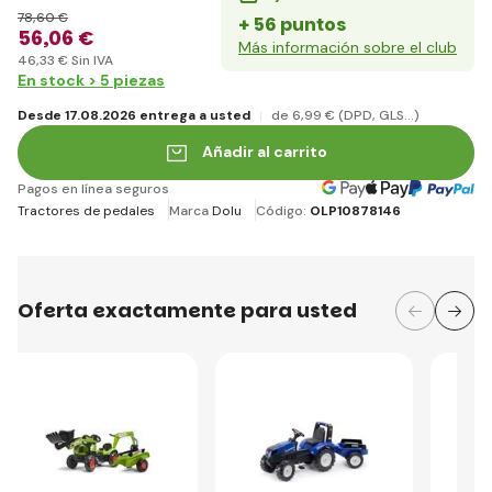
78
,60 €
+ 56 puntos
56
,06 €
Más información sobre el club
46
,33 €
Sin IVA
En stock > 5 piezas
Desde 17.08.2026 entrega a usted
de 6
,99 €
(DPD, GLS...)
Añadir al carrito
Pagos en línea seguros
Tractores de pedales
Marca
Dolu
Código:
OLP10878146
Oferta exactamente para usted