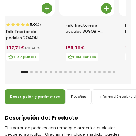
5.0
(2)
Falk Tractores a
Falk 
pedales 3090B -
Peda
Falk Tractor de
New Holland T8 con
IH P
pedales 2040N
remolque
con r
Claas Arion 410 con
137
,71 €
158
,30 €
168
,
170
,40 €
cargador,
excavadora y
+ 137 puntos
+ 158 puntos
+ 
remolque
Descripción y parámetros
Reseñas
Información sobre el
Descripción del Producto
El tractor de pedales con remolque atraerá a cualquier
pequeño agricultor. Gracias al remolque añadido, puedes