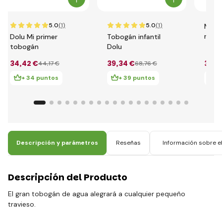
5.0
(1)
5.0
(1)
Mi p
rosa
Dolu Mi primer
Tobogán infantil
tobogán
Dolu
34
,42 €
39
,34 €
34
,4
44
,17 €
68
,76 €
+ 34 puntos
+ 39 puntos
+
Descripción y parámetros
Reseñas
Información sobre el
Descripción del Producto
El gran tobogán de agua alegrará a cualquier pequeño
travieso.