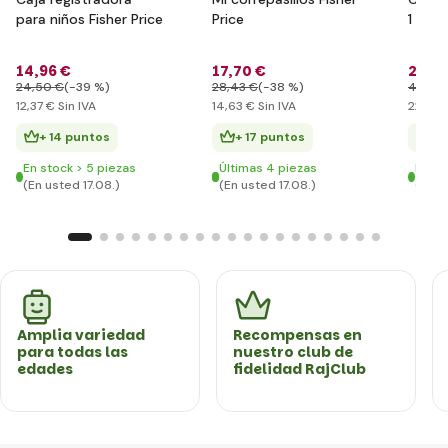
para niños Fisher Price
Price
1 Fish
14
,96 €
17
,70 €
27
,53
24
,50 €
(-39 %)
28
,43 €
(-38 %)
49
,09
12
,37 €
Sin IVA
14
,63 €
Sin IVA
22
,76 
+ 14 puntos
+ 17 puntos
+ 
En stock > 5 piezas
Últimas 4 piezas
En st
(En usted 17.08.)
(En usted 17.08.)
(En u
Amplia variedad
Recompensas en
para todas las
nuestro club de
edades
fidelidad RajClub