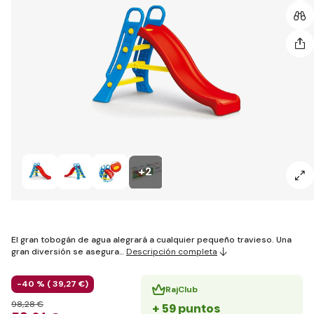
+2
El gran tobogán de agua alegrará a cualquier pequeño travieso. Una
gran diversión se asegura…
Descripción completa
-40 % (
39
,27 €
)
RajClub
98
,28 €
+ 59 puntos