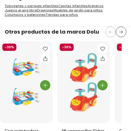
Toboganes y parques infantiles
Casitas infantiles
Areneros
Juegos al aire libre
Dragones
Muebles de jardín para niños
Columpios y balancines
Tiendas para niños
Otros productos de la marca Dolu
-39%
-38%
-44%
Caja registradora
Mi correpasillos Fisher
Cabal