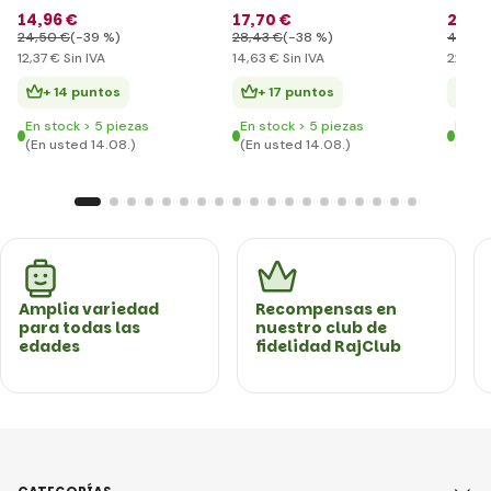
14
,96 €
17
,70 €
27
,53
24
,50 €
(-39 %)
28
,43 €
(-38 %)
49
,09
12
,37 €
Sin IVA
14
,63 €
Sin IVA
22
,76 
+ 14 puntos
+ 17 puntos
+ 
En stock > 5 piezas
En stock > 5 piezas
En st
(En usted 14.08.)
(En usted 14.08.)
(En u
Amplia variedad
Recompensas en
para todas las
nuestro club de
edades
fidelidad RajClub