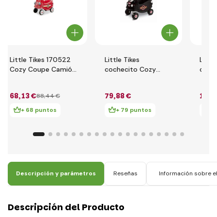
Little Tikes 170522
Little Tikes
Little
Cozy Coupe Camión
cochecito Cozy
coch
de bomberos
Coupe TAXI 172182
Cozy
68
,13 €
79
,88 €
102
,
88
,44 €
+ 68 puntos
+ 79 puntos
+ 
Descripción y parámetros
Reseñas
Información sobre el
Descripción del Producto