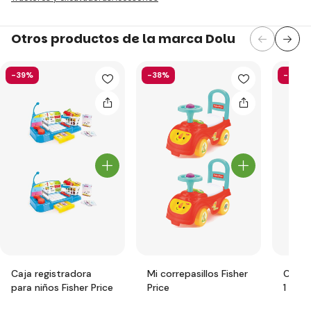
Otros productos de la marca Dolu
-39%
-38%
-44%
Caja registradora
Mi correpasillos Fisher
Cabal
para niños Fisher Price
Price
1 Fish