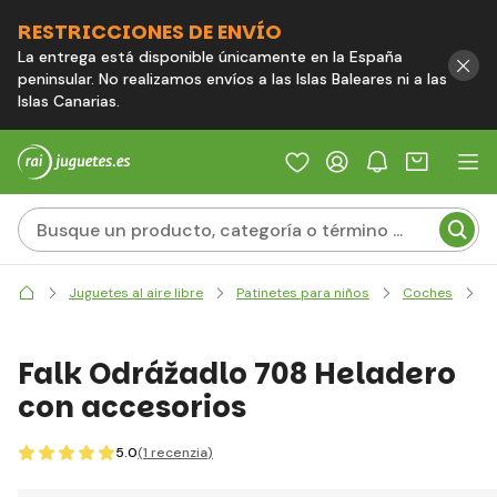
RESTRICCIONES DE ENVÍO
La entrega está disponible únicamente en la España
peninsular. No realizamos envíos a las Islas Baleares ni a las
Islas Canarias.
F
Juguetes al aire libre
Patinetes para niños
Coches
Falk Odrážadlo 708 Heladero
con accesorios
5.0
(1
recenzia
)