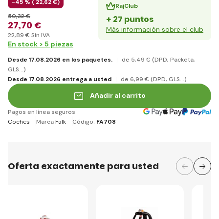
-45 % (
22
,62 €
)
RajClub
50
,32 €
+ 27 puntos
27
,70 €
Más información sobre el club
22
,89 €
Sin IVA
En stock > 5 piezas
Desde 17.08.2026 en los paquetes.
de 5
,49 €
(DPD, Packeta,
GLS...)
Desde 17.08.2026 entrega a usted
de 6
,99 €
(DPD, GLS...)
Añadir al carrito
Pagos en línea seguros
Coches
Marca
Falk
Código:
FA708
Oferta exactamente para usted