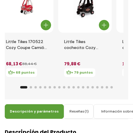
Little Tikes 170522
Little Tikes
Little
Cozy Coupe Camión
cochecito Cozy
coch
de bomberos
Coupe TAXI 172182
Cozy
68
,13 €
79
,88 €
102
,
88
,44 €
+ 68 puntos
+ 79 puntos
+ 
Descripción y parámetros
Reseñas
(1)
Información sobre 
Descripción del Producto