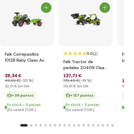
5.0
(2
)
Falk Correpasillos
Falk T
1012B Baby Claas Axos
pedal
Falk Tractor de
con remolque
Holla
pedales 2040N Claas
remol
Arion 410 con
39
,34 €
137
,71 €
cargador, excavadora
158
,
49
,09 €
(-20 %)
170
,40 €
(-19 %)
y remolque
32
,51 €
Sin IVA
113
,81 €
Sin IVA
130
,83
+ 39 puntos
+ 137 puntos
+ 
En stock > 5 piezas
En stock > 5 piezas
En st
(En usted 17.08.)
(En usted 17.08.)
(En u