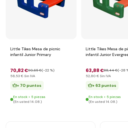
Little Tikes Mesa de picnic
Little Tikes Mesa de p
infantil Junior Primary
infantil Junior Evergre
70
,82 €
63
,88 €
90
,65 €
(-22 %)
88
,44 €
(-28 
58
,53 €
Sin IVA
52
,80 €
Sin IVA
+ 70 puntos
+ 63 puntos
En stock > 5 piezas
En stock > 5 piezas
(En usted 14.08.)
(En usted 14.08.)