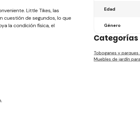
Edad
veniente. Little Tikes, las
 en cuestión de segundos, lo que
ya la condición física, el
Género
Categorías 
Toboganes y parques i
Muebles de jardín par
n.