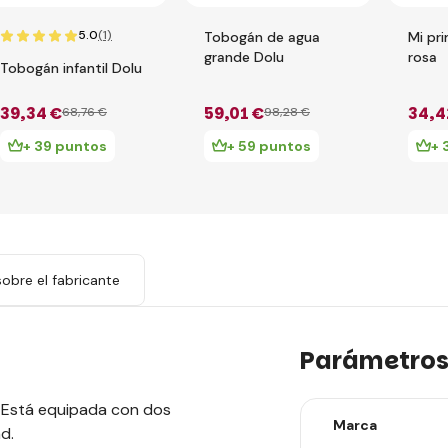
5.0
(1)
Tobogán de agua
Mi pr
grande Dolu
rosa
Tobogán infantil Dolu
39
,34 €
59
,01 €
34
,4
68
,76 €
98
,28 €
+ 39 puntos
+ 59 puntos
+ 
obre el fabricante
Parámetro
. Está equipada con dos
Marca
d.