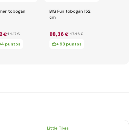
imer tobogán
BIG Fun tobogán 152
DOLONI Tob
cm
cm beige-gr
2 €
98
,36 €
35
,40 €
44
,17 €
147
,46 €
50
34 puntos
+ 98 puntos
+ 35 pu
s
Little Tikes