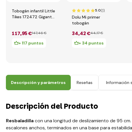
5.0
(1)
Tobogán infantil Little
Tikes 172472 Gigante
Dolu Mi primer
arcoíris
tobogán
117
,95 €
34
,42 €
147
,46 €
44
,17 €
+ 117 puntos
+ 34 puntos
Descripción y parámetros
Reseñas
Información s
Descripción del Producto
Resbaladilla
con una longitud de deslizamiento de 95 cm
escalones anchos, terminados en una base para estabilida