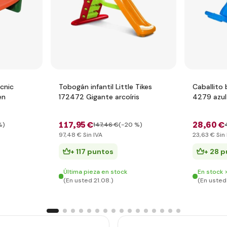
icnic
Tobogán infantil Little Tikes
Caballito 
en
172472 Gigante arcoíris
4279 azul
117
,95 €
28
,60 €
%)
147
,46 €
(-20 %)
97
,48 €
Sin IVA
23
,63 €
Sin 
+ 117 puntos
+ 28 
Última pieza en stock
En stock 
(En usted 21.08.)
(En usted