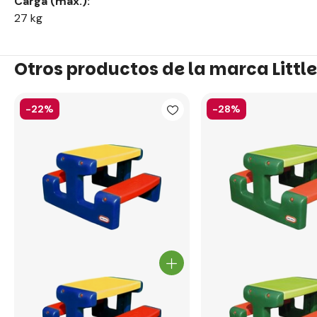
Carga (máx.):
27 kg
Otros productos de la marca Little
-22%
-28%