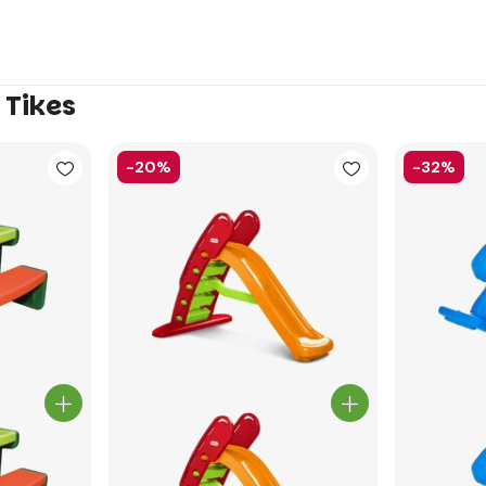
 Tikes
-20%
-32%