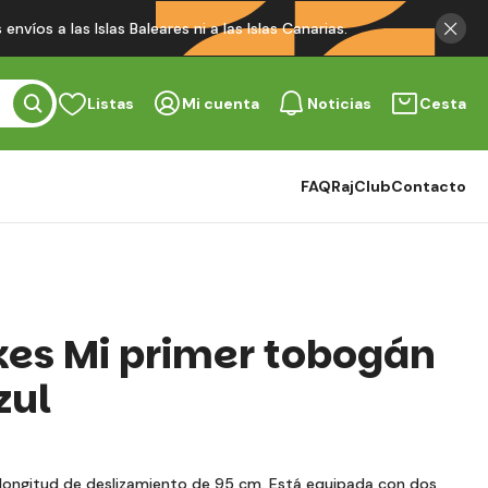
víos a las Islas Baleares ni a las Islas Canarias.
Listas
Mi cuenta
Noticias
Cesta
FAQ
RajClub
Contacto
ikes Mi primer tobogán
zul
longitud de deslizamiento de 95 cm. Está equipada con dos