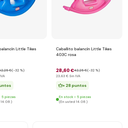
balancín Little Tikes
Caballito balancín Little Tikes
403C rosa
28
,60 €
42
,25 €
(-32 %)
42
,25 €
(-32 %)
IVA
23
,63 €
Sin IVA
puntos
+ 28 puntos
> 5 piezas
En stock > 5 piezas
 14.08.)
(En usted 14.08.)