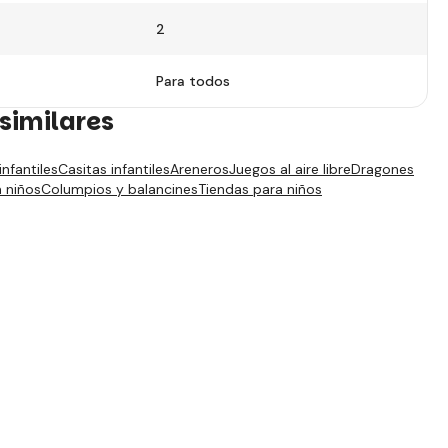
2
Para todos
similares
nfantiles
Casitas infantiles
Areneros
Juegos al aire libre
Dragones
a niños
Columpios y balancines
Tiendas para niños