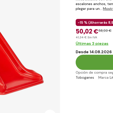
escalones anchos, ter
plegar para un…
Mostr
-15 % (
Ahorrarás
8
,
50
,02 €
58
,93 €
41
,34 €
Sin IVA
Últimas 3 piezas
Desde 14.08.2026 
Opción de compra se
Toboganes
Marca
Li