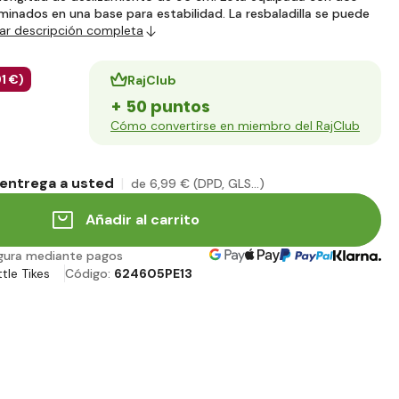
minados en una base para estabilidad. La resbaladilla se puede
ar descripción completa
91 €
)
RajClub
+ 50 puntos
Cómo convertirse en miembro del RajClub
entrega a usted
de 6
,99 €
(DPD, GLS...)
Añadir al carrito
gura mediante pagos
ttle Tikes
Código:
624605PE13