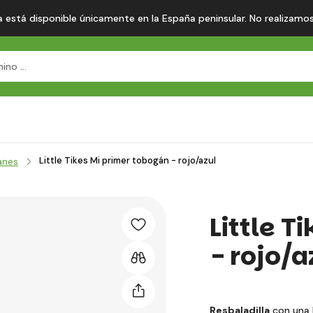
 está disponible únicamente en la España peninsular. No realizamos en
Little Tikes Mi primer tobogán - rojo/azul
anes
Little T
- rojo/a
Resbaladilla
con una 