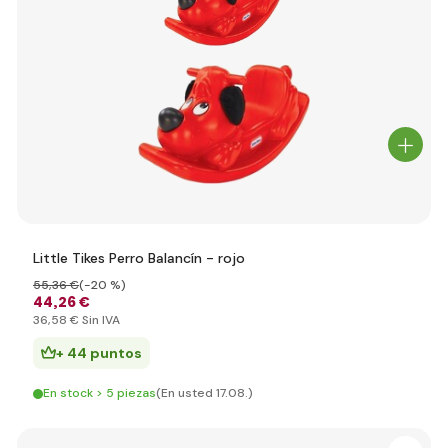
Little Tikes Perro Balancín - rojo
55
,36 €
(-20 %)
44
,26 €
36
,58 €
Sin IVA
+ 44 puntos
En stock > 5 piezas
(En usted 17.08.)