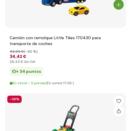
Camión con remolque Little Tikes 170430 para
transporte de coches
49
,09 €
(-30 %)
34
,42 €
28
,45 €
Sin IVA
+ 34 puntos
En stock > 5 piezas
(En usted 17.08.)
-30%