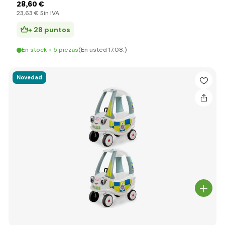
28
,60 €
23
,63 €
Sin IVA
+ 28 puntos
En stock > 5 piezas
(En usted 17.08.)
Novedad