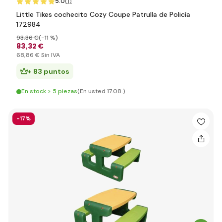
5.0
(1
)
Little Tikes cochecito Cozy Coupe Patrulla de Policía
172984
93
,36 €
(-11 %)
83
,32 €
68
,86 €
Sin IVA
+ 83 puntos
En stock > 5 piezas
(En usted 17.08.)
-17%