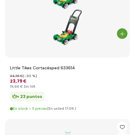
Little Tikes Cortacésped 633614
34
,18 €
(-30 %)
23
,79 €
19
,66 €
Sin IVA
+ 23 puntos
En stock > 5 piezas
(En usted 17.08.)