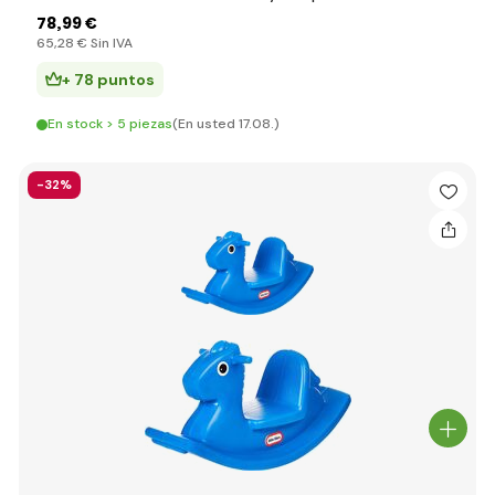
78
,99 €
65
,28 €
Sin IVA
+ 78 puntos
En stock > 5 piezas
(En usted 17.08.)
-32%