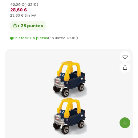
42
,25 €
(-32 %)
28
,60 €
23
,63 €
Sin IVA
+ 28 puntos
En stock > 5 piezas
(En usted 17.08.)