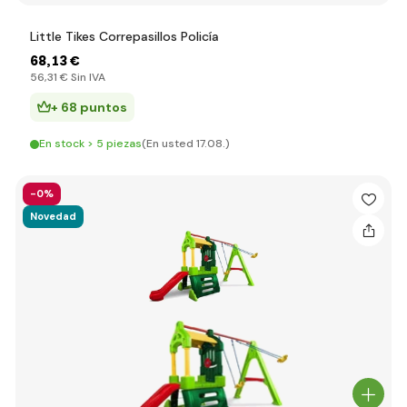
Little Tikes Correpasillos Policía
68
,13 €
56
,31 €
Sin IVA
+ 68 puntos
En stock > 5 piezas
(En usted 17.08.)
-0%
Novedad