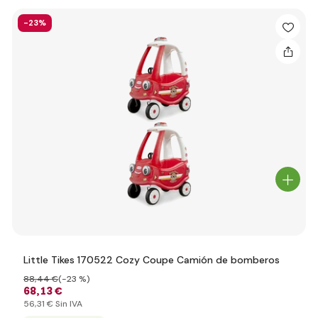
-23%
Little Tikes 170522 Cozy Coupe Camión de bomberos
88
,44 €
(-23 %)
68
,13 €
56
,31 €
Sin IVA