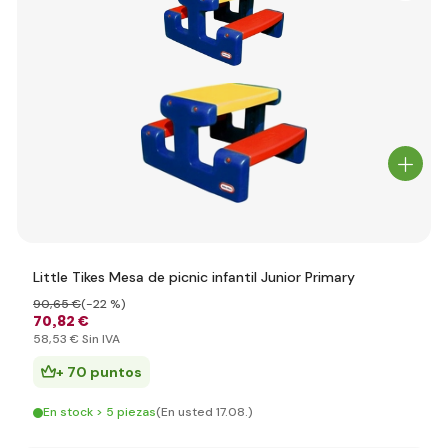
Little Tikes Mesa de picnic infantil Junior Primary
90
,65 €
(-22 %)
70
,82 €
58
,53 €
Sin IVA
+ 70 puntos
En stock > 5 piezas
(En usted 17.08.)