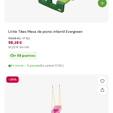
Little Tikes Mesa de picnic infantil Evergreen
117
,95 €
(-17 %)
98
,28 €
81
,22 €
Sin IVA
+ 98 puntos
En stock > 5 piezas
(En usted 17.08.)
-26%