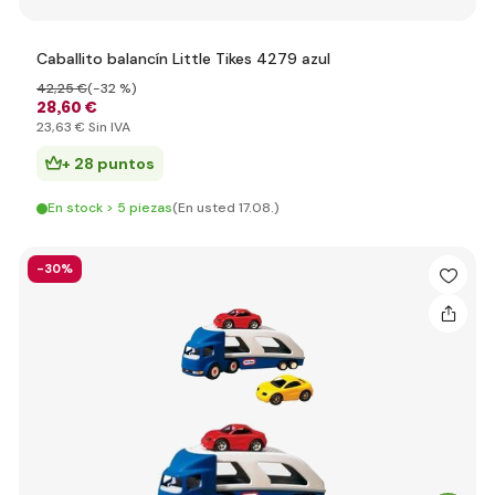
Caballito balancín Little Tikes 4279 azul
42
,25 €
(-32 %)
28
,60 €
23
,63 €
Sin IVA
+ 28 puntos
En stock > 5 piezas
(En usted 17.08.)
-30%