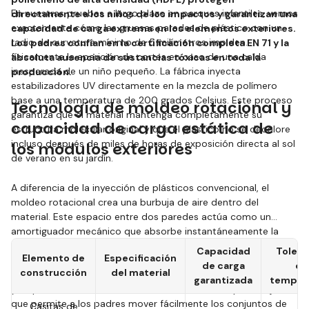
En nuestras pruebas a largo plazo en parques infantiles, vemos
directamente a los niños de los impactos y garantizan una
exactamente cómo las gruesas paredes de plástico con un
capacidad de carga extrema en los elementos exteriores.
radio de curvatura mínimo de 5 milímetros impiden
Los padres confían en la certificación completa EN 71 y la
físicamente la aparición de cortes en caso de una caída
absoluta ausencia de sustancias tóxicas en toda la
inesperada de un niño pequeño. La fábrica inyecta
producción.
estabilizadores UV directamente en la mezcla de polímero
base a una temperatura de 200 grados Celsius. Este proceso
Tecnología de moldeo rotacional y
garantiza que el material mantenga completamente su
capacidad de carga estática de
estructura molecular original y que el plástico no se decolore
incluso después de miles de horas de exposición directa al sol
los módulos exteriores
de verano en su jardín.
A diferencia de la inyección de plásticos convencional, el
moldeo rotacional crea una burbuja de aire dentro del
material. Este espacio entre dos paredes actúa como un
amortiguador mecánico que absorbe instantáneamente la
energía cinética durante el juego infantil. Gracias a este
Capacidad
Tolera
Elemento de
Especificación
fenómeno físico, los diseñadores logran una capacidad de
de carga
de
construcción
del material
carga estática segura de 23 kilogramos por niño en toboganes
garantizada
temper
y trepadores. Toda la construcción mantiene un peso bajo, lo
que permite a los padres mover fácilmente los conjuntos de
Casitas de