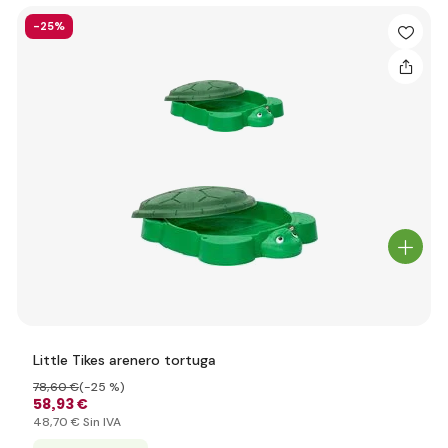
-25%
Little Tikes arenero tortuga
78
,60 €
(-25 %)
58
,93 €
48
,70 €
Sin IVA