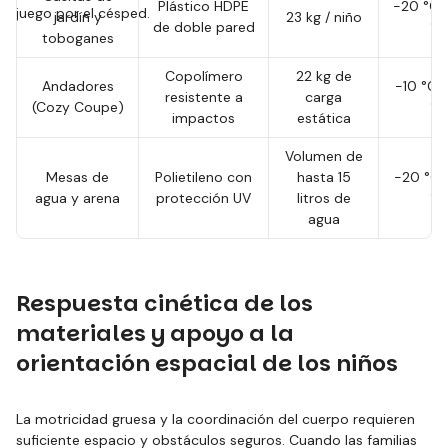
Plástico HDPE
-20 °C 
juego por el césped.
jardín y
23 kg / niño
de doble pared
°C
toboganes
Copolímero
22 kg de
Andadores
-10 °C 
resistente a
carga
(Cozy Coupe)
°C
impactos
estática
Volumen de
Mesas de
Polietileno con
hasta 15
-20 °C 
agua y arena
protección UV
litros de
°C
agua
Respuesta cinética de los
materiales y apoyo a la
orientación espacial de los niños
La motricidad gruesa y la coordinación del cuerpo requieren
suficiente espacio y obstáculos seguros. Cuando las familias