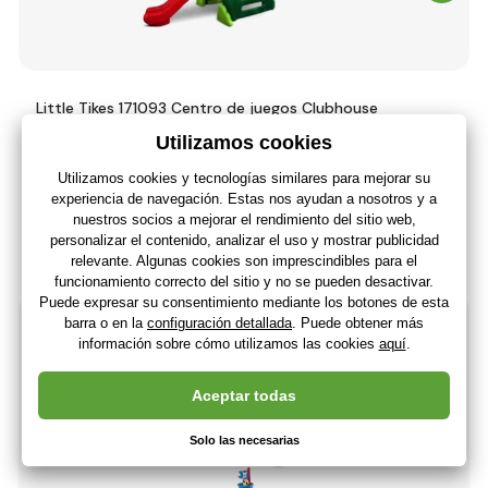
Little Tikes 171093 Centro de juegos Clubhouse
511
,45 €
(-0 %)
511
,12 €
422
,41 €
Sin IVA
+ 511 puntos
Última pieza en stock
(En usted 24.08.)