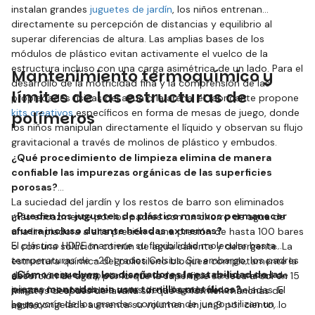
instalan grandes
juguetes de jardín
, los niños entrenan
directamente su percepción de distancias y equilibrio al
superar diferencias de altura. Las amplias bases de los
módulos de plástico evitan activamente el vuelco de la
estructura incluso con una carga asimétrica de un lado. Para el
Mantenimiento termoquímico y
desarrollo de la motricidad fina y la comprensión de las
límites de las estructuras de
propiedades físicas del agua o la arena, el fabricante propone
kits creativos
específicos en forma de mesas de juego, donde
polímeros
los niños manipulan directamente el líquido y observan su flujo
gravitacional a través de molinos de plástico y embudos.
¿Qué procedimiento de limpieza elimina de manera
confiable las impurezas orgánicas de las superficies
porosas?
La suciedad del jardín y los restos de barro son eliminados
¿Pueden los juguetes de plástico masivos permanecer
más eficazmente por los padres con un chorro de agua de
afuera incluso durante heladas extremas?
una limpiadora a alta presión a una presión de hasta 100 bares
El plástico HDPE mantiene su flexibilidad molecular hasta
o con una solución común de agua caliente y detergente. La
temperaturas de -20 grados Celsius. Sin embargo, los padres
estructura química del polietileno bloquea completamente la
¿Cómo resuelven los diseñadores la estabilidad de las
deben vaciar completamente toda el agua de las mesas de
absorción de agua, por lo que la superficie se seca al sol en 15
piezas montadas sin usar tornillos metálicos?
juego y los andadores antes de la llegada de las heladas. El
minutos después de lavarla sin que se formen manchas de
La mayoría de los grandes conjuntos de juego utilizan un
agua congelada aumenta su volumen en un 9 por ciento, lo
moho.