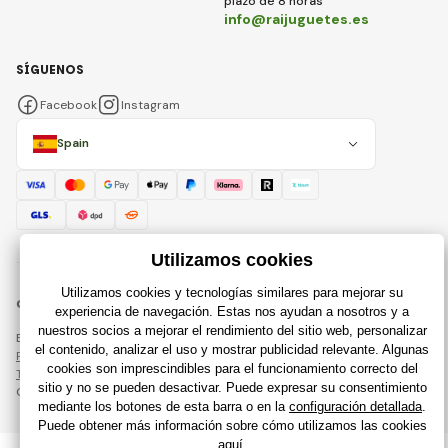
plazo de 8 horas
info@raijuguetes.es
SÍGUENOS
Facebook
Instagram
Spain
© 2018 - 2026 Raijuguetes.es, Todos los derechos reservados
Esta página está protegida por reCAPTCHA y se aplican
Política de privacidad
compañías de Google y su
Términos y condiciones
.
Creación de tiendas en línea eficientes desde
RIESENIA