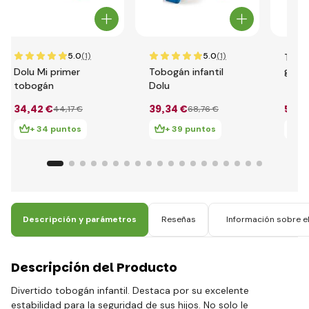
5.0
(1)
5.0
(1)
Tobo
gran
Dolu Mi primer
Tobogán infantil
tobogán
Dolu
34
,42 €
39
,34 €
59
,0
44
,17 €
68
,76 €
+ 34 puntos
+ 39 puntos
+
Descripción y parámetros
Reseñas
Información sobre el
Descripción del Producto
Divertido tobogán infantil. Destaca por su excelente
estabilidad para la seguridad de sus hijos. No solo le