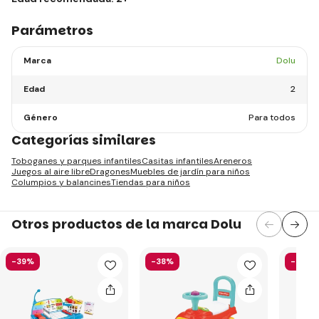
Parámetros
Marca
Dolu
Edad
2
Género
Para todos
Categorías similares
Toboganes y parques infantiles
Casitas infantiles
Areneros
Juegos al aire libre
Dragones
Muebles de jardín para niños
Columpios y balancines
Tiendas para niños
Otros productos de la marca Dolu
-39%
-38%
-44%