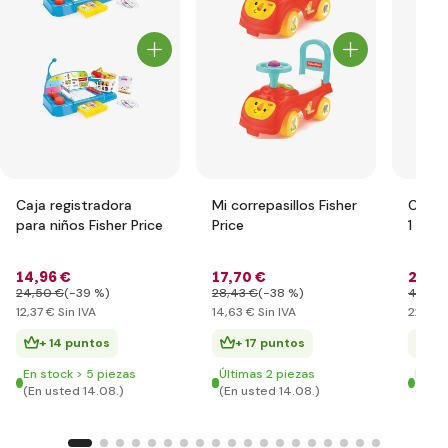
Caja registradora
Mi correpasillos Fisher
Cabal
para niños Fisher Price
Price
1 Fish
14
,96 €
17
,70 €
27
,53
24
,50 €
(-39 %)
28
,43 €
(-38 %)
49
,09
12
,37 €
Sin IVA
14
,63 €
Sin IVA
22
,76 
+ 14 puntos
+ 17 puntos
+ 
En stock > 5 piezas
Últimas 2 piezas
En st
(En usted 14.08.)
(En usted 14.08.)
(En u