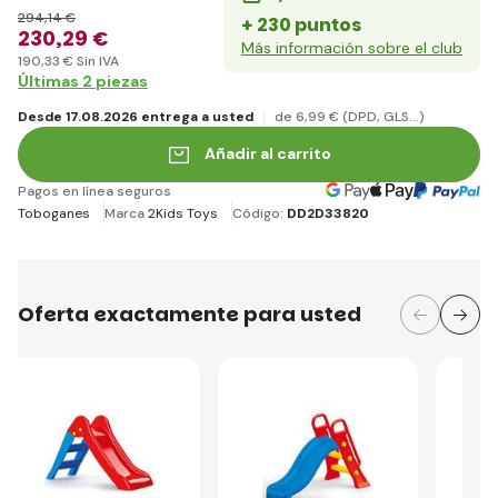
294
,14 €
+ 230 puntos
230
,29 €
Más información sobre el club
190
,33 €
Sin IVA
Últimas 2 piezas
Desde 17.08.2026 entrega a usted
de 6
,99 €
(DPD, GLS...)
Añadir al carrito
Pagos en línea seguros
Toboganes
Marca
2Kids Toys
Código:
DD2D33820
Oferta exactamente para usted