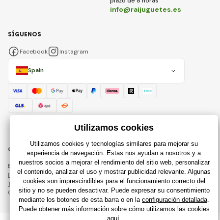
plazo de 8 horas
info@raijuguetes.es
SÍGUENOS
Facebook
Instagram
Spain
© 2018 - 2026 Raijuguetes.es, Todos los derechos reservados
Esta página está protegida por reCAPTCHA y se aplican
Política de privacidad
compañías de Google y su
Términos y condiciones
.
Creación de tiendas en línea eficientes desde
RIESENIA