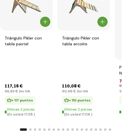
Triángulo Pikler con
Triángulo Pikler con
tabla pastel
tabla arcoíris
Pista
Ninja
72
,59
117
,16 €
110
,08 €
98
,28 
96
,83 €
Sin IVA
90
,98 €
Sin IVA
59
,99
+ 117 puntos
+ 110 puntos
+ 
Últimas 2 piezas
Últimas 2 piezas
Últim
(En usted 17.08.)
(En usted 17.08.)
(En u