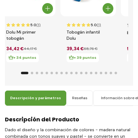
5.0
(1)
5.0
(1)
Tobo
gran
Dolu Mi primer
Tobogán infantil
tobogán
Dolu
34
,42 €
39
,34 €
59
,0
44
,17 €
68
,76 €
+ 34 puntos
+ 39 puntos
+
Descripción y parámetros
Reseñas
Información sobre el
Descripción del Producto
Dado el diseño y la combinación de colores - madera natural
combinada con tonos suaves y pastel - se convierte en un