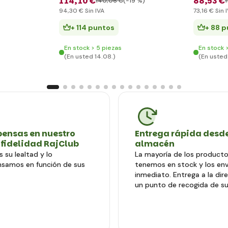
114
,10 €
88
,53 €
140
,06 €
(-19 %)
1
94
,30 €
Sin IVA
73
,16 €
Sin 
+ 114 puntos
+ 88 
En stock > 5 piezas
En stock 
(En usted 14.08.)
(En usted
ensas en nuestro
Entrega rápida desde
 fidelidad RajClub
almacén
 su lealtad y lo
La mayoría de los producto
samos en función de sus
tenemos en stock y los en
inmediato. Entrega a la dir
un punto de recogida de su