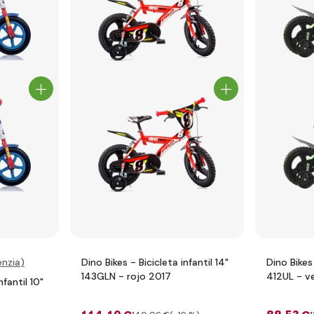
nzia
)
Dino Bikes - Bicicleta infantil 14"
Dino Bikes 
143GLN - rojo 2017
412UL - v
nfantil 10"