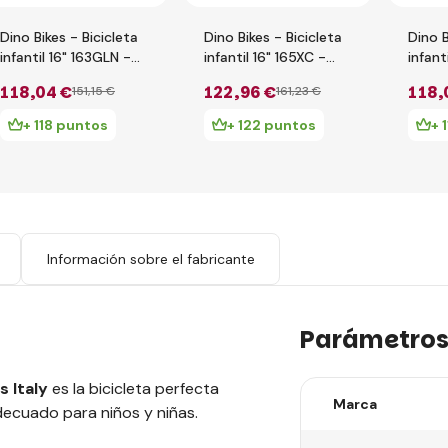
Dino Bikes - Bicicleta
Dino Bikes - Bicicleta
Dino B
infantil 16" 163GLN -
infantil 16" 165XC -
infant
rojo 2017
BMX 2024
blanc
118
,04 €
122
,96 €
118
,
151
,15 €
161
,23 €
+ 118 puntos
+ 122 puntos
+ 
s
Información sobre el fabricante
Parámetro
s Italy
es la bicicleta perfecta
Marca
ecuado para niños y niñas.