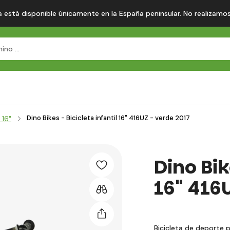
 está disponible únicamente en la España peninsular. No realizamos en
Dino Bikes - Bicicleta infantil 16" 416UZ - verde 2017
 16"
Dino Bik
16" 416
Bicicleta de deporte 