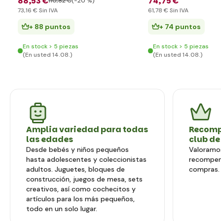
88
,53 €
74
,75 €
110
,82 €
(-20 %)
73
,16 €
Sin IVA
61
,78 €
Sin IVA
+ 88 puntos
+ 74 puntos
En stock > 5 piezas
En stock > 5 piezas
(En usted 14.08.)
(En usted 14.08.)
Amplia variedad para todas
Recomp
las edades
club de
Desde bebés y niños pequeños
Valoramos
hasta adolescentes y coleccionistas
recompen
adultos. Juguetes, bloques de
compras.
construcción, juegos de mesa, sets
creativos, así como cochecitos y
artículos para los más pequeños,
todo en un solo lugar.