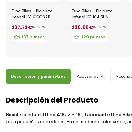
Dino Bikes - Bicicleta
Dino Bikes - Bicicleta
infantil 16" 616G02BA
infantil 16" 164 RUN
- Barbie 2024
Unicornio 2019
137
,71 €
120
,99 €
161
,23 €
161
,23 €
+ 137 puntos
+ 120 puntos
Descripción y parámetros
Accesorios
(4)
Reseña
Descripción del Producto
Bicicleta infantil Dino 416UZ - 16", fabricante Dino Bike
para pequeños corredores. En un moderno color verde, ad