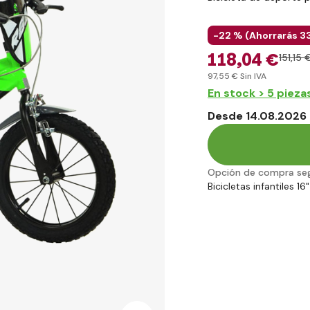
-22 % (
Ahorrarás
3
118
,04 €
151
,15 
97
,55 €
Sin IVA
En stock > 5 pieza
Desde 14.08.2026 
Opción de compra se
Bicicletas infantiles 16"