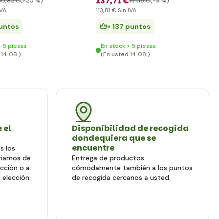
137
,71 €
10
,82 €
(-20 %)
151
,15 €
(-9 %)
IVA
113
,81 €
Sin IVA
puntos
+ 137 puntos
> 5 piezas
En stock > 5 piezas
 14.08.)
(En usted 14.08.)
 el
Disponibilidad de recogida
dondequiera que se
encuentre
s los
viamos de
Entrega de productos
ección o a
cómodamente también a los puntos
 elección.
de recogida cercanos a usted.