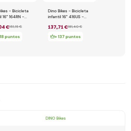
ikes - Bicicleta
Dino Bikes - Bicicleta
Dino Bikes -
il 16" 164RN -
infantil 16" 416US -
infantil 16"
o 2017
verde - negro 2020
queen 202
04 €
137
,71 €
132
,80 €
151
,15 €
181
,40 €
1
118 puntos
+ 137 puntos
+ 132 p
s
DINO Bikes