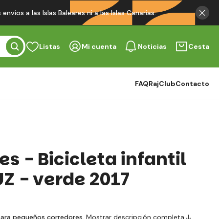
víos a las Islas Baleares ni a las Islas Canarias.
Listas
Mi cuenta
Noticias
Cesta
FAQ
RajClub
Contacto
es - Bicicleta infantil
UZ - verde 2017
para pequeños corredores.
Mostrar descripción completa