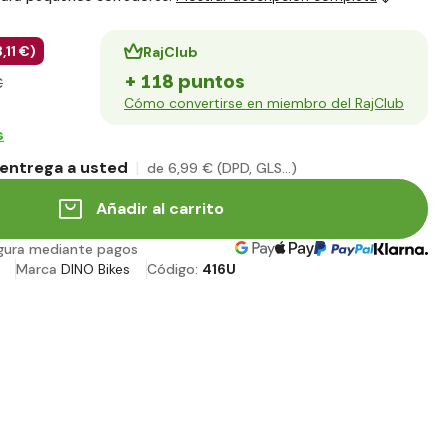
3
,11 €
)
RajClub
+ 118 puntos
€
Cómo convertirse en miembro del RajClub
s
entrega a usted
de 6
,99 €
(DPD, GLS...)
Añadir al carrito
gura mediante pagos
Marca
DINO Bikes
Código:
416U