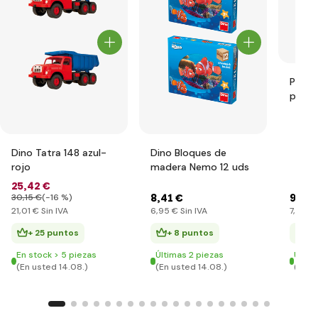
Pluto
peluc
Dino Tatra 148 azul-
Dino Bloques de
rojo
madera Nemo 12 uds
25
,42 €
8
,41 €
9
,35 
30
,15 €
(-16 %)
21
,01 €
Sin IVA
6
,95 €
Sin IVA
7
,72 €
S
+ 25 puntos
+ 8 puntos
+ 
En stock > 5 piezas
Últimas 2 piezas
Últim
(En usted 14.08.)
(En usted 14.08.)
(En u