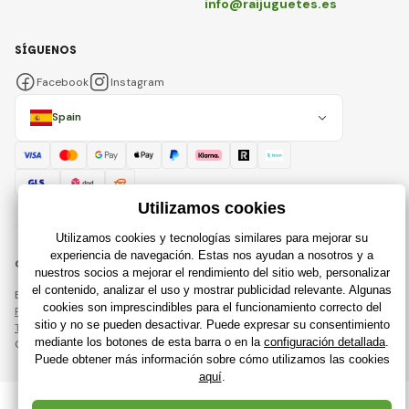
info@raijuguetes.es
SÍGUENOS
Facebook
Instagram
Spain
© 2018 - 2026 Raijuguetes.es, Todos los derechos reservados
Esta página está protegida por reCAPTCHA y se aplican
Política de privacidad
compañías de Google y su
Términos y condiciones
.
Creación de tiendas en línea eficientes desde
RIESENIA