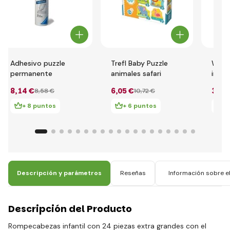
Adhesivo puzzle
Trefl Baby Puzzle
Wood
permanente
animales safari
imáge
Jueg
8
,14 €
6
,05 €
30
,3
8
,58 €
10
,72 €
+ 8 puntos
+ 6 puntos
+
Descripción y parámetros
Reseñas
Información sobre el
Descripción del Producto
Rompecabezas infantil con 24 piezas extra grandes con el