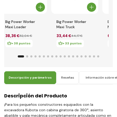
Big Power Worker
Big Power Worker
Big P
Maxi Loader
Maxi Truck
Mini 
38
,36 €
33
,44 €
6
,43
52
,04 €
44
,17 €
+ 38 puntos
+ 33 puntos
+
Descripción y parámetros
Reseñas
Información sobre el
Descripción del Producto
¡Para los pequeños constructores equipados con la
excavadora Kubota con cabina giratoria de 360°, asiento
abatible y pala mecánica completamente articulada como en