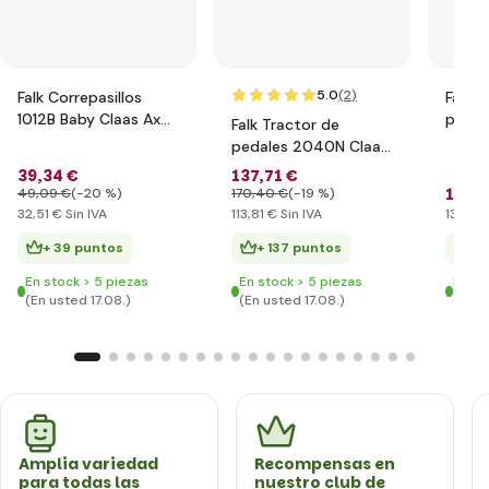
5.0
(2
)
Falk Correpasillos
Falk T
1012B Baby Claas Axos
pedal
Falk Tractor de
con remolque
Holla
pedales 2040N Claas
remol
Arion 410 con
39
,34 €
137
,71 €
cargador, excavadora
158
,
49
,09 €
(-20 %)
170
,40 €
(-19 %)
y remolque
32
,51 €
Sin IVA
113
,81 €
Sin IVA
130
,83
+ 39 puntos
+ 137 puntos
+ 
En stock > 5 piezas
En stock > 5 piezas
En st
(En usted 17.08.)
(En usted 17.08.)
(En u
Amplia variedad
Recompensas en
para todas las
nuestro club de