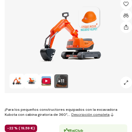
+11
¡Para los pequeños constructores equipados con la excavadora
Kubota con cabina giratoria de 360°,…
Descripción completa
-22 % (
19
,59 €
)
RajClub