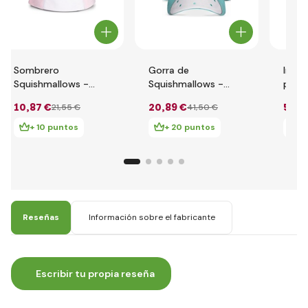
Sombrero
Gorra de
Imper
Squishmallows -
Squishmallows -
patit
cangrejo Cailey
búho Winston
120cm
10
,87 €
20
,89 €
5
,97
21
,55 €
41
,50 €
+ 10 puntos
+ 20 puntos
+ 
Reseñas
Información sobre el fabricante
Escribir tu propia reseña