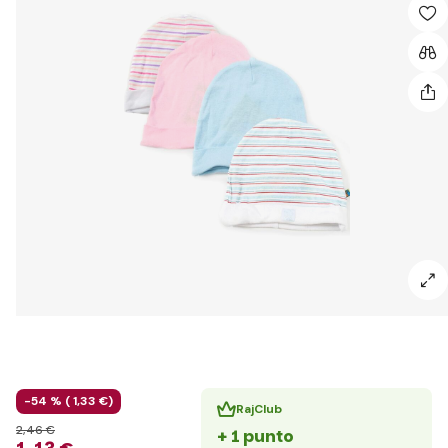
-54 % (
1
,33 €
)
RajClub
2
,46 €
+ 1 punto