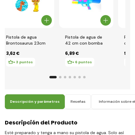
Pistola de agua
Pistola de agua de
Pisto
Brontosaurus 23cm
42 cm con bomba
cm
3
,62 €
6
,89 €
5
,08
+ 3 puntos
+ 6 puntos
+ 
Descripción y parámetros
Reseñas
Información sobre el
Descripción del Producto
Esté preparado y tenga a mano su pistola de agua. Solo así