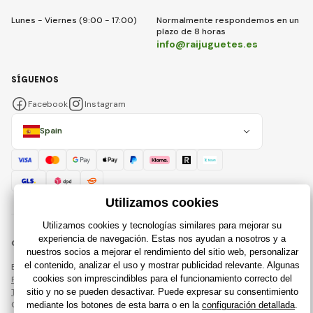
Lunes - Viernes (9:00 - 17:00)
Normalmente respondemos en un
plazo de 8 horas
info@raijuguetes.es
SÍGUENOS
Facebook
Instagram
Spain
© 2018 - 2026 Raijuguetes.es, Todos los derechos reservados
Esta página está protegida por reCAPTCHA y se aplican
Política de privacidad
compañías de Google y su
Términos y condiciones
.
Creación de tiendas en línea eficientes desde
RIESENIA