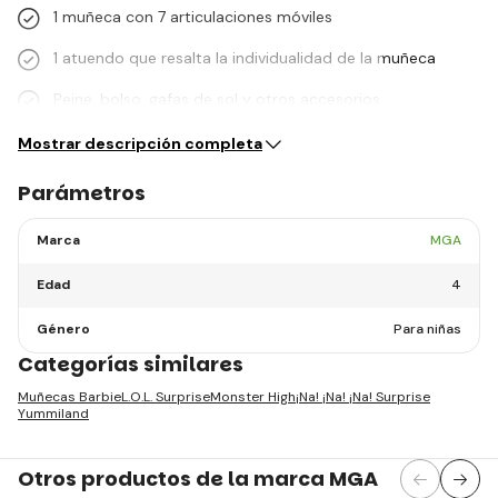
1 muñeca con 7 articulaciones móviles
1 atuendo que resalta la individualidad de la muñeca
Peine, bolso, gafas de sol y otros accesorios
Mostrar descripción completa
Parámetros
Marca
MGA
Edad
4
Género
Para niñas
Categorías similares
Muñecas Barbie
L.O.L. Surprise
Monster High
¡Na! ¡Na! ¡Na! Surprise
Yummiland
Otros productos de la marca MGA