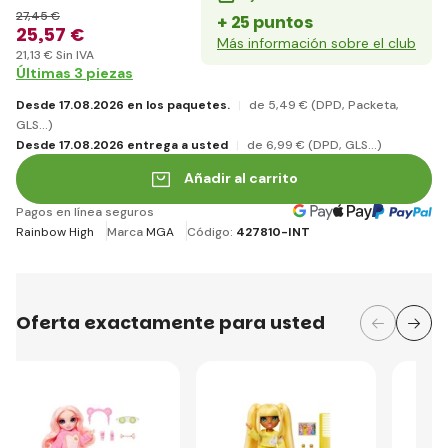
27
,45 €
+ 25 puntos
25
,57 €
Más información sobre el club
21
,13 €
Sin IVA
Últimas 3 piezas
Desde 17.08.2026 en los paquetes.
de 5
,49 €
(DPD, Packeta,
GLS...)
Desde 17.08.2026 entrega a usted
de 6
,99 €
(DPD, GLS...)
Añadir al carrito
Pagos en línea seguros
Rainbow High
Marca
MGA
Código:
427810-INT
Oferta exactamente para usted