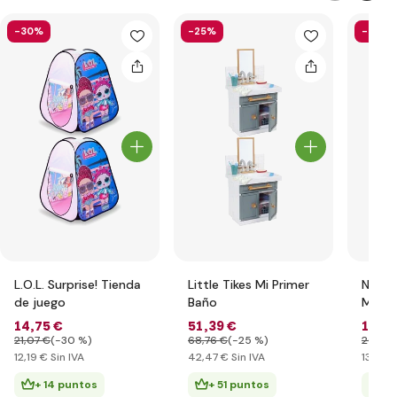
-30%
-25%
-36%
L.O.L. Surprise! Tienda
Little Tikes Mi Primer
Na! Na
de juego
Baño
Muñec
moda 2
14
,75 €
51
,39 €
16
,63
Giann
21
,07 €
(-30 %)
68
,76 €
(-25 %)
26
,12 
12
,19 €
Sin IVA
42
,47 €
Sin IVA
13
,74 €
+ 14 puntos
+ 51 puntos
+ 