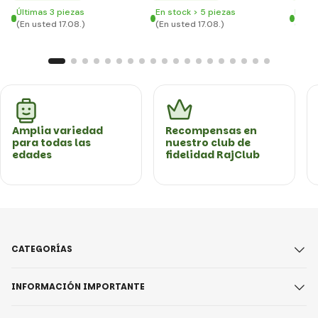
Últimas 3 piezas
En stock > 5 piezas
En st
(En usted 17.08.)
(En usted 17.08.)
(En u
Amplia variedad
Recompensas en
para todas las
nuestro club de
edades
fidelidad RajClub
CATEGORÍAS
INFORMACIÓN IMPORTANTE