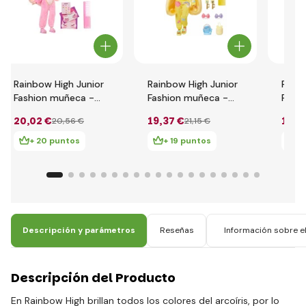
Rainbow High Junior
Rainbow High Junior
Rainb
Fashion muñeca -
Fashion muñeca -
Fash
Bella Parker
Sunny Madison
Viole
20
,02 €
19
,37 €
19
,8
20
,56 €
21
,15 €
+ 20 puntos
+ 19 puntos
+ 
Descripción y parámetros
Reseñas
Información sobre el
Descripción del Producto
En Rainbow High brillan todos los colores del arcoíris, por lo