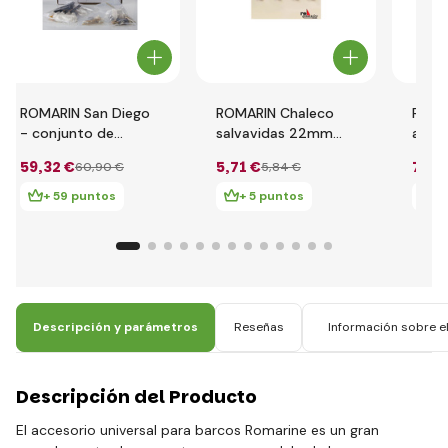
ROMARIN San Diego
ROMARIN Chaleco
ROMA
- conjunto de
salvavidas 22mm
aguje
accesorios
1:25 (4)
(10)
59
,32 €
5
,71 €
7
,77
60
,90 €
5
,84 €
+ 59 puntos
+ 5 puntos
+
Descripción y parámetros
Reseñas
Información sobre el
Descripción del Producto
El accesorio universal para barcos Romarine es un gran