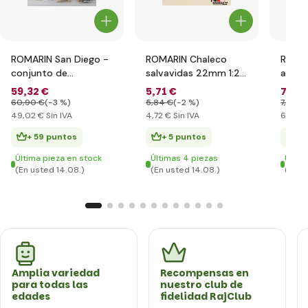
ROMARIN San Diego -
ROMARIN Chaleco
ROMAR
conjunto de
salvavidas 22mm 1:25
agujer
accesorios
(4)
59
,32 €
5
,71 €
7
,77 
60
,90 €
(-3 %)
5
,84 €
(-2 %)
7
,97 €
49
,02 €
Sin IVA
4
,72 €
Sin IVA
6
,42 €
+ 59 puntos
+ 5 puntos
+ 
Última pieza en stock
Últimas 4 piezas
Últim
(En usted 14.08.)
(En usted 14.08.)
(En u
Amplia variedad
Recompensas en
para todas las
nuestro club de
edades
fidelidad RajClub