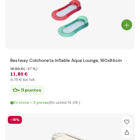
Bestway Colchoneta Inflable Aqua Lounge, 160x84cm
18
,59 €
(-37 %)
11
,80 €
9
,75 €
Sin IVA
+ 11 puntos
En stock > 5 piezas
(En usted 14.08.)
-18%