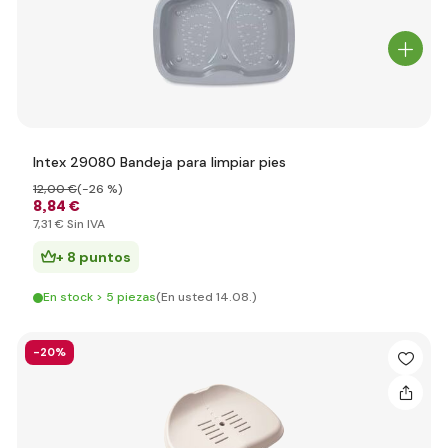
Intex 29080 Bandeja para limpiar pies
12
,00 €
(-26 %)
8
,84 €
7
,31 €
Sin IVA
+ 8 puntos
En stock > 5 piezas
(En usted 14.08.)
-20%