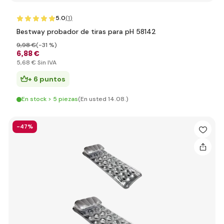
5.0
(1
)
Bestway probador de tiras para pH 58142
9
,98 €
(-31 %)
6
,88 €
5
,68 €
Sin IVA
+ 6 puntos
En stock > 5 piezas
(En usted 14.08.)
-47%