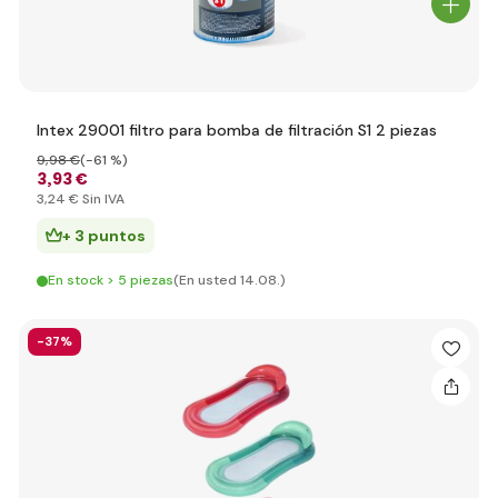
Intex 29001 filtro para bomba de filtración S1 2 piezas
9
,98 €
(-61 %)
3
,93 €
3
,24 €
Sin IVA
+ 3 puntos
En stock > 5 piezas
(En usted 14.08.)
-37%