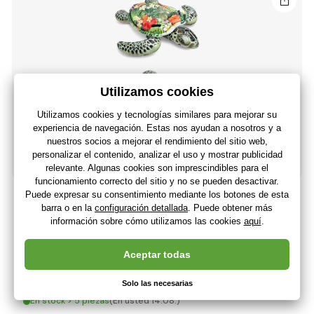
INTEX 57555 Tortuga marina inflable
22
,08 €
(-29 %)
15
,73 €
13
,00 €
Sin IVA
+ 15 puntos
En stock > 5 piezas
(En usted 14.08.)