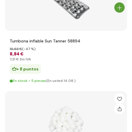
Tumbona inflable Sun Tanner 58894
16
,63 €
(-47 %)
8
,84 €
7
,31 €
Sin IVA
+ 8 puntos
En stock > 5 piezas
(En usted 14.08.)