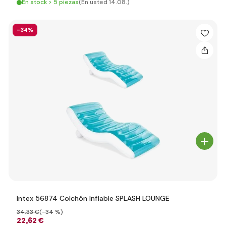
En stock > 5 piezas
(En usted 14.08.)
-34%
Intex 56874 Colchón Inflable SPLASH LOUNGE
34
,33 €
(-34 %)
22
,62 €