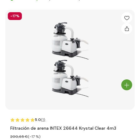
-17%
5.0
(1
)
Filtración de arena INTEX 26644 Krystal Clear 4m3
200
,65 €
(-17 %)