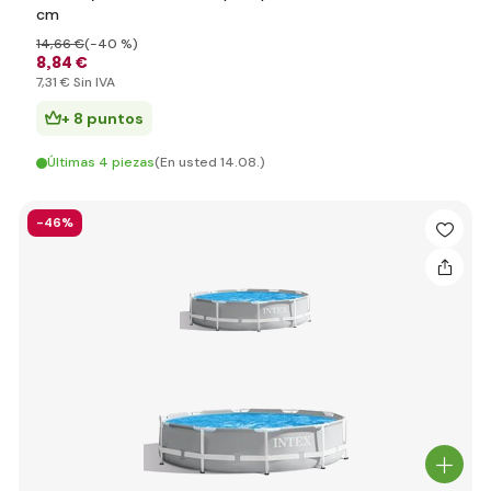
cm
14
,66 €
(-40 %)
8
,84 €
7
,31 €
Sin IVA
+ 8 puntos
Últimas 4 piezas
(En usted 14.08.)
-46%