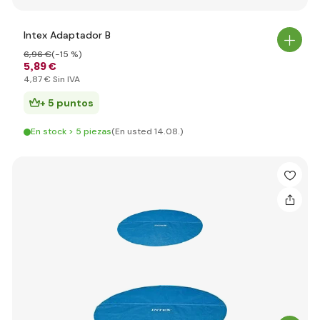
Intex Adaptador B
6
,96 €
(-15 %)
5
,89 €
4
,87 €
Sin IVA
+ 5 puntos
En stock > 5 piezas
(En usted 14.08.)