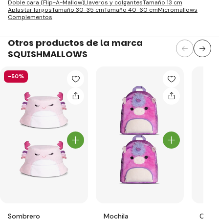
Doble cara (Flip-A-Mallow)
Llaveros y colgantes
Tamaño 13 cm
Aplastar largos
Tamaño 30-35 cm
Tamaño 40-60 cm
Micromallows
Complementos
Otros productos de la marca
SQUISHMALLOWS
-50%
Sombrero
Mochila
Carte