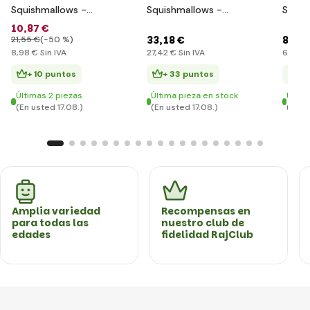
Squishmallows -
Squishmallows -
Squis
cangrejo Cailey
unicornio Lola
mezcl
10
,87 €
33
,18 €
8
,29 
21
,55 €
(-50 %)
8
,98 €
Sin IVA
27
,42 €
Sin IVA
6
,85 €
+ 10 puntos
+ 33 puntos
+ 
Últimas 2 piezas
Última pieza en stock
Últim
(En usted 17.08.)
(En usted 17.08.)
(En u
Amplia variedad
Recompensas en
para todas las
nuestro club de
edades
fidelidad RajClub