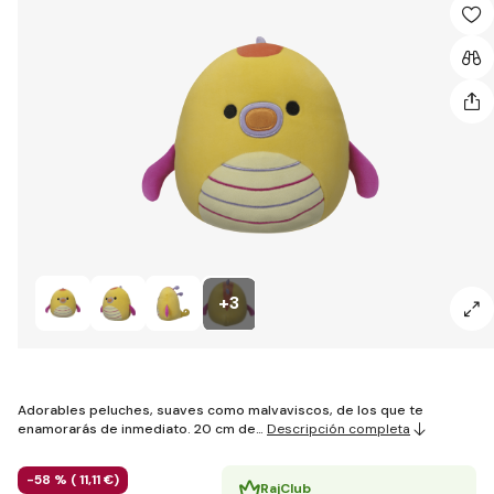
+3
Adorables peluches, suaves como malvaviscos, de los que te
enamorarás de inmediato. 20 cm de…
Descripción completa
-58 % (
11
,11 €
)
RajClub