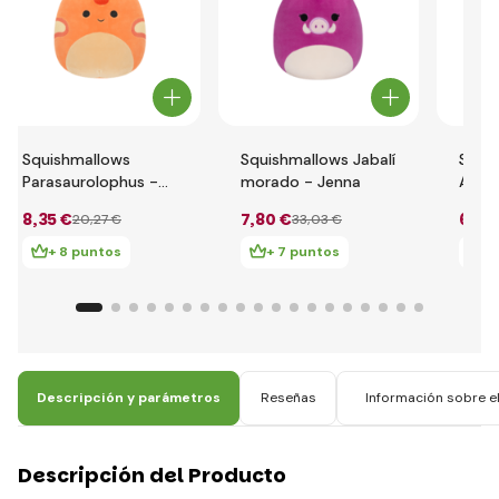
Squishmallows
Squishmallows Jabalí
Squi
Parasaurolophus -
morado - Jenna
Aligá
Nichelle
8
,35 €
7
,80 €
6
,72
20
,27 €
33
,03 €
+ 8 puntos
+ 7 puntos
+
Descripción y parámetros
Reseñas
Información sobre el
Descripción del Producto