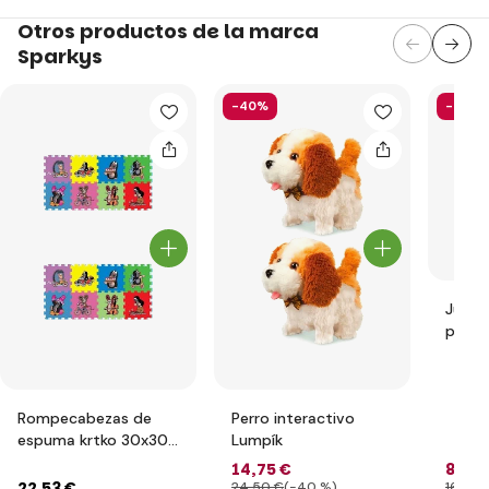
Otros productos de la marca
Sparkys
-40%
-49%
Juego
pieza
Rompecabezas de
Perro interactivo
espuma krtko 30x30
Lumpík
8 piezas
14
,75 €
8
,26 
22
,53 €
24
,50 €
(-40 %)
16
,07 