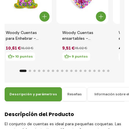
Woody Cuentas
Woody Cuentas
Wood
para Enhebrar -
ensartables -
ensar
Rana
Corazón
Cora
10
,61 €
9
,51 €
4
,60
16
,03 €
15
,02 €
rosa
+ 10 puntos
+ 9 puntos
+
Descripción y parámetros
Reseñas
Información sobre el
Descripción del Producto
El conjunto de cuentas es ideal para pequeñas coquetas. Las