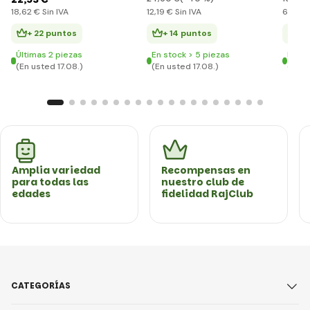
18
,62 €
Sin IVA
12
,19 €
Sin IVA
6
,83 €
+ 22 puntos
+ 14 puntos
+ 
Últimas 2 piezas
En stock > 5 piezas
En st
(En usted 17.08.)
(En usted 17.08.)
(En u
Amplia variedad
Recompensas en
para todas las
nuestro club de
edades
fidelidad RajClub
CATEGORÍAS