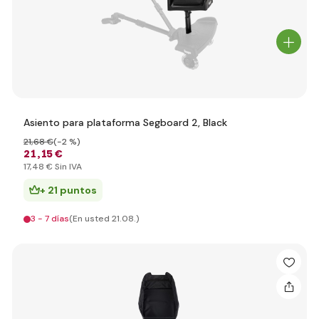
Asiento para plataforma Segboard 2, Black
21
,68 €
(-2 %)
21
,15 €
17
,48 €
Sin IVA
+ 21 puntos
3 - 7 días
(En usted 21.08.)