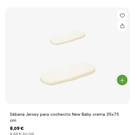
Sábana Jersey para cochecito New Baby crema 35x75
cm
8
,09 €
6
,68 €
Sin IVA