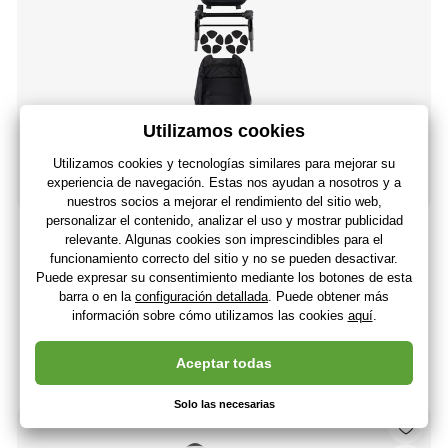
EASYWALKER Set extensible Harvey5
96
,26 €
79
,55 €
Sin IVA
+ 96 puntos
3 - 7 días
(En usted 21.08.)