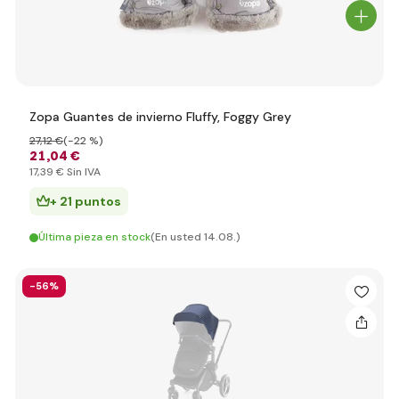
Zopa Guantes de invierno Fluffy, Foggy Grey
27
,12 €
(-22 %)
21
,04 €
17
,39 €
Sin IVA
+ 21 puntos
Última pieza en stock
(En usted 14.08.)
-56%