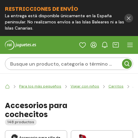
RESTRICCIONES DE ENVÍO
La entrega está disponible únicamente en la España
peninsular. No realizamos envíos a las Islas Baleares ni a las
Islas Canarias.
Para los más pequeños
Viajar con niños
Carritos
Ac
Accesorios para
cochecitos
148 productos
Accesorio para silla de