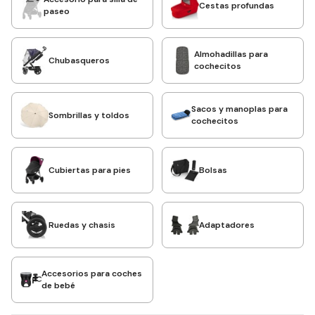
Cestas profundas
paseo
Almohadillas para
Chubasqueros
cochecitos
Sacos y manoplas para
Sombrillas y toldos
cochecitos
Cubiertas para pies
Bolsas
Ruedas y chasis
Adaptadores
Accesorios para coches
de bebé