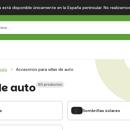
 está disponible únicamente en la España peninsular. No realizamos en
auto
Accesorios para sillas de auto
de auto
80 productos
s
Sombrillas solares