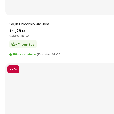
Cojín Unicornio 31x31cm
11
,29 €
9
,33 €
Sin IVA
+ 11 puntos
Últimas 4 piezas
(En usted 14.08.)
-2%