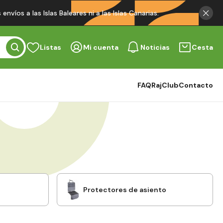
víos a las Islas Baleares ni a las Islas Canarias.
Listas
Mi cuenta
Noticias
Cesta
FAQ
RajClub
Contacto
Protectores de asiento