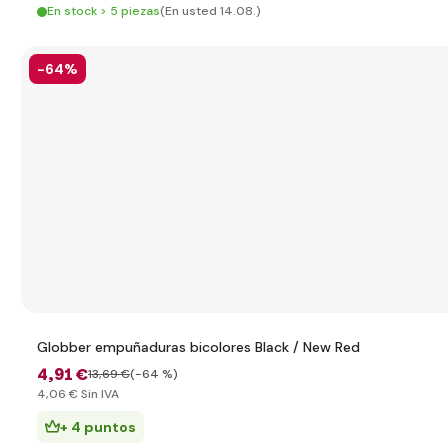
En stock > 5 piezas
(En usted 14.08.)
-64%
Globber empuñaduras bicolores Black / New Red
4
,91 €
13
,69 €
(-64 %)
4
,06 €
Sin IVA
+ 4 puntos