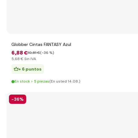
Globber Cintas FANTASY Azul
6
,88 €
10
,81 €
(-36 %)
5
,68 €
Sin IVA
+ 6 puntos
En stock > 5 piezas
(En usted 14.08.)
-36%