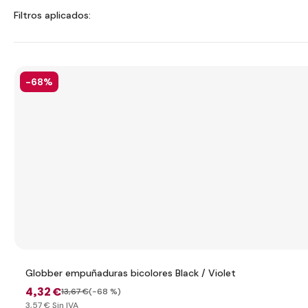
Filtros aplicados:
-68%
Globber empuñaduras bicolores Black / Violet
4
,32 €
13
,67 €
(-68 %)
3
,57 €
Sin IVA