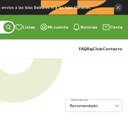
víos a las Islas Baleares ni a las Islas Canarias.
Listas
Mi cuenta
Noticias
Cesta
FAQ
RajClub
Contacto
Alineación