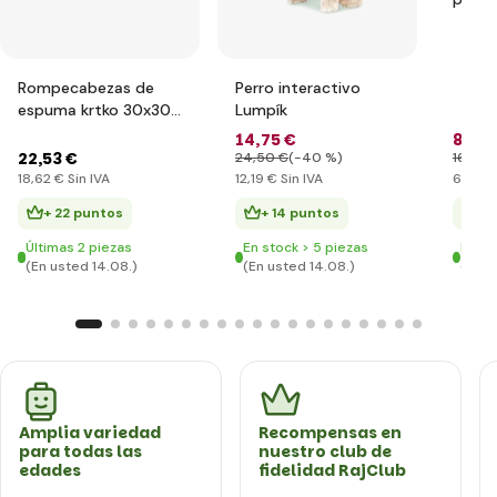
Rompecabezas de
Perro interactivo
espuma krtko 30x30
Lumpík
8 piezas
14
,75 €
8
,26 
22
,53 €
24
,50 €
(-40 %)
16
,07 
18
,62 €
Sin IVA
12
,19 €
Sin IVA
6
,83 €
+ 22 puntos
+ 14 puntos
+ 
Últimas 2 piezas
En stock > 5 piezas
En st
(En usted 14.08.)
(En usted 14.08.)
(En u
Amplia variedad
Recompensas en
para todas las
nuestro club de
edades
fidelidad RajClub