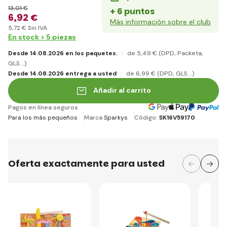
13
,01 €
+ 6 puntos
6
,92 €
Más información sobre el club
5
,72 €
Sin IVA
En stock > 5 piezas
Desde 14.08.2026 en los paquetes.
de 5
,49 €
(DPD, Packeta,
GLS...)
Desde 14.08.2026 entrega a usted
de 6
,99 €
(DPD, GLS...)
Añadir al carrito
Pagos en línea seguros
Para los más pequeños
Marca
Sparkys
Código:
SK16V59170
Oferta exactamente para usted