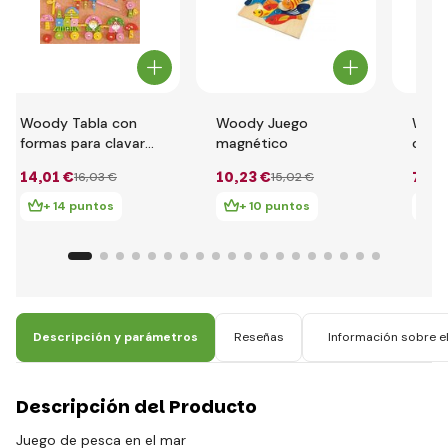
Woody Tabla con
Woody Juego
Wood
formas para clavar-
magnético
corc
rosa 91101
para 
14
,01 €
10
,23 €
7
,75
16
,03 €
15
,02 €
Anim
+ 14 puntos
+ 10 puntos
+
Descripción y parámetros
Reseñas
Información sobre el
Descripción del Producto
Juego de pesca en el mar