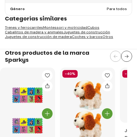
Género
Para todos
Categorías similares
Trenes y ferrocarriles
Montessori y motricidad
Cubos
Caballitos de madera y animales
Juguetes de construcción
Juguetes de construcción de madera
Coches y barcos
Otros
Otros productos de la marca
Sparkys
-40%
-49%
Juego
pieza