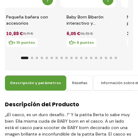
Pequeña bañera con
Baby Born Biberón
NBB B
accesorios
interactivo y
para
cuchara 826898
10
,88 €
6
,05 €
3
,93
11
,71 €
10
,72 €
+ 10 puntos
+ 6 puntos
+
Descripción y parámetros
Reseñas
Información sobre el
Descripción del Producto
„¡El casco, es un duro desafío…!“ Y la patita Berta lo sabe muy
bien. Ella misma cuida de BABY born en el casco. A un lado
está el casco para scooter de BABY born decorado con una
imagen brillante e inconfundible de la patita Berta. El casco es