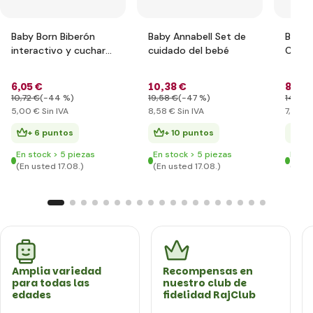
Baby Born Biberón
Baby Annabell Set de
Baby A
interactivo y cuchara
cuidado del bebé
Conju
826898
cm
6
,05 €
10
,38 €
8
,65 
10
,72 €
(-44 %)
19
,58 €
(-47 %)
14
,66 
5
,00 €
Sin IVA
8
,58 €
Sin IVA
7
,15 €
S
+ 6 puntos
+ 10 puntos
+ 
En stock > 5 piezas
En stock > 5 piezas
En st
(En usted 17.08.)
(En usted 17.08.)
(En u
Amplia variedad
Recompensas en
para todas las
nuestro club de
edades
fidelidad RajClub