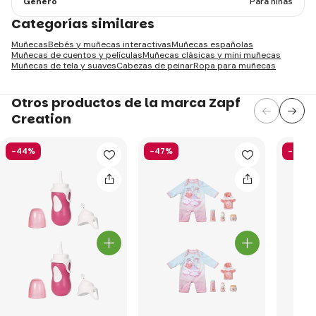
Género
Para niñas
Categorías similares
Muñecas
Bebés y muñecas interactivas
Muñecas españolas
Muñecas de cuentos y películas
Muñecas clásicas y mini muñecas
Muñecas de tela y suaves
Cabezas de peinar
Ropa para muñecas
Otros productos de la marca Zapf
Creation
-44%
-47%
-41%