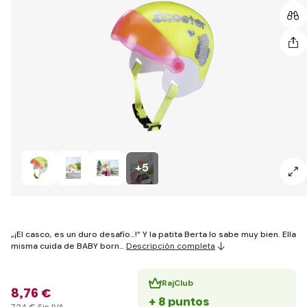
+5
„¡El casco, es un duro desafío…!“ Y la patita Berta lo sabe muy bien. Ella
misma cuida de BABY born…
Descripción completa
RajClub
8
,76 €
+ 8 puntos
7
,24 €
Sin IVA