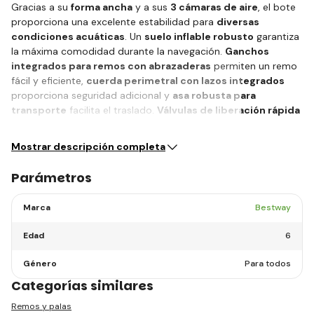
Gracias a su
forma ancha
y a sus
3 cámaras de aire
, el bote
proporciona una excelente estabilidad para
diversas
condiciones acuáticas
. Un
suelo inflable robusto
garantiza
la máxima comodidad durante la navegación.
Ganchos
integrados para remos con abrazaderas
permiten un remo
fácil y eficiente,
cuerda perimetral con lazos integrados
proporciona seguridad adicional y
asa robusta para
transporte
facilita el traslado.
Válvulas de liberación rápida
aseguran…
Mostrar descripción completa
Parámetros
Marca
Bestway
Edad
6
Género
Para todos
Categorías similares
Remos y palas