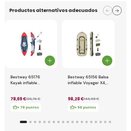
Productos alternativos adecuados
Bestway 65176
Bestway 65156 Balsa
Be
Kayak inflable
inflable Voyager X4,
Kay
Hydro-Force Rapid
350 x 145 x 49cm
Hy
X1, 290 x 91 x 42 cm
Eli
78
,69 €
98
,28 €
27
136
,74 €
146
,58 €
30
+ 78 puntos
+ 98 puntos