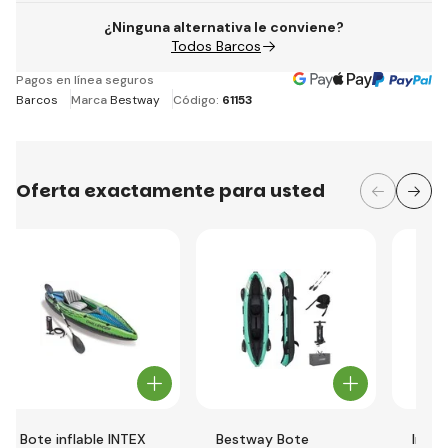
¿Ninguna alternativa le conviene?
Todos Barcos
Pagos en línea seguros
Barcos
Marca
Bestway
Código:
61153
Oferta exactamente para usted
Bote inflable INTEX
Bestway Bote
Intex