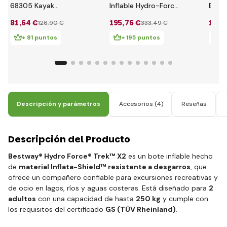
68305 Kayak
Inflable Hydro-Force
Explo
Challenger K1 set
3.30m x 86cm
81
,64 €
195
,76 €
19
,6
126
,90 €
333
,49 €
Ventura Kayak
+ 81 puntos
+ 195 puntos
+ 
Descripción y parámetros
Accesorios
(4)
Reseñas
Descripción del Producto
Bestway® Hydro Force® Trek™ X2
es un bote inflable hecho
de
material Inflata-Shield™ resistente a desgarros
, que
ofrece un compañero confiable para excursiones recreativas y
de ocio en lagos, ríos y aguas costeras. Está diseñado para
2
adultos
con una capacidad de hasta
250 kg
y cumple con
los requisitos del certificado
GS (TÜV Rheinland)
.