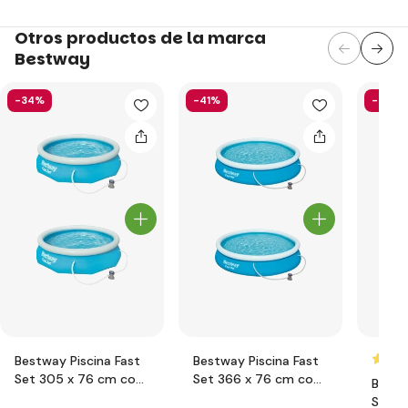
Otros productos de la marca
Bestway
-34%
-41%
-52%
Bestway Piscina Fast
Bestway Piscina Fast
Set 305 x 76 cm con
Set 366 x 76 cm con
Bestw
filtración
filtración
Set 4