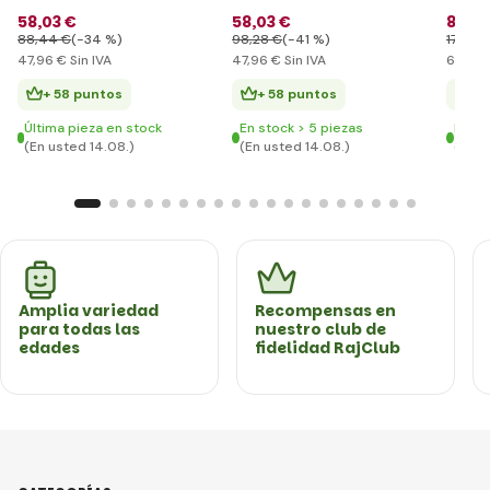
filtra
58
,03 €
58
,03 €
84
,5
88
,44 €
(-34 %)
98
,28 €
(-41 %)
176
,09
47
,96 €
Sin IVA
47
,96 €
Sin IVA
69
,91 
+ 58 puntos
+ 58 puntos
+ 
Última pieza en stock
En stock > 5 piezas
En st
(En usted 14.08.)
(En usted 14.08.)
(En u
Amplia variedad
Recompensas en
para todas las
nuestro club de
edades
fidelidad RajClub