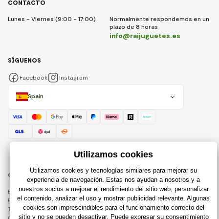
CONTACTO
Lunes - Viernes (9:00 - 17:00)
Normalmente respondemos en un
plazo de 8 horas
info@raijuguetes.es
SÍGUENOS
Facebook
Instagram
Spain
© 2018 - 2026 Raijuguetes.es, Todos los derechos reservados
Esta página está protegida por reCAPTCHA y se aplican
Política de privacidad
compañías de Google y su
Términos y condiciones
.
Creación de tiendas en línea eficientes desde
RIESENIA