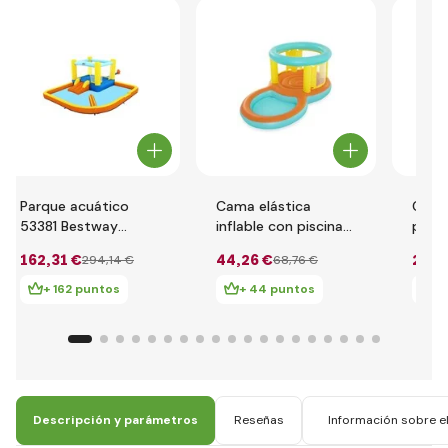
Parque acuático
Cama elástica
Camp
53381 Bestway
inflable con piscina
para 
H2OGO! 3.65m x
Bestway 52385
78x7
162
,31 €
44
,26 €
20
,7
294
,14 €
68
,76 €
3.40m x 1.52m
2.39m x 1.42m x
Beach Bounce
1.02m
+ 162 puntos
+ 44 puntos
+
Descripción y parámetros
Reseñas
Información sobre el