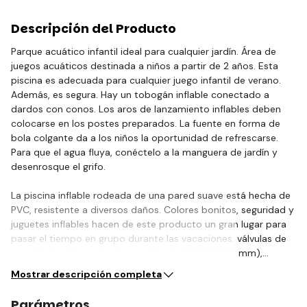
Descripción del Producto
Parque acuático infantil ideal para cualquier jardín. Área de
juegos acuáticos destinada a niños a partir de 2 años. Esta
piscina es adecuada para cualquier juego infantil de verano.
Además, es segura. Hay un tobogán inflable conectado a
dardos con conos. Los aros de lanzamiento inflables deben
colocarse en los postes preparados. La fuente en forma de
bola colgante da a los niños la oportunidad de refrescarse.
Para que el agua fluya, conéctelo a la manguera de jardín y
desenrosque el grifo.
La piscina inflable rodeada de una pared suave está hecha de
PVC, resistente a diversos daños. Colores bonitos, seguridad y
juguetes inflables hacen de este producto un gran lugar para
pasar el tiempo en grupo durante las vacaciones. válvulas de
seguridad, vinilo probado y resistente (0,27 / 0,26 mm),…
Mostrar descripción completa
Parámetros