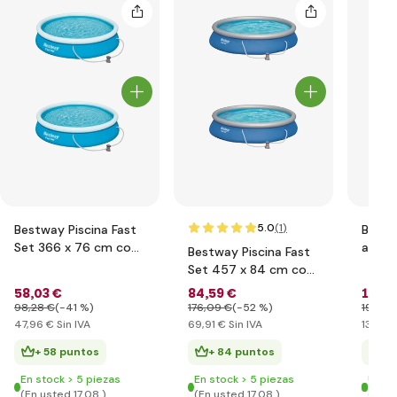
5.0
(1
)
Bestway Piscina Fast
Bestw
Set 366 x 76 cm con
arena 
Bestway Piscina Fast
filtración
Set 457 x 84 cm con
filtración
58
,03 €
84
,59 €
167
,
98
,28 €
(-41 %)
176
,09 €
(-52 %)
195
,76
47
,96 €
Sin IVA
69
,91 €
Sin IVA
138
,13 
+ 58 puntos
+ 84 puntos
+ 
En stock > 5 piezas
En stock > 5 piezas
Últim
(En usted 17.08.)
(En usted 17.08.)
(En u