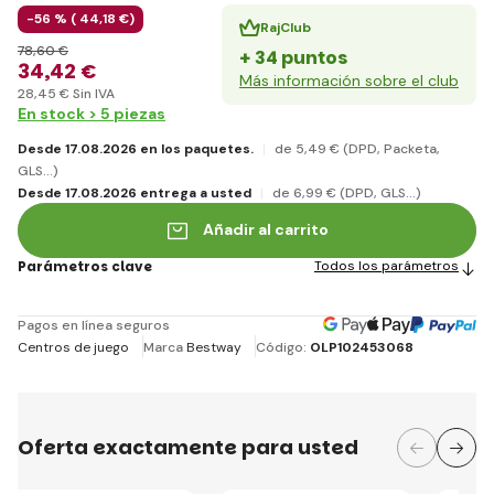
-56 % (
44
,18 €
)
RajClub
78
,60 €
+ 34 puntos
34
,42 €
Más información sobre el club
28
,45 €
Sin IVA
En stock > 5 piezas
Desde 17.08.2026 en los paquetes.
de 5
,49 €
(DPD, Packeta,
GLS...)
Desde 17.08.2026 entrega a usted
de 6
,99 €
(DPD, GLS...)
Añadir al carrito
Parámetros clave
Todos los parámetros
Pagos en línea seguros
Centros de juego
Marca
Bestway
Código:
OLP102453068
Oferta exactamente para usted