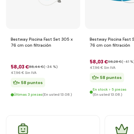
Bestway Piscina Fast Set 305 x
Bestway Piscina Fast 
76 cm con filtración
76 cm con filtración
58
,03 €
98
,28 €
(-41 %
58
,03 €
88
,44 €
(-34 %)
47
,96 €
Sin IVA
47
,96 €
Sin IVA
+ 58 puntos
+ 58 puntos
En stock > 5 piezas
Últimas 3 piezas
(En usted 13.08.)
(En usted 13.08.)