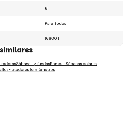
6
Para todos
16600 l
similares
iradoras
Sábanas y fundas
Bombas
Sábanas solares
illos
Flotadores
Termómetros