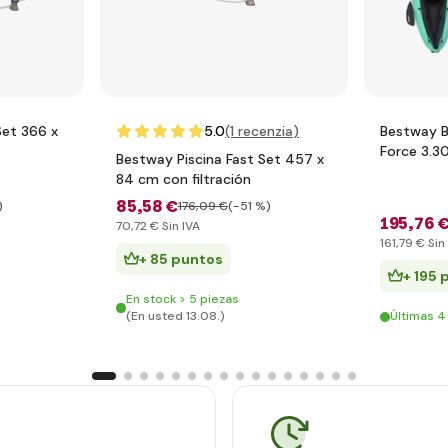
Set 366 x
5.0
(1
recenzia
)
Bestway B
Force 3.3
Bestway Piscina Fast Set 457 x
Kayak
84 cm con filtración
85
,58 €
)
176
,09 €
(-51 %)
195
,76 
70
,72 €
Sin IVA
161
,79 €
Sin
+ 85 puntos
+ 195 
En stock > 5 piezas
(En usted 13.08.)
Últimas 4