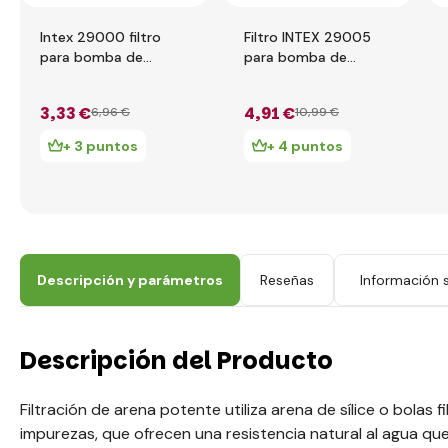
Intex 29000 filtro
Filtro INTEX 29005
para bomba de
para bomba de
filtración
filtración B
3
,33 €
4
,91 €
6
,96 €
10
,99 €
+ 3 puntos
+ 4 puntos
Descripción y parámetros
Reseñas
Información s
Descripción del Producto
Filtración de arena potente utiliza arena de sílice o bolas f
impurezas, que ofrecen una resistencia natural al agua que