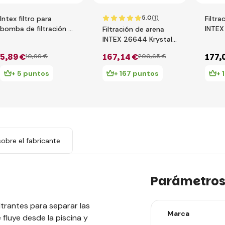
5.0
(1)
Intex filtro para
Filtra
bomba de filtración A
INTEX
Filtración de arena
- 2 piezas 29002
Clear
INTEX 26644 Krystal
Clear 4m3
5
,89 €
167
,14 €
177
,
10
,99 €
200
,65 €
+ 5 puntos
+ 167 puntos
+ 
obre el fabricante
Parámetro
iltrantes para separar las
Marca
 fluye desde la piscina y