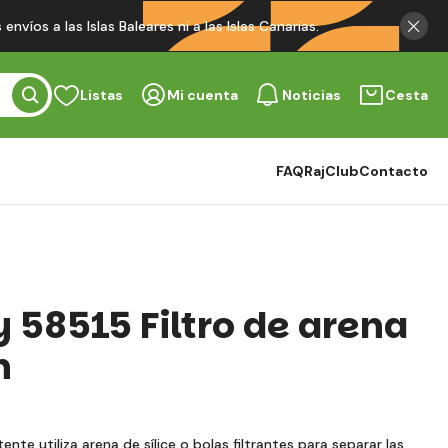
víos a las Islas Baleares ni a las Islas Canarias.
Listas
Mi cuenta
Noticias
Cesta
FAQ
RajClub
Contacto
 58515 Filtro de arena
h
ente utiliza arena de sílice o bolas filtrantes para separar las