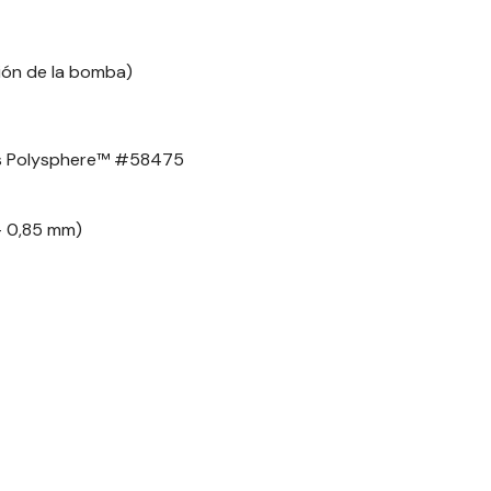
ción de la bomba)
ntes Polysphere™ #58475
– 0,85 mm)