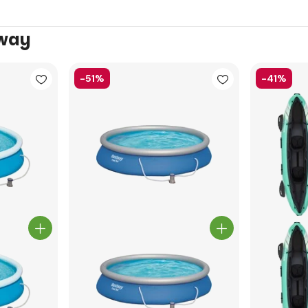
tway
-51%
-41%