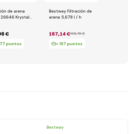
ción de arena
Bestway Filtración de
Bestway Fil
 26646 Krystal
arena 5,678 l / h
cartucho Fl
 6m3
(IV)
06 €
167
,14 €
4
,91 €
195
,76 €
9
,74
177 puntos
+ 167 puntos
+ 4 pun
s
Bestway