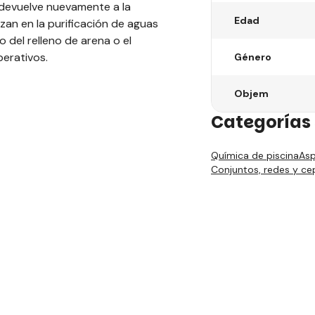
e devuelve nuevamente a la
Edad
lizan en la purificación de aguas
 del relleno de arena o el
perativos.
Género
Objem
Categorías 
Química de piscina
Asp
Conjuntos, redes y cep