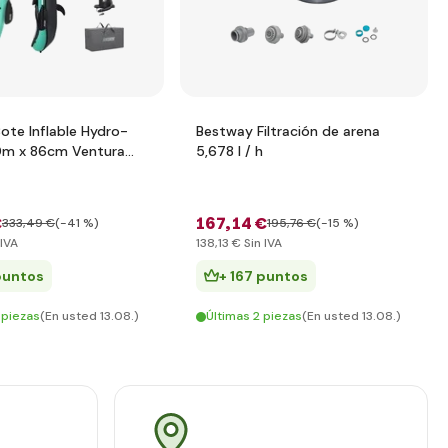
ote Inflable Hydro-
Bestway Filtración de arena
0m x 86cm Ventura
5,678 l / h
€
167
,14 €
333
,49 €
(-41 %)
195
,76 €
(-15 %)
 IVA
138
,13 €
Sin IVA
puntos
+ 167 puntos
 piezas
(En usted 13.08.)
Últimas 2 piezas
(En usted 13.08.)