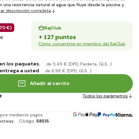
 una resistencia natural al agua que fluye desde la piscina y
ar descripción completa
,70 €
)
RajClub
+ 127 puntos
 €
Cómo convertirse en miembro del RajClub
en los paquetes.
de 5
,49 €
(DPD, Packeta, GLS...)
entrega a usted
de 6
,99 €
(DPD, GLS...)
Añadir al carrito
e
Todos los parámetros
gura mediante pagos
estway
Código:
58515