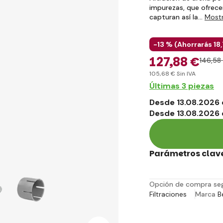
impurezas, que ofrecen
capturan así la…
Mostr
-13 % (
Ahorrarás
18
127
,88 €
146
,58
105
,68 €
Sin IVA
Últimas 3 piezas
Desde 13.08.2026 
Desde 13.08.2026 
Parámetros clav
Opción de compra se
Filtraciones
Marca
B