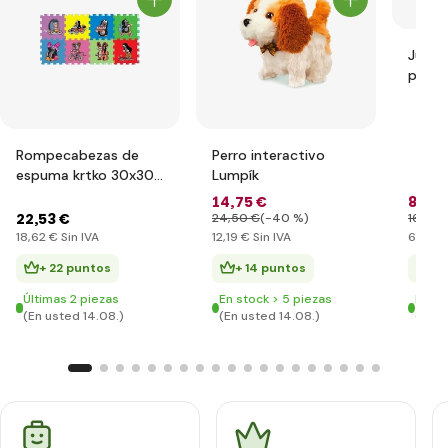
Juego
pieza
Rompecabezas de
Perro interactivo
espuma krtko 30x30
Lumpík
8 piezas
14
,75 €
8
,26 
22
,53 €
24
,50 €
(-40 %)
16
,07 
18
,62 €
Sin IVA
12
,19 €
Sin IVA
6
,83 €
+ 22 puntos
+ 14 puntos
+ 
Últimas 2 piezas
En stock > 5 piezas
En st
(En usted 14.08.)
(En usted 14.08.)
(En u