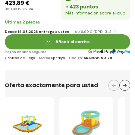
423
,89 €
+ 423 puntos
350
,33 €
Sin IVA
Más información sobre el club
Últimas 2 piezas
Desde 14.08.2026 entrega a usted
de 6
,99 €
(DPD, GLS...)
Añadir al carrito
Pagos en línea seguros
Centros de juego
Marca
Sparkys
Código:
SK42SW-9017B
Oferta exactamente para usted