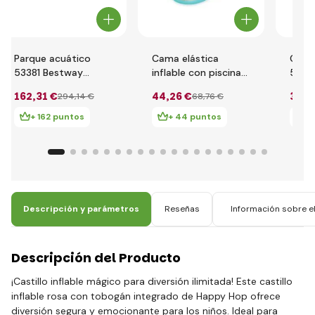
Parque acuático
Cama elástica
Cent
53381 Bestway
inflable con piscina
5306
H2OGO! 3.65m x
Bestway 52385
4.35m
162
,31 €
44
,26 €
34
,4
294
,14 €
68
,76 €
3.40m x 1.52m
2.39m x 1.42m x
1.17m
Beach Bounce
1.02m
Cent
+ 162 puntos
+ 44 puntos
+
Descripción y parámetros
Reseñas
Información sobre el
Descripción del Producto
¡Castillo inflable mágico para diversión ilimitada! Este castillo
inflable rosa con tobogán integrado de Happy Hop ofrece
diversión segura y emocionante para los niños. Ideal para