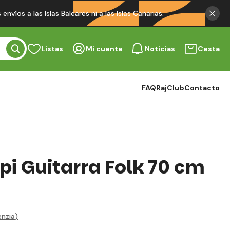
víos a las Islas Baleares ni a las Islas Canarias.
Listas
Mi cuenta
Noticias
Cesta
FAQ
RajClub
Contacto
i Guitarra Folk 70 cm
nzia
)