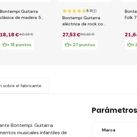
5.0
(1)
Bontempi Guitarra
Bonte
clásica de madera 55
Folk 
Bontempi Guitarra
cm en color rosa para
2070
eléctrica de rock con
niñas 225572
micrófono 241371
18
,18 €
27
,53 €
21
,6
40
,23 €
50
,32 €
+ 18 puntos
+ 27 puntos
+ 
n sobre el fabricante
Parámetro
cante Bontempi. Guitarra
Marca
umentos musicales infantiles de