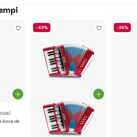
tempi
-43%
-36%
nzia
)
e boca de
0