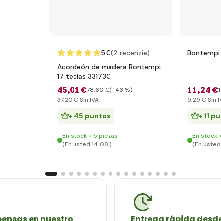
5.0
(2
recenzie
)
Bontempi 
Acordeón de madera Bontempi
17 teclas 331730
45
,01 €
11
,24 €
78
,60 €
(-43 %)
1
37
,20 €
Sin IVA
9
,29 €
Sin I
+ 45 puntos
+ 11 p
En stock > 5 piezas
En stock 
(En usted 14.08.)
(En usted
ensas en nuestro
Entrega rápida desde