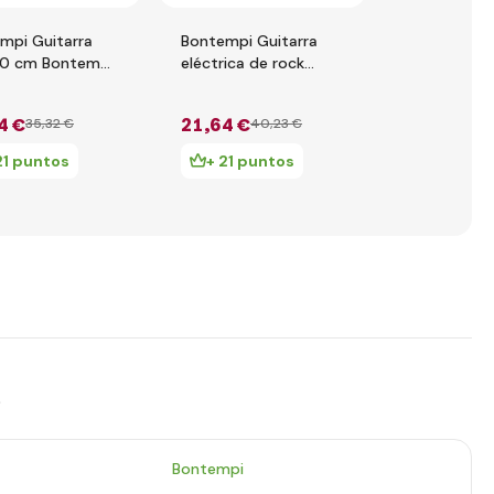
mpi Guitarra
Bontempi Guitarra
Guitarra elé
70 cm Bontempi
eléctrica de rock
rock Bonte
71
241300 B
245831
4 €
21
,64 €
12
,98 €
35
,32 €
40
,23 €
24
21 puntos
+ 21 puntos
+ 12 pu
s
Bontempi