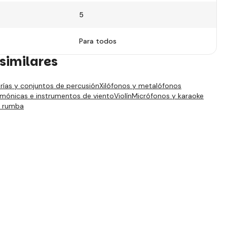
5
Para todos
similares
rías y conjuntos de percusión
Xilófonos y metalófonos
armónicas e instrumentos de viento
Violín
Micrófonos y karaoke
e rumba