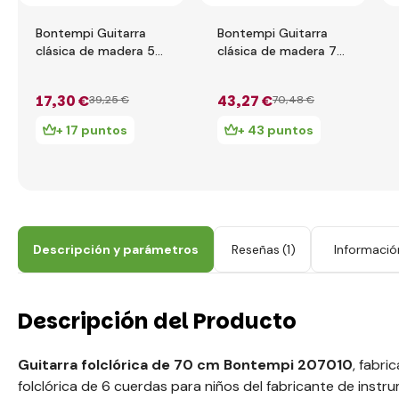
Bontempi Guitarra
Bontempi Guitarra
clásica de madera 55
clásica de madera 75
cm 215530
cm 217531
17
,30 €
43
,27 €
39
,25 €
70
,48 €
+ 17 puntos
+ 43 puntos
Descripción y parámetros
Reseñas
(1)
Informació
Descripción del Producto
Guitarra folclórica de 70 cm Bontempi 207010
, fabri
folclórica de 6 cuerdas para niños del fabricante de instr