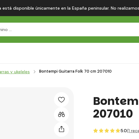
 está disponible únicamente en la España peninsular. No realizamos en
Bontempi Guitarra Folk 70 cm 207010
rras y ukeleles
Bontemp
207010
5.0
(1
rece