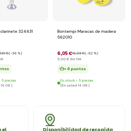
clarinete 324431
Bontempi Maracas de madera
562010
6
,05 €
7
,61 €
(-36 %)
16
,03 €
(-62 %)
VA
5
,00 €
Sin IVA
untos
+ 6 puntos
> 5 piezas
En stock > 5 piezas
 14.08.)
(En usted 14.08.)
 el
Disponibilidad de recogida