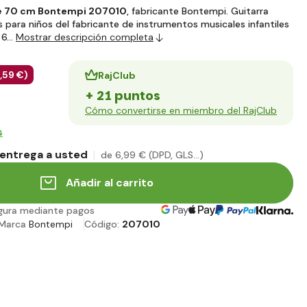
 de 70 cm Bontempi 207010
, fabricante Bontempi. Guitarra
s para niños del fabricante de instrumentos musicales infantiles
 6…
Mostrar descripción completa
,59 €
)
RajClub
+ 21 puntos
Cómo convertirse en miembro del RajClub
s
entrega a usted
de 6
,99 €
(DPD, GLS...)
Añadir al carrito
gura mediante pagos
Marca
Bontempi
Código:
207010