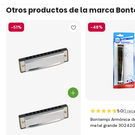
Otros productos de la marca Bon
-51%
-48%
5.0
(1
rece
Bontempi Armónica d
metal grande 30242