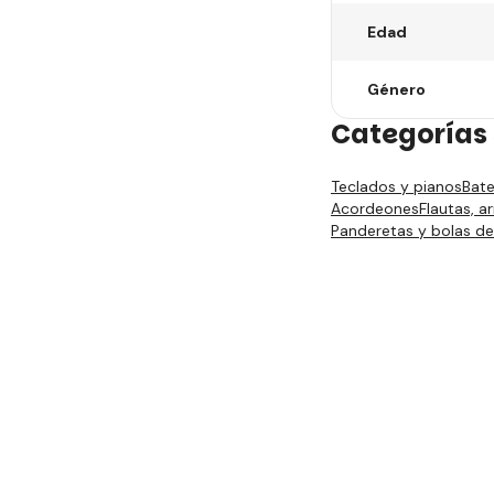
Edad
Género
Categorías 
Teclados y pianos
Bate
Acordeones
Flautas, 
Panderetas y bolas d