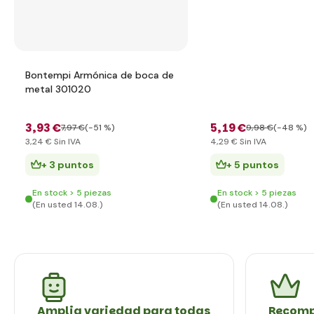
Bontempi Armónica de boca de
metal 301020
3
,93 €
5
,19 €
7
,97 €
(-51 %)
9
,98 €
(-48 %)
3
,24 €
Sin IVA
4
,29 €
Sin IVA
+ 3 puntos
+ 5 puntos
En stock > 5 piezas
En stock > 5 piezas
(En usted 14.08.)
(En usted 14.08.)
Amplia variedad para todas
Recomp