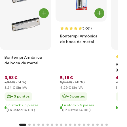
5.0
(1
)
Bontempi Armónica
de boca de metal
grande 302420
Bontempi Armónica
de boca de metal
Acord
301020
Bonte
33173
3
,93 €
5
,19 €
45
,01
7
,97 €
(-51 %)
9
,98 €
(-48 %)
78
,60 
3
,24 €
Sin IVA
4
,29 €
Sin IVA
37
,20 
+ 3 puntos
+ 5 puntos
+ 
En stock > 5 piezas
En stock > 5 piezas
En st
(En usted 14.08.)
(En usted 14.08.)
(En u