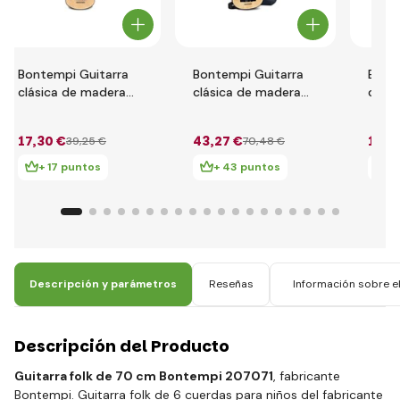
Bontempi Guitarra
Bontempi Guitarra
Bont
clásica de madera
clásica de madera
clási
55 cm 215530
75 cm 217531
55 cm
para
17
,30 €
43
,27 €
18
,1
39
,25 €
70
,48 €
+ 17 puntos
+ 43 puntos
+ 
Descripción y parámetros
Reseñas
Información sobre el
Descripción del Producto
Guitarra folk de 70 cm Bontempi 207071
, fabricante
Bontempi. Guitarra folk de 6 cuerdas para niños del fabricante