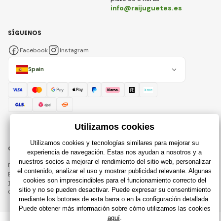
info@raijuguetes.es
SÍGUENOS
Facebook
Instagram
Spain
© 2018 - 2026 Raijuguetes.es, Todos los derechos reservados
Esta página está protegida por reCAPTCHA y se aplican
Política de privacidad
compañías de Google y su
Términos y condiciones
.
Creación de tiendas en línea eficientes desde
RIESENIA