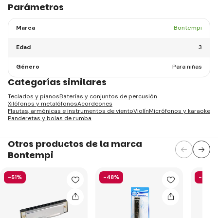
Parámetros
Marca
Bontempi
Edad
3
Género
Para niñas
Categorías similares
Teclados y pianos
Baterías y conjuntos de percusión
Xilófonos y metalófonos
Acordeones
Flautas, armónicas e instrumentos de viento
Violín
Micrófonos y karaoke
Panderetas y bolas de rumba
Otros productos de la marca
Bontempi
-51%
-48%
-43%