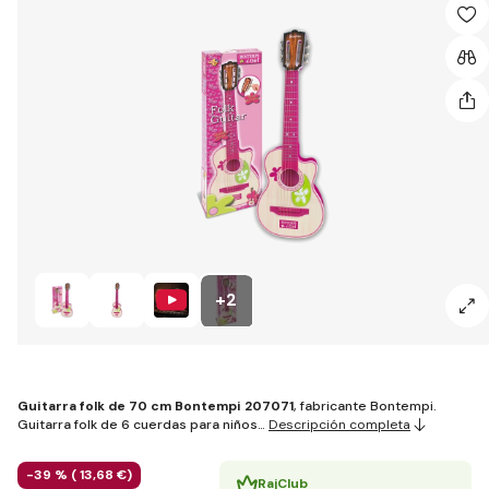
+2
Guitarra folk de 70 cm Bontempi 207071
, fabricante Bontempi.
Guitarra folk de 6 cuerdas para niños…
Descripción completa
-39 % (
13
,68 €
)
RajClub