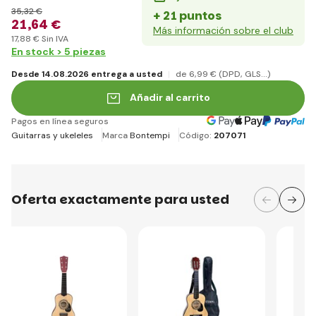
35
,32 €
+ 21 puntos
21
,64 €
Más información sobre el club
17
,88 €
Sin IVA
En stock > 5 piezas
Desde 14.08.2026 entrega a usted
de 6
,99 €
(DPD, GLS...)
Añadir al carrito
Pagos en línea seguros
Guitarras y ukeleles
Marca
Bontempi
Código:
207071
Oferta exactamente para usted