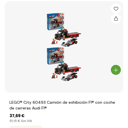
LEGO® City 60493 Camión de exhibición F1® con coche
de carreras Audi F1®
37
,69 €
31
,15 €
Sin IVA