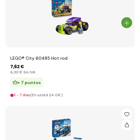
LEGO® City 60485 Hot rod
7
,62 €
6
,30 €
Sin IVA
+ 7 puntos
3 - 7 días
(En usted 24.08.)