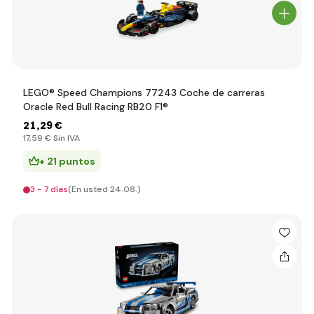
LEGO® Speed Champions 77243 Coche de carreras
Oracle Red Bull Racing RB20 F1®
21
,29 €
17
,59 €
Sin IVA
+ 21 puntos
3 - 7 días
(En usted 24.08.)