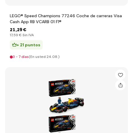
LEGO® Speed Champions 77246 Coche de carreras Visa
Cash App RB VCARB 01 F1®
21
,29 €
17
,59 €
Sin IVA
+ 21 puntos
3 - 7 días
(En usted 24.08.)