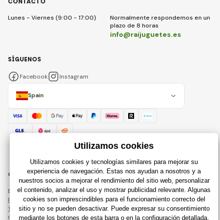
CONTACTO
Lunes - Viernes (9:00 - 17:00)
Normalmente respondemos en un
plazo de 8 horas
info@raijuguetes.es
SÍGUENOS
Facebook
Instagram
Spain
© 2018 - 2026 Raijuguetes.es, Todos los derechos reservados
Esta página está protegida por reCAPTCHA y se aplican
Política de privacidad
compañías de Google y su
Términos y condiciones
.
Creación de tiendas en línea eficientes desde
RIESENIA