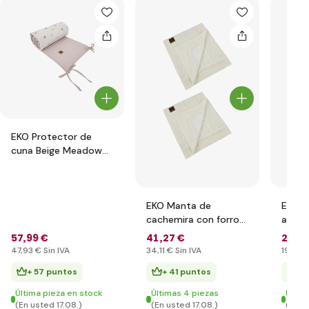
EKO Protector de
cuna Beige Meadow
360x35cm
EKO Manta de
EKO M
cachemira con forro
algod
de piel Ecru 100x80
VELVE
57
,99 €
41
,27 €
22
,9
cm
100x
47
,93 €
Sin IVA
34
,11 €
Sin IVA
19
,00 
+ 57 puntos
+ 41 puntos
+ 
Última pieza en stock
Últimas 4 piezas
Últim
(En usted 17.08.)
(En usted 17.08.)
(En u