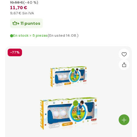
19
,58 €
(-40 %)
11
,70 €
9
,67 €
Sin IVA
+ 11 puntos
En stock > 5 piezas
(En usted 14.08.)
-77%