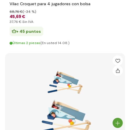
Vilac Croquet para 4 jugadores con bolsa
68
,76 €
(-34 %)
45
,69 €
37
,76 €
Sin IVA
+ 45 puntos
Últimas 2 piezas
(En usted 14.08.)