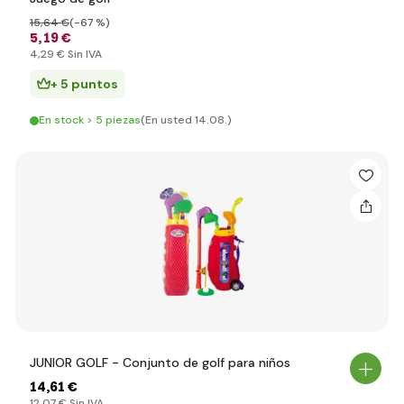
15
,64 €
(-67 %)
5
,19 €
4
,29 €
Sin IVA
+ 5 puntos
En stock > 5 piezas
(En usted 14.08.)
JUNIOR GOLF - Conjunto de golf para niños
14
,61 €
12
,07 €
Sin IVA