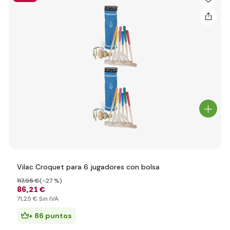
Vilac Croquet para 6 jugadores con bolsa
117
,95 €
(-27 %)
86
,21 €
71
,25 €
Sin IVA
+ 86 puntos