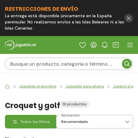
RESTRICCIONES DE ENVÍO
La entrega está disponible únicamente en la España
peninsular. No realizamos envíos a las Islas Baleares ni a las
Islas Canarias.
Juguetes al aire libre
Juguetes para afuera
Juegos al aire
Croquet y golf
19 productos
Alineación
Todos los filtros