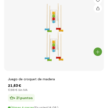
Juego de croquet de madera
21
,63 €
17
,88 €
Sin IVA
+ 21 puntos
Últimas 4 piezas
(En usted 14.08.)