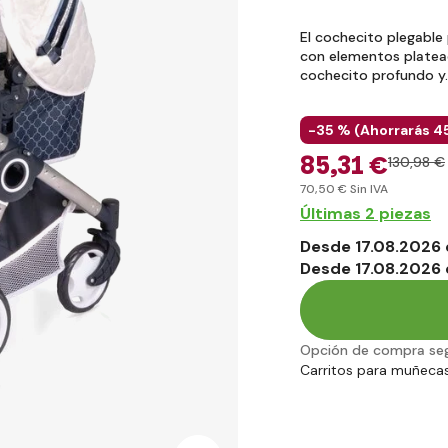
El cochecito plegable
con elementos platead
cochecito profundo 
-35 % (
Ahorrarás
4
85
,31 €
130
,98 €
70
,50 €
Sin IVA
Últimas 2 piezas
Desde 17.08.2026 
Desde 17.08.2026 
Opción de compra se
Carritos para muñeca