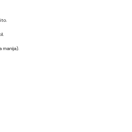
ito.
l.
 manija).