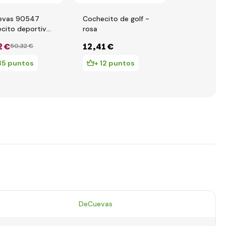
evas 90547
Cochecito de golf -
Smoby LS A
cito deportivo
rosa
en 1 con m
muñecas y
2 €
12
,41 €
48
,19 €
50
,32 €
58
a de peluche
2022 - 55 cm
35 puntos
+ 12 puntos
+ 48 pu
s
DeCuevas