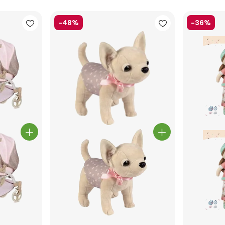
-48%
-36%