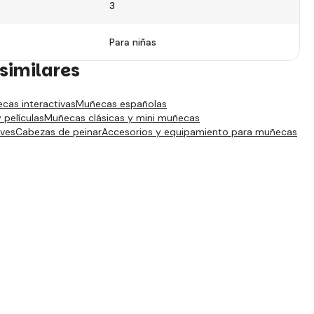
3
Para niñas
similares
cas interactivas
Muñecas españolas
películas
Muñecas clásicas y mini muñecas
aves
Cabezas de peinar
Accesorios y equipamiento para muñecas