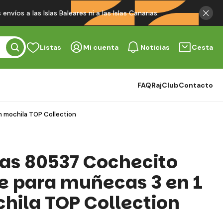
víos a las Islas Baleares ni a las Islas Canarias.
Listas
Mi cuenta
Noticias
Cesta
FAQ
RajClub
Contacto
 mochila TOP Collection
s 80537 Cochecito
e para muñecas 3 en 1
hila TOP Collection