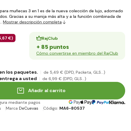
 para muñecas 3 en 1 es de la nueva colección de lujo, adornado
os. Gracias a su manija más alta y a la función combinada de
y…
Mostrar descripción completa
5
,67 €
)
RajClub
+ 85 puntos
Cómo convertirse en miembro del RajClub
en los paquetes.
de 5
,49 €
(DPD, Packeta, GLS...)
entrega a usted
de 6
,99 €
(DPD, GLS...)
Añadir al carrito
gura mediante pagos
s
Marca
DeCuevas
Código:
MA6-80537