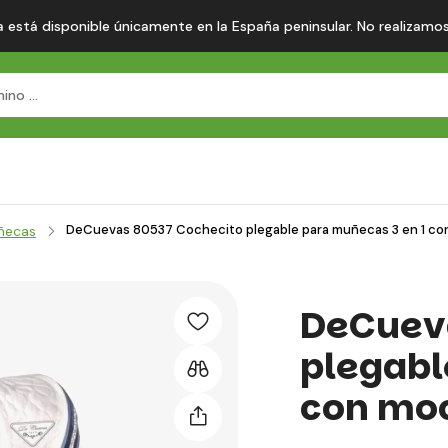
 está disponible únicamente en la España peninsular. No realizamos en
DeCuevas 80537 Cochecito plegable para muñecas 3 en 1 con
uñecas
DeCueva
plegabl
con moc