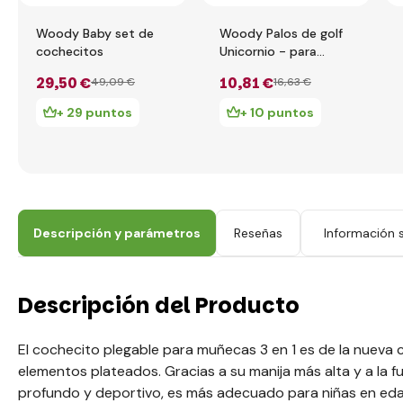
Woody Baby set de
Woody Palos de golf
cochecitos
Unicornio - para
muñecas
29
,50 €
10
,81 €
49
,09 €
16
,63 €
+ 29 puntos
+ 10 puntos
Descripción y parámetros
Reseñas
Información s
Descripción del Producto
El cochecito plegable para muñecas 3 en 1 es de la nueva 
elementos plateados. Gracias a su manija más alta y a la
profundo y deportivo, es más adecuado para niñas en eda