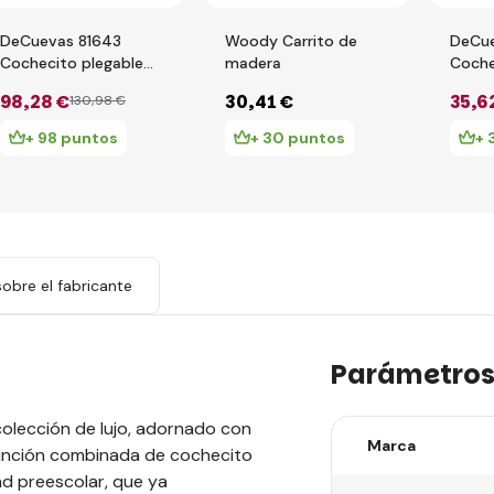
DeCuevas 81643
Woody Carrito de
DeCu
Cochecito plegable
madera
Coche
para muñecas 3 en 1
para 
98
,28 €
30
,41 €
35
,6
130
,98 €
con bolsa de
muñec
transporte DIDI 2021
PIPO 
+ 98 puntos
+ 30 puntos
+ 
- 75 cm
obre el fabricante
Parámetro
colección de lujo, adornado con
Marca
 función combinada de cochecito
d preescolar, que ya