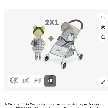
+5
DeCuevas 90547 Cochecito deportivo para muñecas y muñeca de