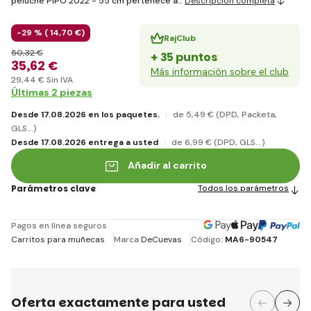
peluche PIPO 2022 - 55 cm pertenece a…
Descripción completa
-29 % (
14
,70 €
)
RajClub
50
,32 €
+ 35 puntos
35
,62 €
Más información sobre el club
29
,44 €
Sin IVA
Últimas 2 piezas
Desde 17.08.2026 en los paquetes.
de 5
,49 €
(DPD, Packeta,
GLS...)
Desde 17.08.2026 entrega a usted
de 6
,99 €
(DPD, GLS...)
Añadir al carrito
Parámetros clave
Todos los parámetros
Pagos en línea seguros
Carritos para muñecas
Marca
DeCuevas
Código:
MA6-90547
Oferta exactamente para usted