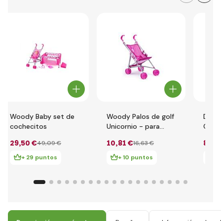
Woody Baby set de
Woody Palos de golf
DeCu
cochecitos
Unicornio - para
Coch
muñecas
para 
29
,50 €
10
,81 €
85
,3
49
,09 €
16
,63 €
con 
Colle
+ 29 puntos
+ 10 puntos
+