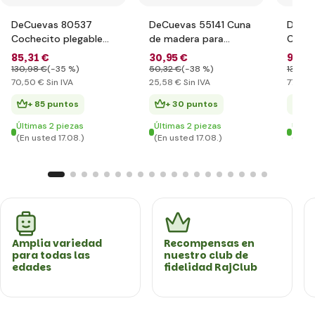
DeCuevas 80537
DeCuevas 55141 Cuna
DeCue
Cochecito plegable
de madera para
Coche
para muñecas 3 en 1
muñecas con
para 
85
,31 €
30
,95 €
93
,8
con mochila TOP
accesorios Ocean
con b
130
,98 €
(-35 %)
50
,32 €
(-38 %)
130
,98
Collection
Fantasy 2021
trans
70
,50 €
Sin IVA
25
,58 €
Sin IVA
77
,54 
- 75 
+ 85 puntos
+ 30 puntos
+ 
Últimas 2 piezas
Últimas 2 piezas
Últim
(En usted 17.08.)
(En usted 17.08.)
(En u
Amplia variedad
Recompensas en
para todas las
nuestro club de
edades
fidelidad RajClub