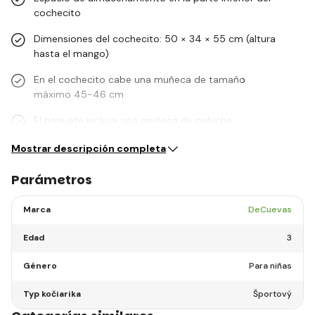
cochecito
Dimensiones del cochecito: 50 × 34 × 55 cm (altura
hasta el mango)
En el cochecito cabe una muñeca de tamaño
máximo 45-46 cm
El paquete incluye una muñeca de peluche…
Mostrar descripción completa
Parámetros
Marca
DeCuevas
Edad
3
Género
Para niñas
Typ kočiarika
Športový