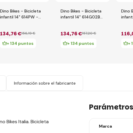
Dino Bikes - Bicicleta
Dino Bikes - Bicicleta
Dino B
infantil 14" 614PW -
infantil 14" 614G02BA
infant
Paw Patrol 2017
- Barbie 2024
Unico
134
,76 €
134
,76 €
116
,
156
,19 €
157
,20 €
+ 134 puntos
+ 134 puntos
+ 
s
Información sobre el fabricante
Parámetro
o Bikes Italia. Bicicleta
Marca