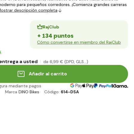
moderno para pequeños corredores. ¡Comienza grandes carreras
ostrar descripción completa
RajClub
+ 134 puntos
Cómo convertirse en miembro del RajClub
s
entrega a usted
de 6
,99 €
(DPD, GLS...)
Añadir al carrito
gura mediante pagos
Marca
DINO Bikes
Código:
614-DSA