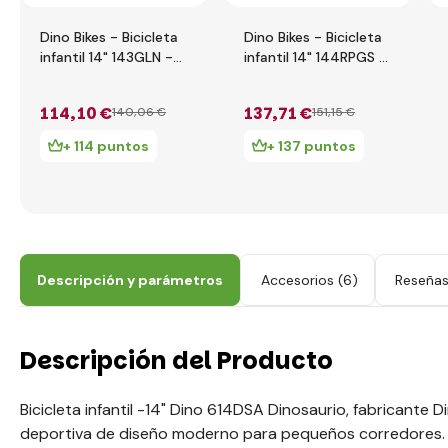
Dino Bikes - Bicicleta
Dino Bikes - Bicicleta
infantil 14" 143GLN -
infantil 14" 144RPGS -
rojo 2017
Pepa Pig
114
,10 €
137
,71 €
140
,06 €
151
,15 €
+ 114 puntos
+ 137 puntos
Descripción y parámetros
Accesorios
(6)
Reseña
Descripción del Producto
Bicicleta infantil -14" Dino 614DSA Dinosaurio, fabricante Din
deportiva de diseño moderno para pequeños corredores.