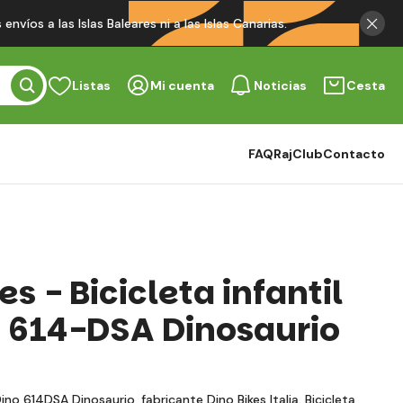
víos a las Islas Baleares ni a las Islas Canarias.
Listas
Mi cuenta
Noticias
Cesta
FAQ
RajClub
Contacto
es - Bicicleta infantil
o 614-DSA Dinosaurio
 Dino 614DSA Dinosaurio, fabricante Dino Bikes Italia. Bicicleta