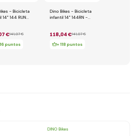
ikes - Bicicleta
Dino Bikes - Bicicleta
Dino Bikes -
il 14" 144 RUN
infantil 14" 144RN -
infantil 14"
rnio 2019
blanco 2017
verde 2017
07 €
118
,04 €
114
,10 €
141
,07 €
141
,07 €
1
116 puntos
+ 118 puntos
+ 114 p
s
DINO Bikes