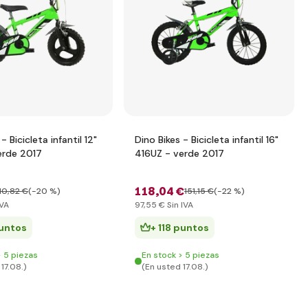
- Bicicleta infantil 12"
Dino Bikes - Bicicleta infantil 16"
erde 2017
416UZ - verde 2017
118
,04 €
10
,82 €
(-20 %)
151
,15 €
(-22 %)
IVA
97
,55 €
Sin IVA
puntos
+ 118 puntos
> 5 piezas
En stock > 5 piezas
17.08.)
(En usted 17.08.)