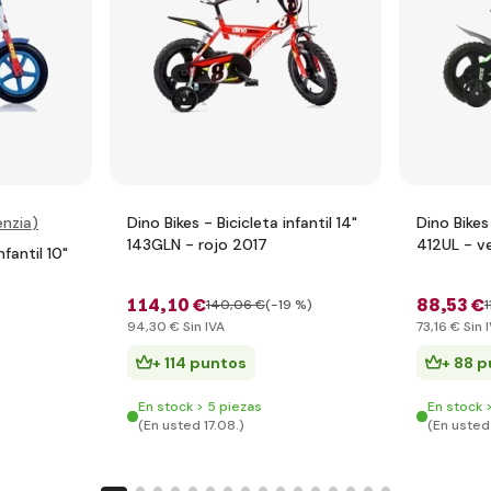
nzia
)
Dino Bikes - Bicicleta infantil 14"
Dino Bikes 
143GLN - rojo 2017
412UL - v
nfantil 10"
114
,10 €
88
,53 €
140
,06 €
(-19 %)
1
94
,30 €
Sin IVA
73
,16 €
Sin 
+ 114 puntos
+ 88 
En stock > 5 piezas
En stock 
(En usted 17.08.)
(En usted 