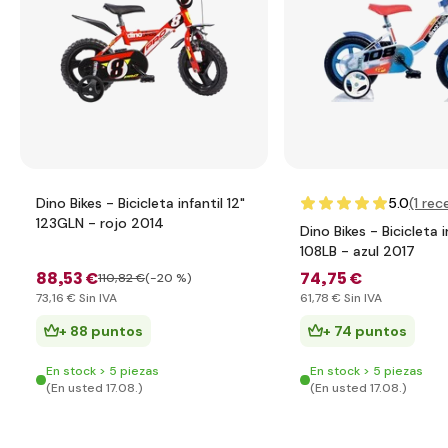
Dino Bikes - Bicicleta infantil 12"
5.0
(1
rece
123GLN - rojo 2014
Dino Bikes - Bicicleta i
108LB - azul 2017
88
,53 €
74
,75 €
110
,82 €
(-20 %)
73
,16 €
Sin IVA
61
,78 €
Sin IVA
+ 88 puntos
+ 74 puntos
En stock > 5 piezas
En stock > 5 piezas
(En usted 17.08.)
(En usted 17.08.)