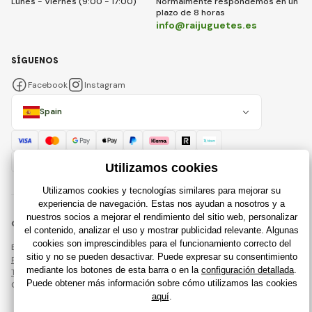
Lunes - Viernes (9:00 - 17:00)
Normalmente respondemos en un
plazo de 8 horas
info@raijuguetes.es
SÍGUENOS
Facebook
Instagram
Spain
© 2018 - 2026 Raijuguetes.es, Todos los derechos reservados
Esta página está protegida por reCAPTCHA y se aplican
Política de privacidad
compañías de Google y su
Términos y condiciones
.
Creación de tiendas en línea eficientes desde
RIESENIA