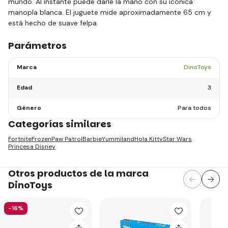
mundo. Al instante puede darle la mano con su icónica
manopla blanca. El juguete mide aproximadamente 65 cm y
está hecho de suave felpa.
Parámetros
Marca
DinoToys
Edad
3
Género
Para todos
Categorías similares
Fortnite
Frozen
Paw Patrol
Barbie
Yummiland
Hola Kitty
Star Wars
Princesa Disney
Otros productos de la marca
DinoToys
-16%