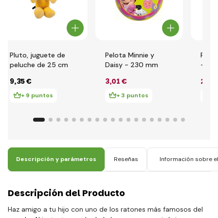
Pluto, juguete de
Pelota Minnie y
Pelo
peluche de 25 cm
Daisy - 230 mm
- 13
9
,35 €
3
,01 €
2
,07
+ 9 puntos
+ 3 puntos
+ 
Descripción y parámetros
Reseñas
Información sobre el
Descripción del Producto
Haz amigo a tu hijo con uno de los ratones más famosos del