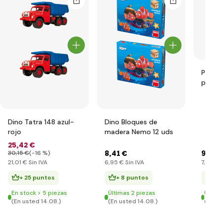
Pluto
peluc
Dino Tatra 148 azul-
Dino Bloques de
rojo
madera Nemo 12 uds
25
,42 €
8
,41 €
9
,35 
30
,15 €
(-16 %)
21
,01 €
Sin IVA
6
,95 €
Sin IVA
7
,72 €
S
+ 25 puntos
+ 8 puntos
+ 
En stock > 5 piezas
Últimas 2 piezas
Últim
(En usted 14.08.)
(En usted 14.08.)
(En u