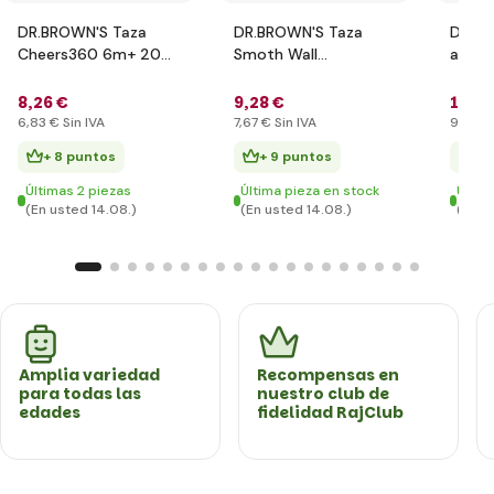
DR.BROWN'S Taza
DR.BROWN'S Taza
DR.BR
Cheers360 6m+ 200
Smoth Wall
antic
ml azul
Cheers360 9m+ 300
cuell
ml turquesa
vidrio
8
,26 €
9
,28 €
11
,8
6
,83 €
Sin IVA
7
,67 €
Sin IVA
9
,80 €
+ 8 puntos
+ 9 puntos
+ 
Últimas 2 piezas
Última pieza en stock
Últim
(En usted 14.08.)
(En usted 14.08.)
(En u
Amplia variedad
Recompensas en
para todas las
nuestro club de
edades
fidelidad RajClub