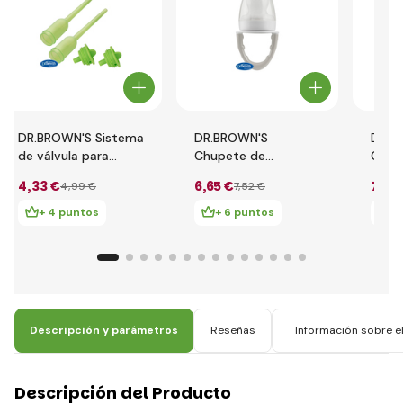
DR.BROWN'S Sistema
DR.BROWN'S
DR.B
de válvula para
Chupete de
Chup
botellas Option+
alimentación
alime
4
,33 €
6
,65 €
7
,38
4
,99 €
7
,52 €
estrechas 250 ml 2
FreshFirsts gris
Fresh
uds.
turq
+ 4 puntos
+ 6 puntos
+
Descripción y parámetros
Reseñas
Información sobre el
Descripción del Producto